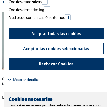
Cookies estadísticas
compartir en LinkedIn
Cookies de marketing
Medios de comunicación externos
Aceptar todas las cookies
Aceptar las cookies seleccionadas
Rechazar Cookies
¿Qué aspectos te ha aportado OVB en lo que llevas de
Mostrar detalles
trayectoria profesional en la compañía?
Información
Política de Cookies
|
Me ha aportado tres componentes fundamentales.
Cookies necesarias
Las cookies necesarias permiten realizar funciones básicas y son