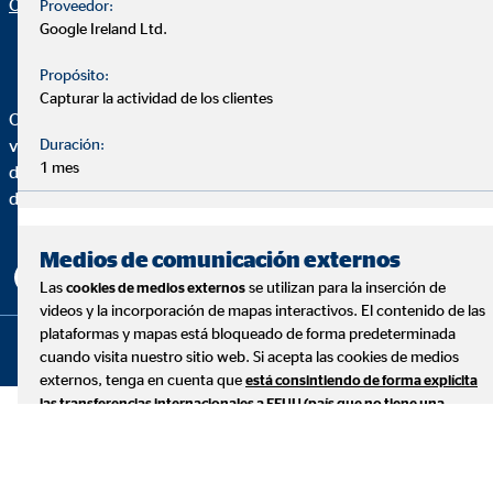
OVB"
Proveedor:
Google Ireland Ltd.
Propósito:
Capturar la actividad de los clientes
OVB Allfinanz España, S.A. es una agencia de seguros
Duración:
vinculada inscrita en el Registro administrativo de
1 mes
distribuidores de seguros y reaseguros de la Dirección General
de Seguros y Fondos de Pensiones con la clave AJ0230.
Medios de comunicación externos
Las
se utilizan para la inserción de
cookies de medios externos
videos y la incorporación de mapas interactivos. El contenido de las
plataformas y mapas está bloqueado de forma predeterminada
Copyright © 2026 by OVB Allfinanz España S.A. | All Rights
cuando visita nuestro sitio web. Si acepta las cookies de medios
Reserved
externos, tenga en cuenta que
está consintiendo de forma explícita
las transferencias internacionales a EEUU (país que no tiene una
protección legal adecuada).
YouTube