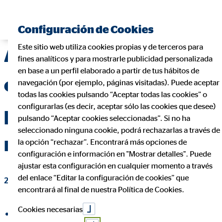
Encontrar consultor financiero
Configuración de Cookies
Este sitio web utiliza cookies propias y de terceros para
Alfonso Moreno: “la
fines analíticos y para mostrarle publicidad personalizada
en base a un perfil elaborado a partir de tus hábitos de
organización es clave
navegación (por ejemplo, páginas visitadas). Puede aceptar
todas las cookies pulsando “Aceptar todas las cookies” o
configurarlas (es decir, aceptar sólo las cookies que desee)
para ir en la dirección
pulsando “Aceptar cookies seleccionadas”. Si no ha
seleccionado ninguna cookie, podrá rechazarlas a través de
marcada”
la opción “rechazar”. Encontrará más opciones de
configuración e información en "Mostrar detalles". Puede
ajustar esta configuración en cualquier momento a través
del enlace “Editar la configuración de cookies” que
22 de febrero de 2021
|
OVB Allfinanz España S.A.
encontrará al final de nuestra Política de Cookies.
Cookies necesarias
compartir en Facebook