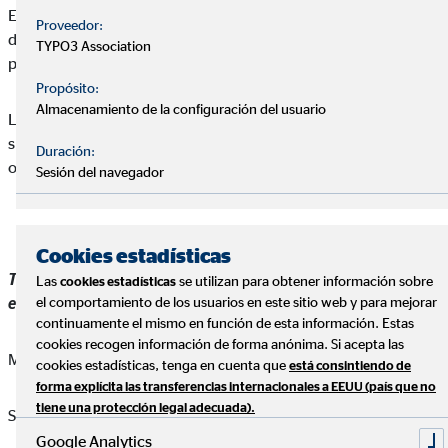
Escucha activa, tener muy presente cuáles son las dificultades
Proveedor:
de mi equipo en cada momento y plantear que tras cualquier
TYPO3 Association
problema hay un gran aprendizaje y una solución.
Propósito:
Almacenamiento de la configuración del usuario
La organización es clave para ir en la dirección marcada. Y por
supuesto alentar la motivación necesaria para que cumplan sus
Duración:
objetivos.
Sesión del navegador
Cookies estadísticas
Tres características que deben tener los miembros de un
Las
se utilizan para obtener información sobre
cookies estadísticas
el comportamiento de los usuarios en este sitio web y para mejorar
equipo ideal
continuamente el mismo en función de esta información. Estas
cookies recogen información de forma anónima. Si acepta las
Muchísimas ganas de crecer profesionalmente (ambición)
cookies estadísticas, tenga en cuenta que
está consintiendo de
forma explícita las transferencias internacionales a EEUU (país que no
tiene una protección legal adecuada).
Simpatía
Google Analytics