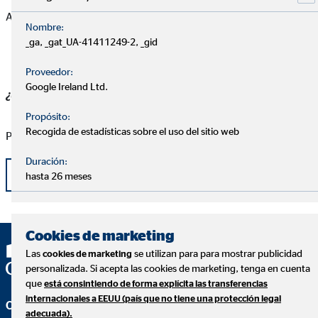
Autodidacta
Nombre:
_ga, _gat_UA-41411249-2, _gid
Proveedor:
Google Ireland Ltd.
¿Cuál es tu próximo reto dentro de OVB?
Propósito:
Recogida de estadísticas sobre el uso del sitio web
Promocionar a Coordinador de zona el 1 de julio del 2021.
Duración:
Volver
hasta 26 meses
Cookies de marketing
Las
se utilizan para para mostrar publicidad
cookies de marketing
personalizada. Si acepta las cookies de marketing, tenga en cuenta
que
está consintiendo de forma explícita las transferencias
internacionales a EEUU (país que no tiene una protección legal
OVB Allfinanz España S.A.
adecuada).