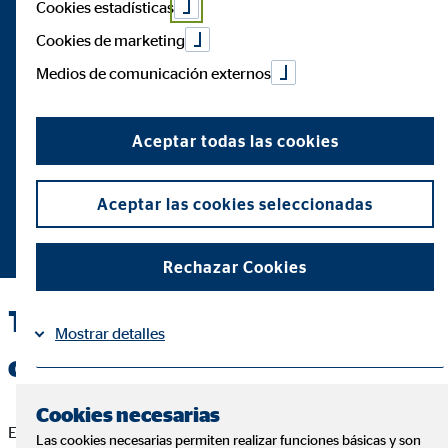
Cookies estadísticas
Cookies de marketing
financiera fácil de
Medios de comunicación externos
entender?
Aceptar todas las cookies
Estaremos encantados de ayudarte en todas las cuestiones
Aceptar las cookies seleccionadas
relacionadas con las finanzas, los planes de ahorro o
jubilación y los seguros.
Rechazar Cookies
Tu consultor financiero con
Mostrar detalles
corazón y comprensión
Información
Política de Cookies
|
Cookies necesarias
En OVB no solo encontrarás consultores, sino compañeros de
Las cookies necesarias permiten realizar funciones básicas y son