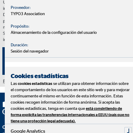
Utilizamos servicios de proveedores externos para brindarle
Proveedor:
información adicional. El contenido solo se mostrará con su permiso.
TYPO3 Association
Dependiendo de la ubicación del proveedor, sus datos personales
pueden ser procesados en un tercer país sin que allí se garantice un
Propósito:
nivel adecuado de protección de datos.
Almacenamiento de la configuración del usuario
Solo dé su permiso si está de acuerdo con esto. Para obtener más
información, consulte la
política de privacidad.
Duración:
Sesión del navegador
Consentimiento de la cookie "Google Maps |
Empfänger: OVB, Google Ireland Ltd." para
mostrar este contenido
Cookies estadísticas
Política de privacidad
|
Imprimir
Las
se utilizan para obtener información sobre
cookies estadísticas
el comportamiento de los usuarios en este sitio web y para mejorar
continuamente el mismo en función de esta información. Estas
cookies recogen información de forma anónima. Si acepta las
cookies estadísticas, tenga en cuenta que
está consintiendo de
forma explícita las transferencias internacionales a EEUU (país que no
tiene una protección legal adecuada).
OVB Allfinanz España S.A.
Google Analytics