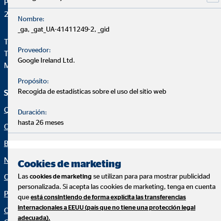
Pza. Manuel Gómez Moreno, 2 8ªA
28020 Madrid
Nombre:
_ga, _gat_UA-41411249-2, _gid
Teléfono:
+34914471028
Proveedor:
Telefax: +34 91 44710-29
Google Ireland Ltd.
Mail:
ovb@central.ovb.es
Propósito:
Recogida de estadísticas sobre el uso del sitio web
Servicio e información
Aviso legal
Quiénes Somos
Aviso legal
Duración:
hasta 26 meses
Consultoría financiera
Política de cookies
Blog
Canal ético
Noticias
Netiqueta
Cookies de marketing
Las
se utilizan para para mostrar publicidad
Calculadora financiera
Declaración de accesibilidad
cookies de marketing
personalizada. Si acepta las cookies de marketing, tenga en cuenta
Protección de datos
Configuración de cookies
que
está consintiendo de forma explícita las transferencias
internacionales a EEUU (país que no tiene una protección legal
Organization: "Datos sobre
adecuada).