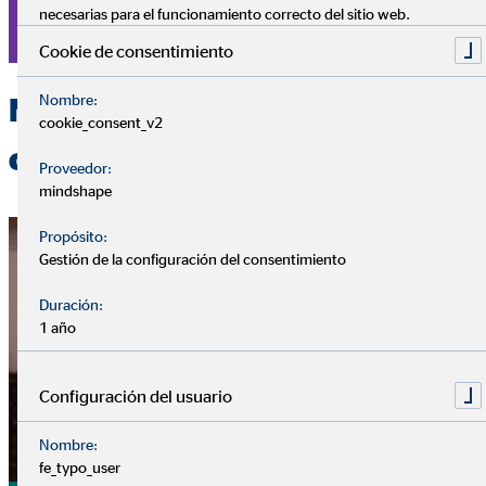
necesarias para el funcionamiento correcto del sitio web.
Busca consultores financieros ahora
Cookie de consentimiento
Nombre:
Nuestros servicios de
cookie_consent_v2
consultoría a clientes
Proveedor:
mindshape
Propósito:
Gestión de la configuración del consentimiento
Duración:
1 año
Configuración del usuario
Nombre:
fe_typo_user