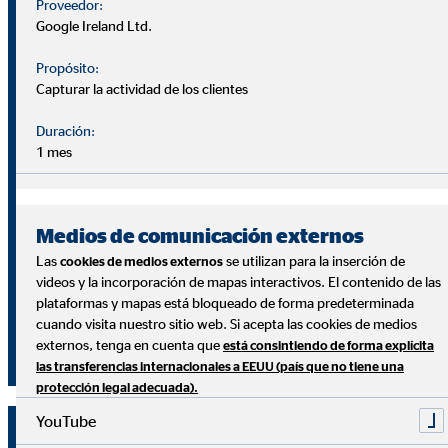
Proveedor:
función de tu rendimiento y no tener límite.
Google Ireland Ltd.
Importantes incentivos nacionales e internacionales.
Propósito:
Orgullo de pertenencia: Tenemos el compromiso de
Capturar la actividad de los clientes
devolverle a la sociedad una parte de nuestro éxito. Por
Duración:
ello, contamos con una potente política de
1 mes
Responsabilidad Social Corporativa que te hará sentir
orgulloso de pertenecer a la compañía.
Medios de comunicación externos
Los mejores partners: No tenemos productos propios,
Las
se utilizan para la inserción de
por lo que los partners de producto son
cookies de medios externos
videos y la incorporación de mapas interactivos. El contenido de las
cuidadosamente seleccionados y te permiten ofrecer
plataformas y mapas está bloqueado de forma predeterminada
siempre a tus clientes la solución de producto adecuada
cuando visita nuestro sitio web. Si acepta las cookies de medios
a su situación actual.
externos, tenga en cuenta que
está consintiendo de forma explícita
las transferencias internacionales a EEUU (país que no tiene una
protección legal adecuada).
YouTube