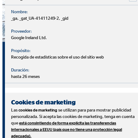
Nombre:
_ga, _gat_UA-41411249-2, _gid
Proveedor:
Google Ireland Ltd.
¿Por qué ser consultor
Propósito:
Recogida de estadísticas sobre el uso del sitio web
financiero de OVB?
Duración:
hasta 26 meses
Un proyecto profesional: Somos una empresa para
emprendedores, y contarás con un equipo que te apoye
desde el principio.
Cookies de marketing
Las
se utilizan para para mostrar publicidad
cookies de marketing
Desarrolla tu futuro a tu manera: Contamos con el plan
personalizada. Si acepta las cookies de marketing, tenga en cuenta
de carrera más atractivo del sector, completamente
que
está consintiendo de forma explícita las transferencias
internacionales a EEUU (país que no tiene una protección legal
meritocrático. Desde el primer día conocerás cuáles son
adecuada).
los objetivos que tienes que alcanzar para promocionar.