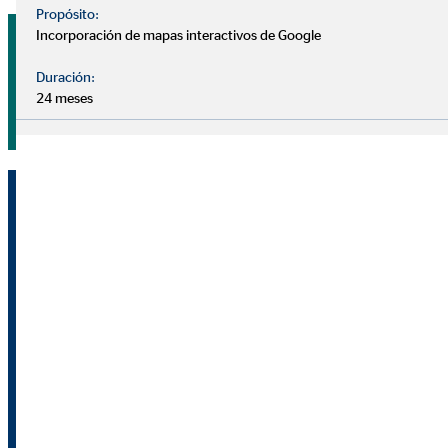
Propósito:
Presenta tu solicitud ahora y configura tu jornada laboral
Incorporación de mapas interactivos de Google
según tus propios deseos.
Duración:
24 meses
Solicita ser consultor financiero
Historias de éxito de