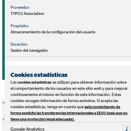
Así son nuestras consultorías
Proveedor:
TYPO3 Association
Ofrecemos servicios de consultoría financiera basados en un
sistema bien definido. Para ello, nos basamos en una
Propósito:
relación de confianza y un apoyo y servicio a largo plazo
Almacenamiento de la configuración del usuario
para nuestros clientes. Lo hacemos desde hace más de 50
Duración:
años.
Sesión del navegador
Más información sobre nuestros servicios de
consultoría financiera
Cookies estadísticas
Las
se utilizan para obtener información sobre
cookies estadísticas
el comportamiento de los usuarios en este sitio web y para mejorar
continuamente el mismo en función de esta información. Estas
cookies recogen información de forma anónima. Si acepta las
cookies estadísticas, tenga en cuenta que
está consintiendo de
forma explícita las transferencias internacionales a EEUU (país que no
tiene una protección legal adecuada).
Google Analytics