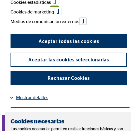
Cookies estadísticas
Cookies de marketing
Medios de comunicación externos
Empieza tu carrera con nosotros ahora:
Como consultor financiero de OVB puedes esperar una
Aceptar todas las cookies
jornada laboral flexible, una remuneración basada en el
rendimiento y oportunidades de desarrollo continuo. Únete
a nuestro equipo y trabaja en una red de más de 5.000
Aceptar las cookies seleccionadas
consultores financieros de OVB en toda Europa, para
ofrecer un apoyo transparente y a largo plazo a nuestros
clientes en todos los aspectos de sus finanzas, su previsión
Rechazar Cookies
y protección. A través de la empatía, la experiencia y los
conocimientos, acercamos a las personas a sus objetivos y
Mostrar detalles
deseos personales.
Información
Política de Cookies
|
Cookies necesarias
Solo tienes que solicitar un consultor en tu zona.
Las cookies necesarias permiten realizar funciones básicas y son