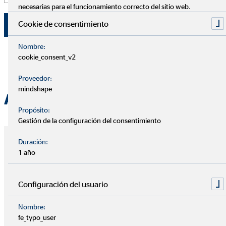
necesarias para el funcionamiento correcto del sitio web.
Cookie de consentimiento
Limpiar
Buscar
Nombre:
cookie_consent_v2
Proveedor:
mindshape
A
Propósito:
Gestión de la configuración del consentimiento
Duración:
Alcalá de Henares (Madrid)
1 año
Daniel Cuesta Vallez
Configuración del usuario
+34 665 632 727
Nombre:
daniel.cuesta@ovb.es
fe_typo_user