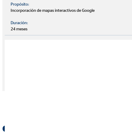
Propósito:
Incorporación de mapas interactivos de Google
Burgos
Duración:
24 meses
Guillermo Sariot García
+34 635 761 924
guillermo.sariot@ovb.es
Arriba
C