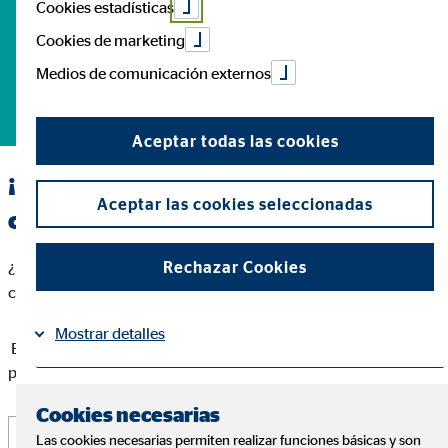
Cookies estadísticas
Cookies de marketing
hipotecario
Medios de comunicación externos
Aceptar todas las cookies
¡Busca a tu consultor o tu oficina más
Aceptar las cookies seleccionadas
cercana!
Rechazar Cookies
¿Necesitas ayuda personalizada con tu hipoteca? Te
conectamos con quien mejor puede ayudarte.
Mostrar detalles
Busca fácilmente al consultor o a la oficina más cercana a ti
para ayudarte con tu hipoteca.
Información
Política de Cookies
|
Cookies necesarias
Las cookies necesarias permiten realizar funciones básicas y son