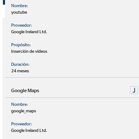
B
Nombre:
youtube
Proveedor:
Google Ireland Ltd.
Barcelona
Propósito:
Néstor Navalón Martín
Inserción de vídeos
+34 670 288 973
Duración:
24 meses
nestor.navalon@ovb.es
Patrick Zilleken
Google Maps
+34 664 215 881
Nombre:
google_maps
patrick.zilleken@ovb.es
Proveedor:
Google Ireland Ltd.