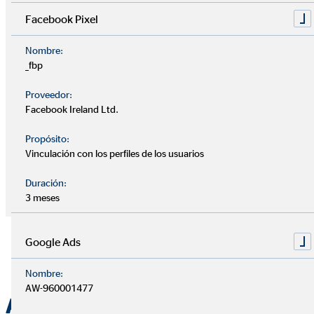
Facebook Pixel
+34 663 530 305
marta.quirantes@ovb.es
Nombre:
_fbp
Jesús Sánchez Pérez
Proveedor:
Facebook Ireland Ltd.
+34 629 288 099
Propósito:
jesus.sanchez@ovb.es
Vinculación con los perfiles de los usuarios
Duración:
3 meses
Arriba
Google Ads
Nombre:
AW-960001477
Á