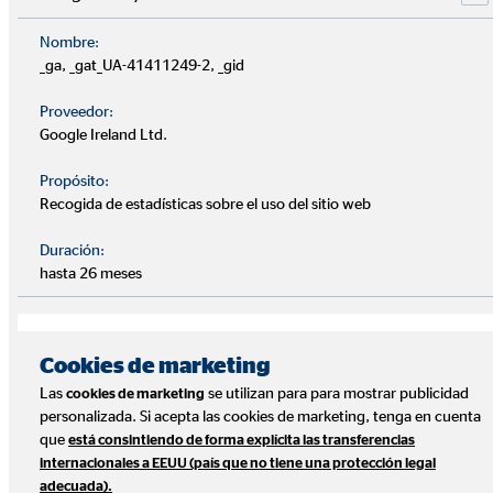
Almendralejo (Badajoz)
Nombre:
_ga, _gat_UA-41411249-2, _gid
Antonio Almoril Herrera
Proveedor:
Google Ireland Ltd.
+34 653 666 535
antonio.almoril@ovb.es
Propósito:
Recogida de estadísticas sobre el uso del sitio web
Duración:
hasta 26 meses
Almería
Josue Vizcaíno Hernández
Cookies de marketing
+34 618 758 605
Las
se utilizan para para mostrar publicidad
cookies de marketing
personalizada. Si acepta las cookies de marketing, tenga en cuenta
josue.vizcaino@ovb.es
que
está consintiendo de forma explícita las transferencias
internacionales a EEUU (país que no tiene una protección legal
Marta Quirantes Molina
adecuada).