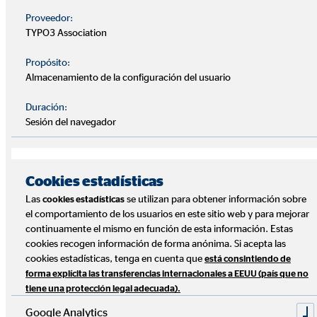
Proveedor:
Abraham Raposo Sánchez
TYPO3 Association
+34 606 696 422
Propósito:
Almacenamiento de la configuración del usuario
abraham.raposo@ovb.es
Duración:
Sesión del navegador
Alicante
María Mercedes Quintanar Garrigós
Cookies estadísticas
Las
se utilizan para obtener información sobre
cookies estadísticas
+34 607 278 558
el comportamiento de los usuarios en este sitio web y para mejorar
continuamente el mismo en función de esta información. Estas
maria.quintanar@ovb.es
cookies recogen información de forma anónima. Si acepta las
cookies estadísticas, tenga en cuenta que
está consintiendo de
forma explícita las transferencias internacionales a EEUU (país que no
tiene una protección legal adecuada).
Google Analytics