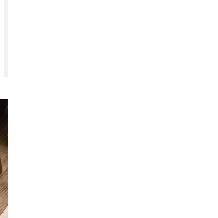
+34 630 889 197
luisignacio.fernandez@ovb.es
Arriba