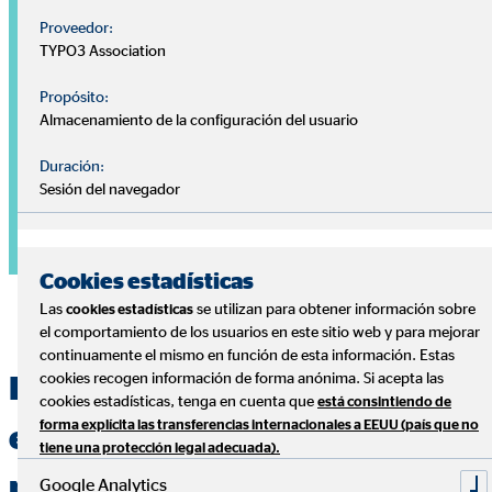
Proveedor:
TYPO3 Association
Propósito:
Almacenamiento de la configuración del usuario
Duración:
Sesión del navegador
Cookies estadísticas
Las
se utilizan para obtener información sobre
cookies estadísticas
el comportamiento de los usuarios en este sitio web y para mejorar
continuamente el mismo en función de esta información. Estas
cookies recogen información de forma anónima. Si acepta las
Especialistas en la gestión
cookies estadísticas, tenga en cuenta que
está consintiendo de
forma explícita las transferencias internacionales a EEUU (país que no
eficiente de las finanzas
tiene una protección legal adecuada).
personales
Google Analytics