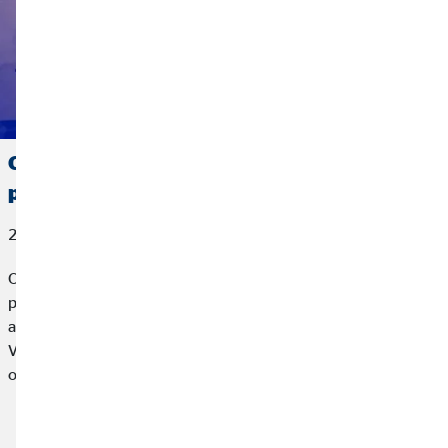
OVB España, reconocida por AXA con el
premio a la Mejor Gestión de Vida
27 de marzo de 2026
OVB España, compañía líder en planificación financiera para
particulares, ha sido reconocida por AXA, la mayor
aseguradora de Europa, con el premio a la Mejor Gestión de
Vida 2025 en el marco de un encuentro profesional
organizado por la aseguradora.
Leer más