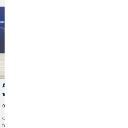
Allianz concede el premio a Mejor Agente
vinculado 2025 a OVB España
06 de marzo de 2026
OVB España, compañía especializada en planificación
financiera para particulares, hemos sido reconocida como la