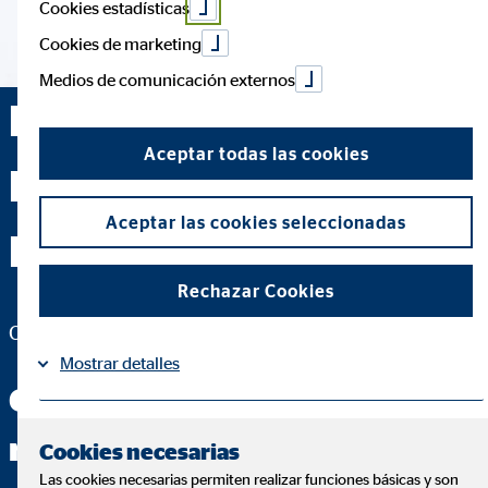
Cookies estadísticas
Cookies de marketing
Medios de comunicación externos
Francisco de Borja
Aceptar todas las cookies
Fernández Bravo —
Aceptar las cookies seleccionadas
Madrid
Rechazar Cookies
Coordinador de Zona para OVB Allfinanz España S.A.
Mostrar detalles
Conmigo tendrás las
Información
Política de Cookies
|
respuestas que buscas
Cookies necesarias
Las cookies necesarias permiten realizar funciones básicas y son