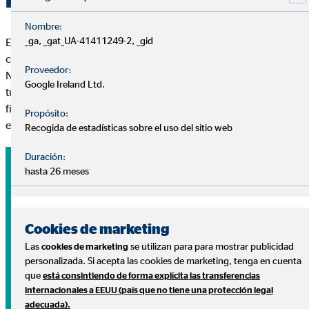
Nombre:
_ga, _gat_UA-41411249-2, _gid
En OVB respondemos a tus preguntas sin coste y sin
compromiso.
Proveedor:
Nuestros consultores te ayudarán a diseñar un plan adaptado a
Google Ireland Ltd.
tus necesidades para ayudarte a conseguir tus metas
financieras y disfrutar de lo que más importa: tu tranquilidad
Propósito:
económica, tu salud y tu familia.
Recogida de estadísticas sobre el uso del sitio web
Duración:
hasta 26 meses
Cookies de marketing
Las
se utilizan para para mostrar publicidad
cookies de marketing
personalizada. Si acepta las cookies de marketing, tenga en cuenta
que
está consintiendo de forma explícita las transferencias
internacionales a EEUU (país que no tiene una protección legal
adecuada).