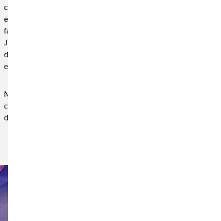
conocer de cerca la realidad de las personas afectadas por esta
enfermedad y el enorme trabajo que realizan asociaciones,
familias y voluntarios. En esta ocasión, se rindió homenaje a
Juan Carlos Unzué, referente dentro y fuera del ámbito
deportivo por su compromiso en la lucha contra esta
enfermedad.
Nuestra participación en esta iniciativa nace desde la
convicción de que las empresas también tenemos un papel que
desempeñar en el apoyo a causas sociales,…
Leer noticia