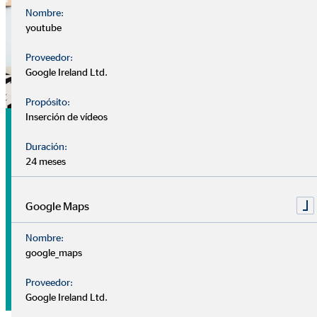
Nombre:
youtube
Proveedor:
Google Ireland Ltd.
Propósito:
Inserción de vídeos
Análisis
Duración:
Nuestra
cita de análisis
es tu primer encuentro con tu
24 meses
consultor, sin coste ni compromiso.
Google Maps
Nuestros consultores se centran en conocerte mejor: ¿Cuál
es tu situación financiera? ¿Tienes algún plan o prioridad
Nombre:
para el futuro? ¿Qué deseos y objetivos tienes a medio-largo
google_maps
plazo?
Proveedor:
Google Ireland Ltd.