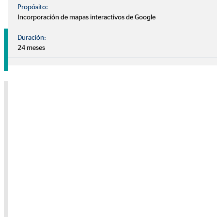
Propósito:
Incorporación de mapas interactivos de Google
Duración:
24 meses
Pide tu cita sin compromiso
Nota sobre medios externos
Utilizamos servicios de proveedores externos para brindarle
información adicional. El contenido solo se mostrará con su
permiso. Dependiendo de la ubicación del proveedor, sus datos
personales pueden ser procesados en un tercer país sin que allí se
garantice un nivel adecuado de protección de datos.
Solo dé su permiso si está de acuerdo con esto. Para obtener más
información, consulte la
política de privacidad.
Consentimiento de la cookie "YouTube" para
mostrar este contenido