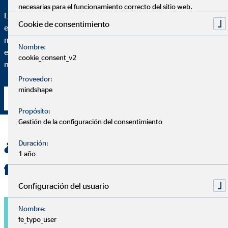
necesarias para el funcionamiento correcto del sitio web.
Lo más importante de un buen asesoramiento es que puedas
Cookie de consentimiento
entender cada paso. Para ello, te voy a explicar hasta el más
mínimo detalle de por qué recomiendo una solución financiera
Nombre:
específica y en qué medida se adapta esta solución a tus
cookie_consent_v2
necesidades particulares.
Proveedor:
mindshape
Contacta conmigo
Propósito:
Gestión de la configuración del consentimiento
¿Quieres una planificación
Duración:
1 año
financiera personalizada?
Configuración del usuario
Nombre:
fe_typo_user