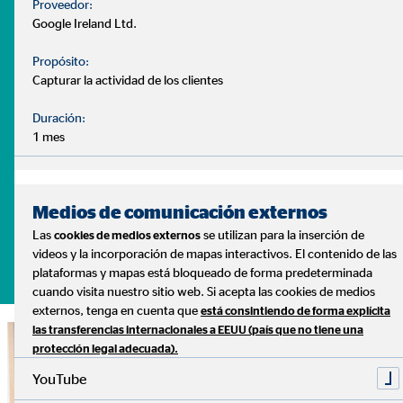
¿Tienes dudas? te ayudamos
Proveedor:
- ¿Cuándo debo comenzar a pensar en mi jubilación?
Google Ireland Ltd.
- ¿Debo tener mi dinero estancado en el banco?
Propósito:
- ¿Puedo disponer de un plan de ahorro ajustado a mis
Capturar la actividad de los clientes
necesidades?
Duración:
Son muchas las dudas que surgen a la hora de gestionar
1 mes
nuestras finanzas. Y cada caso es distinto, con diferentes
necesidades y prioridades.
Lo sabemos, y podemos ayudarte
Medios de comunicación externos
Las
se utilizan para la inserción de
cookies de medios externos
videos y la incorporación de mapas interactivos. El contenido de las
Pide tu cita sin compromiso
plataformas y mapas está bloqueado de forma predeterminada
cuando visita nuestro sitio web. Si acepta las cookies de medios
externos, tenga en cuenta que
está consintiendo de forma explícita
las transferencias internacionales a EEUU (país que no tiene una
protección legal adecuada).
YouTube