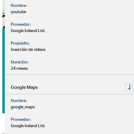
Nombre:
youtube
Proveedor:
Google Ireland Ltd.
Análisis
Propósito:
Nuestra
cita de análisis
es tu primer encuentro con tu
Inserción de vídeos
consultor, sin coste ni compromiso.
Duración:
24 meses
Nuestros consultores se centran en conocerte mejor: ¿Cuál
es tu situación financiera? ¿Tienes algún plan o prioridad
para el futuro? ¿Qué deseos y objetivos tienes a medio-largo
Google Maps
plazo?
Nombre:
google_maps
Proveedor:
Google Ireland Ltd.