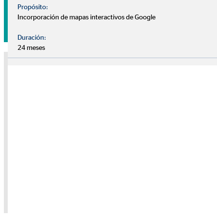
Propósito:
Incorporación de mapas interactivos de Google
Pide tu cita sin compromiso
Duración:
24 meses
Nota sobre medios externos
Utilizamos servicios de proveedores externos para brindarle
información adicional. El contenido solo se mostrará con su
permiso. Dependiendo de la ubicación del proveedor, sus datos
personales pueden ser procesados en un tercer país sin que allí se
garantice un nivel adecuado de protección de datos.
Solo dé su permiso si está de acuerdo con esto. Para obtener más
información, consulte la
política de privacidad.
Consentimiento de la cookie "YouTube" para
mostrar este contenido
Política de privacidad
|
Imprimir