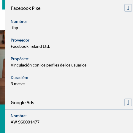
Facebook Pixel
Nombre:
_fbp
Proveedor:
Facebook Ireland Ltd.
Propósito:
Vinculación con los perfiles de los usuarios
Duración:
3 meses
Google Ads
¿Tienes dudas? te ayudamos
Nombre:
AW-960001477
- ¿Cuándo debo comenzar a pensar en mi jubilación?
- ¿Debo tener mi dinero estancado en el banco?