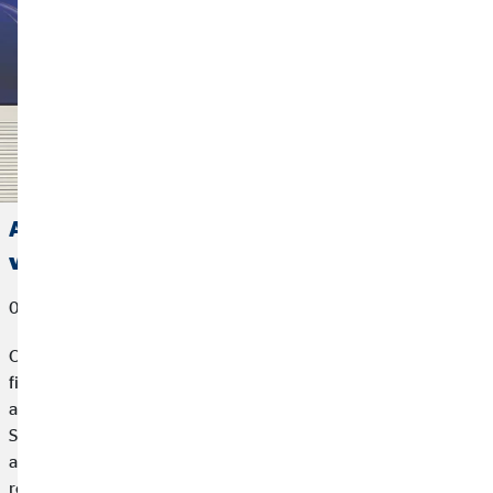
Allianz concede el premio a Mejor Agente
vinculado 2025 a OVB España
06 de marzo de 2026
OVB España, compañía especializada en planificación
financiera para particulares, hemos sido reconocida como la
agencia mejor clasificada en los Premios “Agente Vinculado
Socio Allianz” 2026, un galardón que distingue a los diez
agentes vinculados con mayor puntuación en función de los
resultados obtenidos durante el ejercicio 2025.