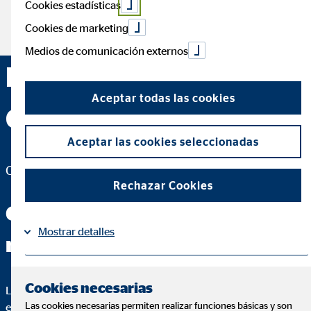
Cookies estadísticas
Cookies de marketing
Medios de comunicación externos
María Cabrera
Aceptar todas las cookies
Cañizares — Córdoba
Aceptar las cookies seleccionadas
Consultora hipotecaria para OVB Allfinanz España S.A.
Rechazar Cookies
Conmigo tendrás las
Mostrar detalles
respuestas que buscas
Información
Política de Cookies
|
Cookies necesarias
Lo más importante de un buen asesoramiento es que puedas
Las cookies necesarias permiten realizar funciones básicas y son
entender cada paso. Para ello, te voy a explicar hasta el más