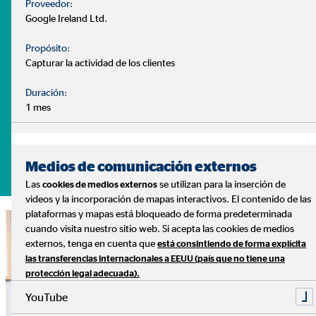
Proveedor:
- ¿Puedo disponer de un plan de ahorro ajustado a mis
Google Ireland Ltd.
necesidades?
Propósito:
Son muchas las dudas que surgen a la hora de gestionar
Capturar la actividad de los clientes
nuestras finanzas. Y cada caso es distinto, con diferentes
Duración:
necesidades y prioridades.
1 mes
Lo sabemos, y podemos ayudarte
Pide tu cita sin compromiso
Medios de comunicación externos
Las
se utilizan para la inserción de
cookies de medios externos
videos y la incorporación de mapas interactivos. El contenido de las
plataformas y mapas está bloqueado de forma predeterminada
cuando visita nuestro sitio web. Si acepta las cookies de medios
externos, tenga en cuenta que
está consintiendo de forma explícita
las transferencias internacionales a EEUU (país que no tiene una
protección legal adecuada).
YouTube