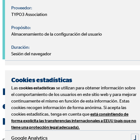
Proveedor:
TYPO3 Association
Propósito:
Almacenamiento de la configuración del usuario
Duración:
Sesión del navegador
Cookies estadísticas
Las
se utilizan para obtener información sobre
cookies estadísticas
Especialistas en la gestión
el comportamiento de los usuarios en este sitio web y para mejorar
continuamente el mismo en función de esta información. Estas
eficiente de las finanzas
cookies recogen información de forma anónima. Si acepta las
cookies estadísticas, tenga en cuenta que
está consintiendo de
personales
forma explícita las transferencias internacionales a EEUU (país que no
tiene una protección legal adecuada).
Google Analytics