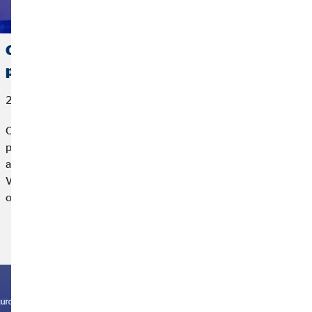
OVB España, reconocida por AXA con el
premio a la Mejor Gestión de Vida
27 de marzo de 2026
OVB España, compañía líder en planificación financiera para
particulares, ha sido reconocida por AXA, la mayor
aseguradora de Europa, con el premio a la Mejor Gestión de
Vida 2025 en el marco de un encuentro profesional
organizado por la aseguradora.
Leer más