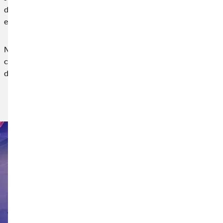
deportivo por su compromiso en la lucha contra esta
enfermedad.
Nuestra participación en esta iniciativa nace desde la
convicción de que las empresas también tenemos un papel que
desempeñar en el apoyo a causas sociales,…
Leer noticia