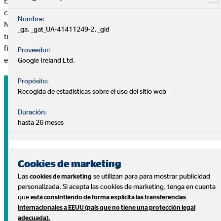
En OVB respondemos a tus preguntas sin coste y sin
compromiso.
Nombre:
Nuestros consultores te ayudarán a diseñar un plan adaptado a
_ga, _gat_UA-41411249-2, _gid
tus necesidades para ayudarte a conseguir tus metas
financieras y disfrutar de lo que más importa: tu tranquilidad
Proveedor:
económica, tu salud y tu familia.
Google Ireland Ltd.
Propósito:
Recogida de estadísticas sobre el uso del sitio web
Duración:
hasta 26 meses
Cookies de marketing
Las
se utilizan para para mostrar publicidad
cookies de marketing
personalizada. Si acepta las cookies de marketing, tenga en cuenta
que
está consintiendo de forma explícita las transferencias
Tu dinero
internacionales a EEUU (país que no tiene una protección legal
adecuada).