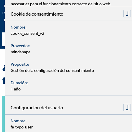
necesarias para el funcionamiento correcto del sitio web.
mínimo detalle de por qué recomiendo una solución financiera
específica y en qué medida se adapta esta solución a tus
Cookie de consentimiento
necesidades particulares.
Nombre:
cookie_consent_v2
Contacta conmigo
Proveedor:
mindshape
Propósito:
¿Quieres una planificación
Gestión de la configuración del consentimiento
financiera personalizada?
Duración:
1 año
Configuración del usuario
Nombre:
fe_typo_user