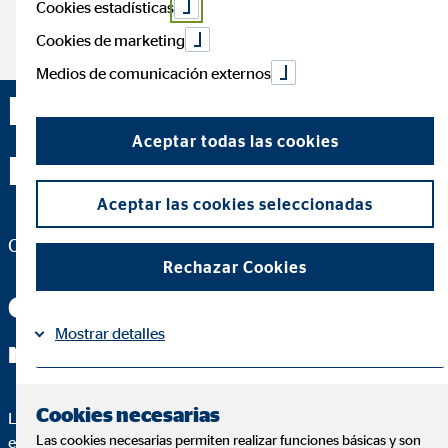
Cookies estadísticas
Cookies de marketing
Medios de comunicación externos
Elena Pérez Jiménez —
Aceptar todas las cookies
Madrid
Aceptar las cookies seleccionadas
Coordinador de Zona para OVB Allfinanz España S.A.
Rechazar Cookies
Conmigo tendrás las
Mostrar detalles
respuestas que buscas
Información
Política de Cookies
|
Cookies necesarias
Lo más importante de un buen asesoramiento es que puedas
Las cookies necesarias permiten realizar funciones básicas y son
entender cada paso. Para ello, te voy a explicar hasta el más