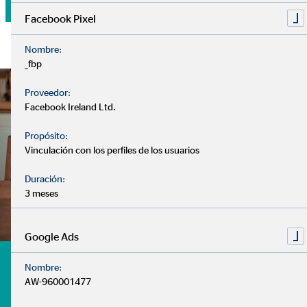
Facebook Pixel
Nombre:
_fbp
Proveedor:
Facebook Ireland Ltd.
Propósito:
Vinculación con los perfiles de los usuarios
Duración:
3 meses
Google Ads
¿Tienes dudas? te ayudamos
Nombre:
AW-960001477
- ¿Cuándo debo comenzar a pensar en mi jubilación?
- ¿Debo tener mi dinero estancado en el banco?