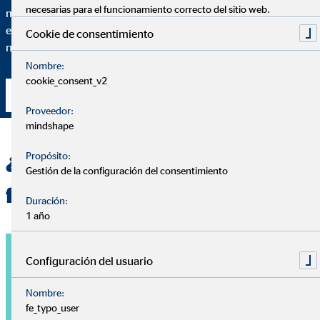
necesarias para el funcionamiento correcto del sitio web.
mínimo detalle de por qué recomiendo una solución financiera
específica y en qué medida se adapta esta solución a tus
Cookie de consentimiento
necesidades particulares.
Nombre:
cookie_consent_v2
Contacta conmigo
Proveedor:
mindshape
Propósito:
¿Quieres una planificación
Gestión de la configuración del consentimiento
financiera personalizada?
Duración:
1 año
Configuración del usuario
Nombre:
fe_typo_user