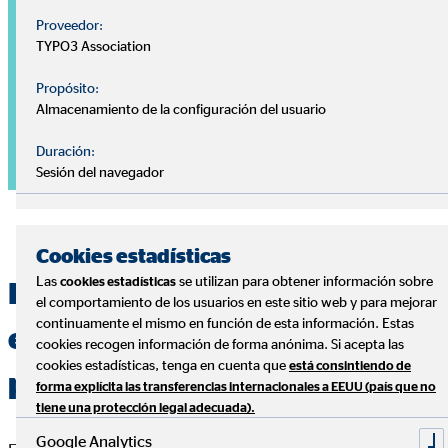
Proveedor:
TYPO3 Association
Propósito:
Almacenamiento de la configuración del usuario
Duración:
Sesión del navegador
Cookies estadísticas
Las
se utilizan para obtener información sobre
cookies estadísticas
Especialistas en la gestión
el comportamiento de los usuarios en este sitio web y para mejorar
continuamente el mismo en función de esta información. Estas
eficiente de las finanzas
cookies recogen información de forma anónima. Si acepta las
cookies estadísticas, tenga en cuenta que
está consintiendo de
personales
forma explícita las transferencias internacionales a EEUU (país que no
tiene una protección legal adecuada).
Google Analytics