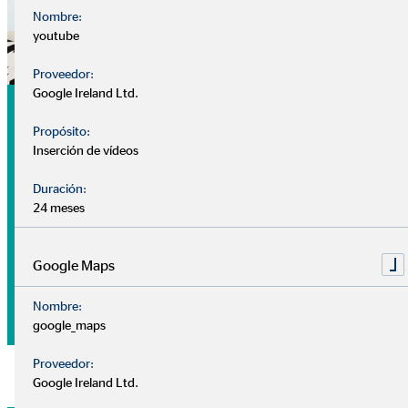
Nombre:
youtube
Proveedor:
Google Ireland Ltd.
Análisis
Propósito:
Nuestra
cita de análisis
es tu primer encuentro con tu
Inserción de vídeos
consultor, sin coste ni compromiso.
Duración:
24 meses
Nuestros consultores se centran en conocerte mejor: ¿Cuál
es tu situación financiera? ¿Tienes algún plan o prioridad
para el futuro? ¿Qué deseos y objetivos tienes a medio-largo
Google Maps
plazo?
Nombre:
google_maps
Proveedor:
Google Ireland Ltd.