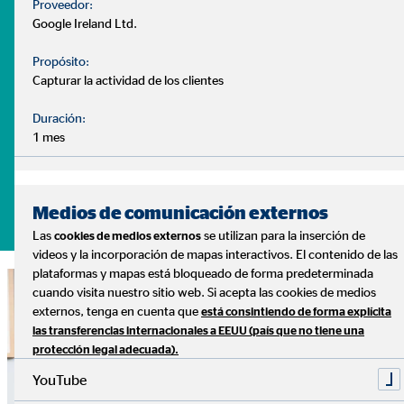
Proveedor:
- ¿Puedo disponer de un plan de ahorro ajustado a mis
Google Ireland Ltd.
necesidades?
Propósito:
Son muchas las dudas que surgen a la hora de gestionar
Capturar la actividad de los clientes
nuestras finanzas. Y cada caso es distinto, con diferentes
Duración:
necesidades y prioridades.
1 mes
Lo sabemos, y podemos ayudarte
Pide tu cita sin compromiso
Medios de comunicación externos
Las
se utilizan para la inserción de
cookies de medios externos
videos y la incorporación de mapas interactivos. El contenido de las
plataformas y mapas está bloqueado de forma predeterminada
cuando visita nuestro sitio web. Si acepta las cookies de medios
externos, tenga en cuenta que
está consintiendo de forma explícita
las transferencias internacionales a EEUU (país que no tiene una
protección legal adecuada).
YouTube