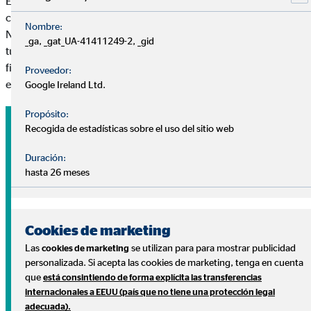
En OVB respondemos a tus preguntas sin coste y sin
compromiso.
Nombre:
Nuestros consultores te ayudarán a diseñar un plan adaptado a
_ga, _gat_UA-41411249-2, _gid
tus necesidades para ayudarte a conseguir tus metas
financieras y disfrutar de lo que más importa: tu tranquilidad
Proveedor:
económica, tu salud y tu familia.
Google Ireland Ltd.
Propósito:
Recogida de estadísticas sobre el uso del sitio web
Duración:
hasta 26 meses
Cookies de marketing
Las
se utilizan para para mostrar publicidad
cookies de marketing
personalizada. Si acepta las cookies de marketing, tenga en cuenta
que
está consintiendo de forma explícita las transferencias
Tu dinero
internacionales a EEUU (país que no tiene una protección legal
adecuada).