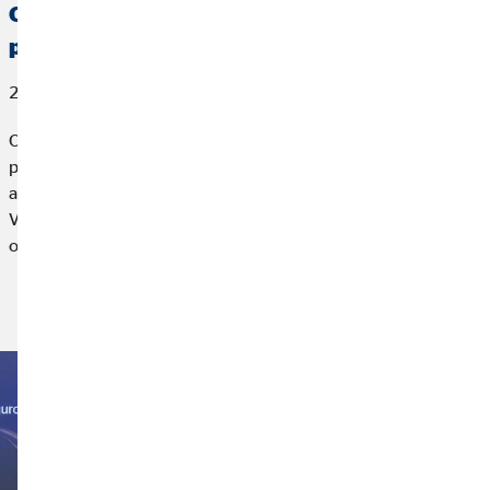
OVB España, reconocida por AXA con el
premio a la Mejor Gestión de Vida
27 de marzo de 2026
OVB España, compañía líder en planificación financiera para
particulares, ha sido reconocida por AXA, la mayor
aseguradora de Europa, con el premio a la Mejor Gestión de
Vida 2025 en el marco de un encuentro profesional
organizado por la aseguradora.
Leer más