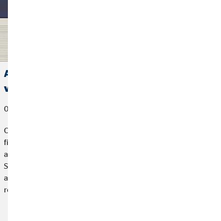
Allianz concede el premio a Mejor Agente
vinculado 2025 a OVB España
06 de marzo de 2026
OVB España, compañía especializada en planificación
financiera para particulares, hemos sido reconocida como la
agencia mejor clasificada en los Premios “Agente Vinculado
Socio Allianz” 2026, un galardón que distingue a los diez
agentes vinculados con mayor puntuación en función de los
resultados obtenidos durante el ejercicio 2025.