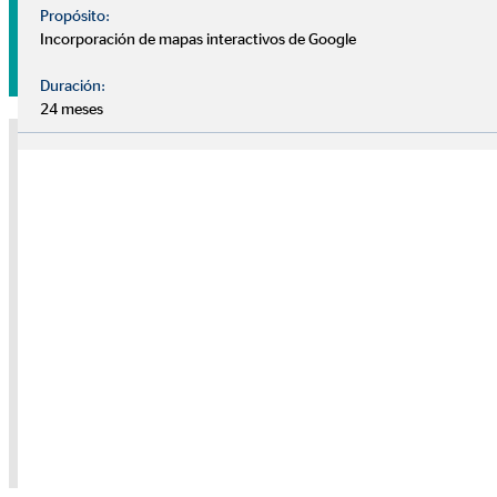
Propósito:
Incorporación de mapas interactivos de Google
Pide tu cita sin compromiso
Duración:
24 meses
Nota sobre medios externos
Utilizamos servicios de proveedores externos para brindarle
información adicional. El contenido solo se mostrará con su
permiso. Dependiendo de la ubicación del proveedor, sus datos
personales pueden ser procesados en un tercer país sin que allí se
garantice un nivel adecuado de protección de datos.
Solo dé su permiso si está de acuerdo con esto. Para obtener más
información, consulte la
política de privacidad.
Consentimiento de la cookie "YouTube" para
mostrar este contenido
Política de privacidad
|
Imprimir