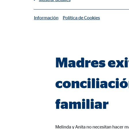
Información
Política de Cookies
|
Cookies necesarias
Las cookies necesarias permiten realizar funciones b
Cookie de consentimiento
Madres exit
Nombre:
cook
Proveedor:
min
conciliació
Propósito:
Gest
Duración:
1 añ
familiar
Configuración del usuario
Nombre:
fe_t
Melinda y Anita no necesitan hacer mal