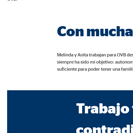
Duración:
hast
Con mucha 
Cookies de marketing
Las
cookies de marketing
se utilizan para para mos
consintiendo de forma explícita las transferencia
Melinda y Anita trabajan para OVB de
siempre ha sido mi objetivo: autono
Facebook Pixel
suficiente para poder tener una famil
Nombre:
_fbp
Proveedor:
Face
Propósito:
Vinc
Trabajo 
Duración:
3 m
contrad
Google Ads