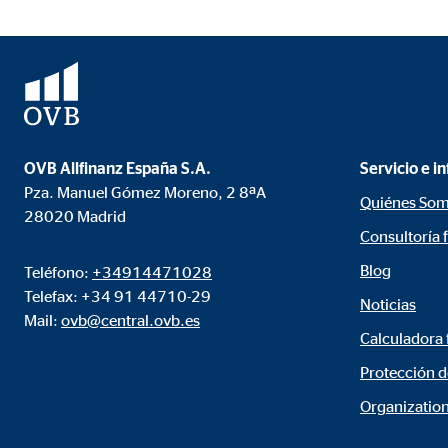
Propósito:
Inse
Duración:
24 
Google Maps
Nombre:
goo
OVB Allfinanz España S.A.
Servicio e i
Pza. Manuel Gómez Moreno, 2 8ªA
Proveedor:
Goog
Quiénes So
28020 Madrid
Propósito:
Inco
Consultoría 
Duración:
24 
Blog
Teléfono:
+34914471028
Telefax: +34 91 44710-29
Noticias
Mail:
ovb@central.ovb.es
Calculadora 
Protección d
Organization