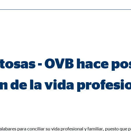
ásicas y son necesarias para el funcionamiento correcto del sitio web.
osas - OVB hace pos
ie_consent_v2
dshape
n de la vida profesi
ión de la configuración del consentimiento
o
ypo_user
abares para conciliar su vida profesional y familiar, puesto que pa