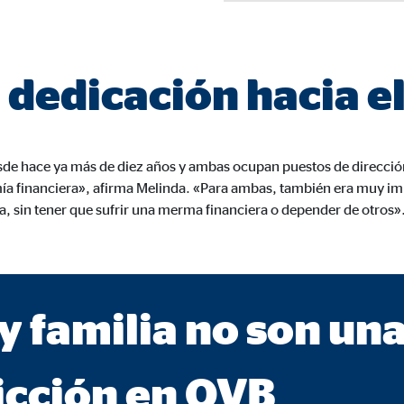
a 26 meses
dedicación hacia el
trar publicidad personalizada. Si acepta las cookies de marketing, tenga e
s internacionales a EEUU (país que no tiene una protección legal adec
sde hace ya más de diez años y ambas ocupan puestos de direcció
mía financiera», afirma Melinda. «Para ambas, también era muy i
ia, sin tener que sufrir una merma financiera o depender de otros»
book Ireland Ltd.
ulación con los perfiles de los usuarios
y familia no son un
eses
icción en OVB