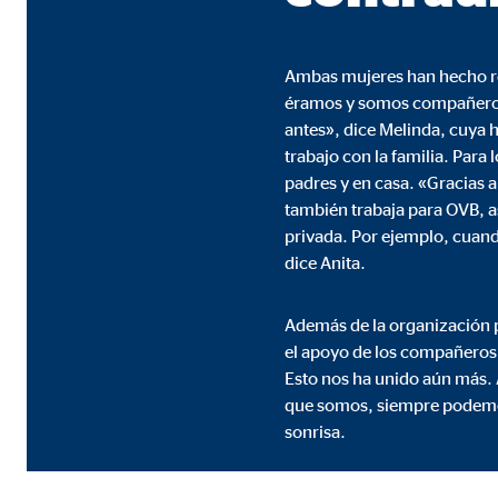
Nombre:
AW-
Proveedor:
Goog
Ambas mujeres han hecho rea
éramos y somos compañeros 
Propósito:
Capt
antes», dice Melinda, cuya hi
Duración:
1 m
trabajo con la familia. Para 
padres y en casa. «Gracias 
también trabaja para OVB, a
Medios de comunicación extern
privada. Por ejemplo, cuand
dice Anita.
Las
cookies de medios externos
se utilizan para la
está bloqueado de forma predeterminada cuando visit
consintiendo de forma explícita las transferencia
Además de la organización 
el apoyo de los compañeros 
Esto nos ha unido aún más. 
YouTube
que somos, siempre podemos
sonrisa.
Nombre:
you
Proveedor:
Goog