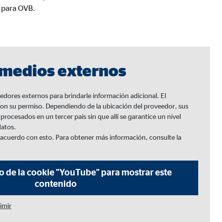
 para OVB.
 medios externos
edores externos para brindarle información adicional. El
a mejorar continuamente el
con su permiso. Dependiendo de la ubicación del proveedor, sus
s, tenga en cuenta que
está
rocesados en un tercer país sin que allí se garantice un nivel
uada).
atos.
e acuerdo con esto. Para obtener más información, consulte la
 de la cookie "YouTube" para mostrar este
contenido
imir