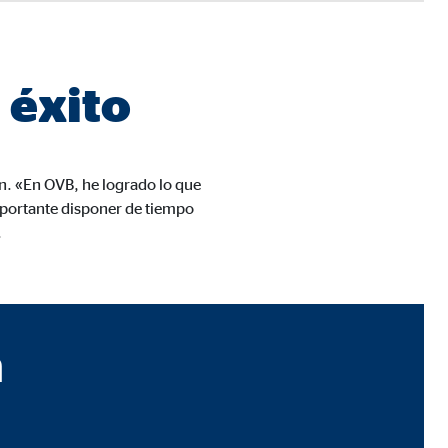
 éxito
n cuenta que
está
uada).
n. «En OVB, he logrado lo que
mportante disponer de tiempo
.
a