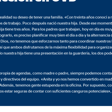
960001477
le Ireland Ltd.
lidad su deseo de tener una familia. «Con treinta años conocí a 
de trabajo. Poco después nació nuestra hija. Desde ese moment
urar la actividad de los clientes
ja tiene tres años. Para los padres que trabajan, hoy en día es muy d
es
lograrlo, es preciso planificar muy bien el día a día y la alternanci
a Dios, no tenemos que esforzarnos tanto para coordinar nuestros
sí que ambos disfrutamos de la máxima flexibilidad para organiz
os
o nuestra hija tiene una presentación en la guardería, los dos pod
 inserción de videos y la incorporación de mapas interactivos. El contenido
a nuestro sitio web. Si acepta las cookies de medios externos, tenga en 
s internacionales a EEUU (país que no tiene una protección legal adec
propia de agendas, como madre o padre, siempre podemos conta
y directivos del equipo. «Anita y yo nos hemos convertido en ma
Además, tenemos gente estupenda en la oficina. Por supuesto, co
 estar seguras de contar con suficientes canguros potenciales»,
tube
le Ireland Ltd.