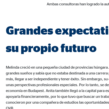
Ambas consultoras han logrado la au
Proveedor:
TYPO
Propósito:
Alma
Duración:
Sesi
Grandes expectati
Cookies estadísticas
su propio futuro
Las
cookies estadísticas
se utilizan para obtener in
mismo en función de esta información. Estas cookies
consintiendo de forma explícita las transferencia
Melinda creció en una pequeña ciudad de provincias húngara
grandes sueños y sabía que no estaba destinada a una carrera 
Google Analytics
más, llegar a ser independiente y tener éxito. Sin embargo, su 
unas perspectivas profesionales especiales. Por lo tanto, se dec
Nombre:
_ga,
economía en Budapest. Anita también llegó a la capital para e
Proveedor:
Goog
apoyarla financieramente, por lo que tuvo que buscar un trab
conocieron por una compañera de estudios las oportunidades 
Propósito:
Reco
OVB.