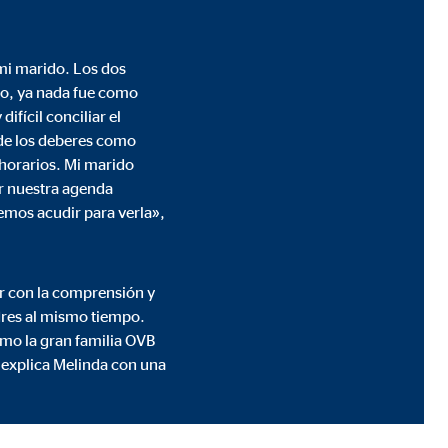
mi marido. Los dos
o, ya nada fue como
ifícil conciliar el
a de los deberes como
 horarios. Mi marido
ar nuestra agenda
emos acudir para verla»,
 de las plataformas y mapas
cuenta que
está
uada).
r con la comprensión y
dres al mismo tiempo.
mo la gran familia OVB
 explica Melinda con una