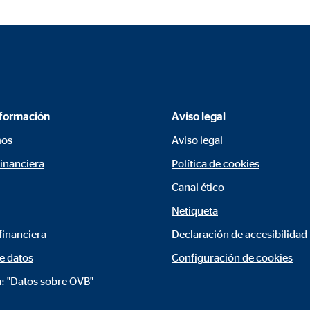
rción de vídeos
meses
gle_maps
nformación
Aviso legal
le Ireland Ltd.
mos
Aviso legal
rporación de mapas interactivos de Google
financiera
Política de cookies
meses
Canal ético
Netiqueta
financiera
Declaración de accesibilidad
e datos
Configuración de cookies
: "Datos sobre OVB"