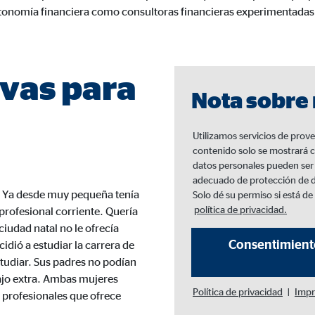
tonomía financiera como consultoras financieras experimentadas
3 Association
cenamiento de la configuración del usuario
ón del navegador
vas para
Nota sobre
Utilizamos servicios de prove
formación sobre el comportamiento de los usuarios en este sitio web y par
contenido solo se mostrará 
 recogen información de forma anónima. Si acepta las cookies estadística
datos personales pueden ser p
s internacionales a EEUU (país que no tiene una protección legal adec
adecuado de protección de d
. Ya desde muy pequeña tenía
Solo dé su permiso si está d
política de privacidad.
profesional corriente. Quería
ciudad natal no le ofrecía
Consentimiento
idió a estudiar la carrera de
 _gat_UA-41411249-2, _gid
studiar. Sus padres no podían
le Ireland Ltd.
ajo extra. Ambas mujeres
Política de privacidad
|
Impr
profesionales que ofrece
gida de estadísticas sobre el uso del sitio web