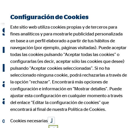
Encontrar consultor financiero
Configuración de Cookies
Este sitio web utiliza cookies propias y de terceros para
Seguro de salud para
fines analíticos y para mostrarle publicidad personalizada
en base a un perfil elaborado a partir de tus hábitos de
mascotas: cómo
navegación (por ejemplo, páginas visitadas). Puede aceptar
todas las cookies pulsando “Aceptar todas las cookies” o
configurarlas (es decir, aceptar sólo las cookies que desee)
proteger
pulsando “Aceptar cookies seleccionadas”. Si no ha
seleccionado ninguna cookie, podrá rechazarlas a través de
adecuadamente a tu
la opción “rechazar”. Encontrará más opciones de
configuración e información en "Mostrar detalles". Puede
ajustar esta configuración en cualquier momento a través
amigo de cuatro patas
del enlace “Editar la configuración de cookies” que
encontrará al final de nuestra Política de Cookies.
Cookies necesarias
02 de noviembre de 2023
|
OVB Allfinanz España S.A.