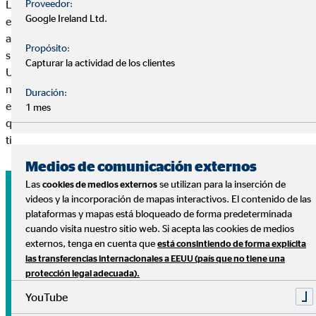
Proveedor:
Los gastos de alimentación son los más elevados para todas las
Google Ireland Ltd.
especies animales, pero cuando se hacen necesarias las visitas
al veterinario, incluso los pequeños tratamientos pueden
Propósito:
suponer un duro golpe al presupuesto y aumentan los costes.
Capturar la actividad de los clientes
Una operación de vida o muerte puede costar fácilmente varios
miles de euros. El seguro de salud para mascotas puede ser útil
Duración:
en estos casos: cubre los gastos de tratamiento e intervención
1 mes
quirúrgica, ofrece una protección completa y, al mismo
tiempo, es asequible.
Medios de comunicación externos
Las
se utilizan para la inserción de
cookies de medios externos
videos y la incorporación de mapas interactivos. El contenido de las
plataformas y mapas está bloqueado de forma predeterminada
cuando visita nuestro sitio web. Si acepta las cookies de medios
externos, tenga en cuenta que
está consintiendo de forma explícita
las transferencias internacionales a EEUU (país que no tiene una
protección legal adecuada).
YouTube