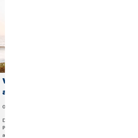
Vanlife: cómo financiarte y
asegurarte en la carretera
03 de julio de 2023
Despertarse en Alemania por la mañana y dormirse en los
Países Bajos por la noche con vistas al mar. Viajar en cámper o
autocaravana es una aventura inolvidable. Para asegurarse de