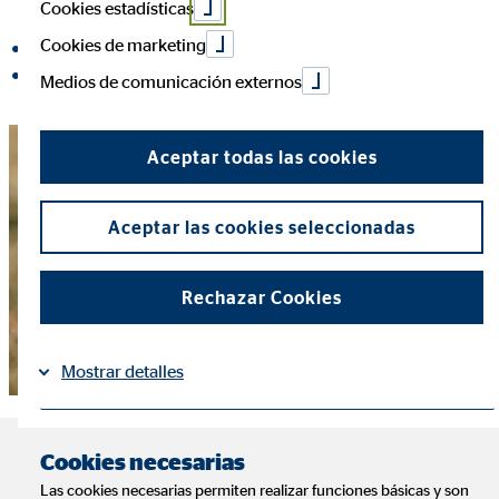
Cookies estadísticas
Cookies de marketing
compartir en Facebook
compartir en LinkedIn
Medios de comunicación externos
Aceptar todas las cookies
Aceptar las cookies seleccionadas
Rechazar Cookies
Mostrar detalles
Información
Política de Cookies
|
Los puntos más
Cookies necesarias
Las cookies necesarias permiten realizar funciones básicas y son