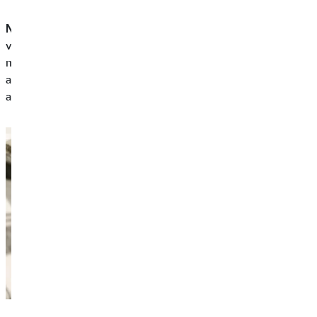
Nuestro consejo: cuanto antes contrates
un seguro
veterinario para tu mascota, más
barata
te saldrá la cuota
mensual del seguro. Además, los animales dejan de estar
asegurados a partir de cierta edad, por lo que vale la pena
anticiparse.