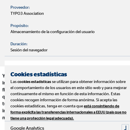
Un seguro quirúrgico puede cubrir los costes de
Proveedor:
operaciones costosas.
TYPO3 Association
Propósito:
Los perros también necesitan un seguro de
Almacenamiento de la configuración del usuario
responsabilidad civil. Este seguro te protege de las
consecuencias económicas de los daños que pueda
Duración:
causar tu mascota.
Sesión del navegador
Cookies estadísticas
Ya sea perro, gato, conejo o hámster, para muchos es
Las
se utilizan para obtener información sobre
cookies estadísticas
inimaginable vivir sin una mascota. Pero si tienes un amigo
el comportamiento de los usuarios en este sitio web y para mejorar
fiel de cuatro patas, te enfrentas a una gran responsabilidad
continuamente el mismo en función de esta información. Estas
que durará años. Un buen seguro es importante tanto para
cookies recogen información de forma anónima. Si acepta las
tu mascota como para ti. Hemos resumido los consejos más
cookies estadísticas, tenga en cuenta que
está consintiendo de
importantes sobre seguros de salud para mascotas y te
forma explícita las transferencias internacionales a EEUU (país que no
mostramos cómo asegurar a tu mascota.
tiene una protección legal adecuada).
Google Analytics