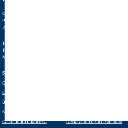
OVB Allfinanz España S.A.
Pza. Manuel Gómez Moreno, 2 8ªA
28020 Madrid
Teléfono:
+34914471028
Telefax: +34 91 44710-29
Mail:
ovb@central.ovb.es
Servicio e información
Aviso legal
Quiénes Somos
Aviso legal
Consultoría financiera
Política de cookies
Blog
Canal ético
Noticias
Netiqueta
Calculadora financiera
Declaración de accesibilidad