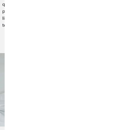
que el sueño de libertad sin límites no se convierta en una
pesadilla, debes prepararte bien. Te mostramos cómo estar
listo para lo inesperado, tanto financieramente como en
términos de seguros.
Leer el artículo