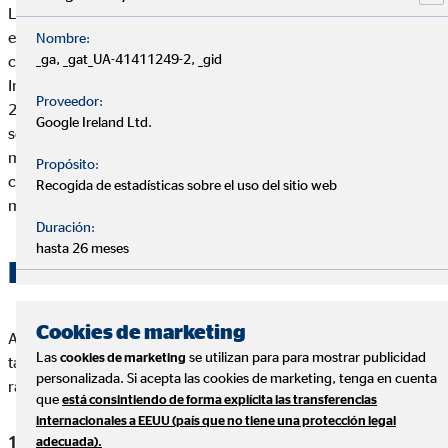
Las mascotas enriquecen la vida de muchas personas. No es de
extrañar que el número de mascotas en Europa aumente
Nombre:
_ga, _gat_UA-41411249-2, _gid
constantemente. Un estudio de la Federación Europea de la
Industria de Alimentos para Mascotas (FEDIAF) muestra que en
Proveedor:
2022 había 340 millones de mascotas en Europa. Los gatos
Google Ireland Ltd.
son los animales de compañía más populares, con 127
millones, seguidos de cerca por los perros (104 millones). En
Propósito:
cambio, las aves (53 millones), los animales pequeños (29
Recogida de estadísticas sobre el uso del sitio web
millones) y los peces (22 millones) son menos comunes.
Duración:
hasta 26 meses
El coste de una mascota
Cookies de marketing
A lo largo de su vida, las mascotas no solo cuestan tiempo, sino
Las
se utilizan para para mostrar publicidad
cookies de marketing
también mucho dinero. Los costes pueden dividirse, a grandes
personalizada. Si acepta las cookies de marketing, tenga en cuenta
rasgos, en tres categorías:
que
está consintiendo de forma explícita las transferencias
internacionales a EEUU (país que no tiene una protección legal
Costes de alimentación
adecuada).