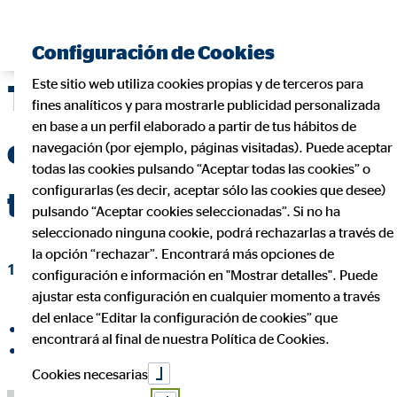
Encontrar consultor financiero
Configuración de Cookies
Este sitio web utiliza cookies propias y de terceros para
Tu futuro financiero
fines analíticos y para mostrarle publicidad personalizada
en base a un perfil elaborado a partir de tus hábitos de
como militar: planifica
navegación (por ejemplo, páginas visitadas). Puede aceptar
todas las cookies pulsando “Aceptar todas las cookies” o
configurarlas (es decir, aceptar sólo las cookies que desee)
tu jubilación con OVB
pulsando “Aceptar cookies seleccionadas”. Si no ha
seleccionado ninguna cookie, podrá rechazarlas a través de
la opción “rechazar”. Encontrará más opciones de
14 de octubre de 2024
|
OVB Allfinanz España S.A.
configuración e información en "Mostrar detalles". Puede
ajustar esta configuración en cualquier momento a través
del enlace “Editar la configuración de cookies” que
compartir en Facebook
encontrará al final de nuestra Política de Cookies.
compartir en LinkedIn
Cookies necesarias