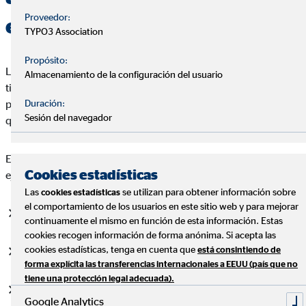
Proveedor:
ejército?
TYPO3 Association
Propósito:
La pensión de un militar depende fundamentalmente del
Almacenamiento de la configuración del usuario
tiempo cotizado (el mínimo es, como en el resto de
Duración:
profesiones, de 15 años), de la edad al jubilarse, y del rango
Sesión del navegador
que tiene.
En esta tabla puedes ver las medias de sueldo de cada rango del
Cookies estadísticas
ejército
Las
se utilizan para obtener información sobre
cookies estadísticas
el comportamiento de los usuarios en este sitio web y para mejorar
Grupo A1 (Oficiales Generales): 48.086,76 euros/año
continuamente el mismo en función de esta información. Estas
cookies recogen información de forma anónima. Si acepta las
cookies estadísticas, tenga en cuenta que
está consintiendo de
Grupo A2 (Oficiales): 37.845,48 euros/año
forma explícita las transferencias internacionales a EEUU (país que no
tiene una protección legal adecuada).
Grupo C1 (Suboficiales): 29.065,98 euros/año
Google Analytics