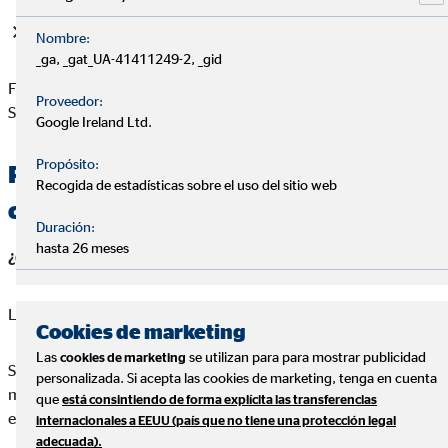
Grupo C2 (Tropa y Marinería): 22.996 euros/año
Nombre:
_ga, _gat_UA-41411249-2, _gid
Fuente: Portal de las Clases Pasivas. Ministerio de Inclusión,
Proveedor:
Seguridad Social y Migraciones
Google Ireland Ltd.
Propósito:
Planificando tu futuro financiero
Recogida de estadísticas sobre el uso del sitio web
como militar
Duración:
hasta 26 meses
¿Cuándo debo empezar a planificar mi jubilación?
Lo ideal es comenzar a planificar tu jubilación lo antes posible.
Cookies de marketing
Las
se utilizan para para mostrar publicidad
cookies de marketing
Si bien las pensiones de los funcionarios y militares son un 58%
personalizada. Si acepta las cookies de marketing, tenga en cuenta
más altas de media que las del sector privado en España, no
que
está consintiendo de forma explícita las transferencias
existe ninguna garantía de que sean así siempre.
internacionales a EEUU (país que no tiene una protección legal
adecuada).