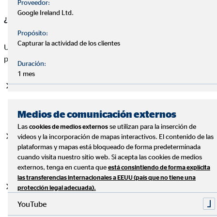
Proveedor:
Google Ireland Ltd.
¿Por qué necesito un consultor financiero?
Propósito:
Capturar la actividad de los clientes
Un consultor financiero especializado en el sector militar
puede ayudarte a:
Duración:
1 mes
Optimizar tus beneficios:
identificar y aprovechar al
máximo todas las opciones de ahorro e inversión
disponibles.
Medios de comunicación externos
Las
se utilizan para la inserción de
cookies de medios externos
Crear un plan personalizado:
desarrollar una estrategia
videos y la incorporación de mapas interactivos. El contenido de las
plataformas y mapas está bloqueado de forma predeterminada
financiera a largo plazo que se adapte a tus necesidades y
cuando visita nuestro sitio web. Si acepta las cookies de medios
objetivos.
externos, tenga en cuenta que
está consintiendo de forma explícita
las transferencias internacionales a EEUU (país que no tiene una
Reducir riesgos:
proteger tu patrimonio y minimizar los
protección legal adecuada).
impactos de eventos inesperados.
YouTube