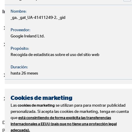
Nombre:
Inconvenientes
_ga, _gat_UA-41411249-2, _gid
Es difícil encontrar préstamos con este tipo de garantía.
Proveedor:
Google Ireland Ltd.
Los activos que se dejan como garantía tendrán que
Propósito:
encontrarse depositados en la misma entidad en la que se
Recogida de estadísticas sobre el uso del sitio web
solicita el préstamo.
Duración:
hasta 26 meses
Hay algunos activos, como los planes de pensiones, que
no pueden ser pignorados.
Cookies de marketing
Se bloquea la capacidad que se tiene de disposición sobre
Las
se utilizan para para mostrar publicidad
cookies de marketing
dichos activos.
personalizada. Si acepta las cookies de marketing, tenga en cuenta
que
está consintiendo de forma explícita las transferencias
Desde OVB te recomendamos que antes de contratar un
internacionales a EEUU (país que no tiene una protección legal
préstamo te conviene reflexionar qué vas a pignorar, ya que
adecuada).