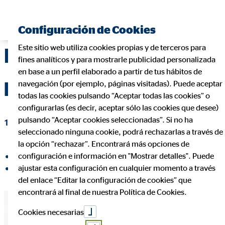
Encontrar consultor financiero
Configuración de Cookies
Este sitio web utiliza cookies propias y de terceros para
En qué consiste
fines analíticos y para mostrarle publicidad personalizada
en base a un perfil elaborado a partir de tus hábitos de
pignorar un préstamo
navegación (por ejemplo, páginas visitadas). Puede aceptar
todas las cookies pulsando “Aceptar todas las cookies” o
configurarlas (es decir, aceptar sólo las cookies que desee)
pulsando “Aceptar cookies seleccionadas”. Si no ha
18 de octubre de 2021
|
OVB Allfinanz España S.A.
seleccionado ninguna cookie, podrá rechazarlas a través de
la opción “rechazar”. Encontrará más opciones de
configuración e información en "Mostrar detalles". Puede
compartir en Facebook
ajustar esta configuración en cualquier momento a través
compartir en LinkedIn
del enlace “Editar la configuración de cookies” que
encontrará al final de nuestra Política de Cookies.
Cookies necesarias