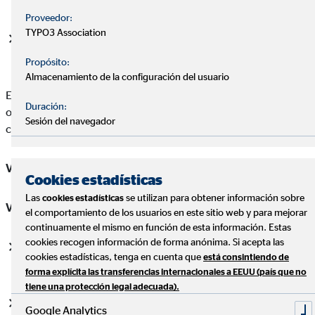
Proveedor:
TYPO3 Association
La cuantía que se ofrece dependerá siempre de la
fluctuación del activo y el valor de las prendas.
Propósito:
Almacenamiento de la configuración del usuario
Esta modalidad se suele utilizar en banca para garantizar
Duración:
operaciones financieras cuando el perfil de quien lo solicita no
Sesión del navegador
cumple todas las condiciones necesarias.
Ventajas e inconvenientes
Cookies estadísticas
Las
se utilizan para obtener información sobre
cookies estadísticas
Ventajas
el comportamiento de los usuarios en este sitio web y para mejorar
continuamente el mismo en función de esta información. Estas
cookies recogen información de forma anónima. Si acepta las
Evita descapitalizarse porque no es necesario la venta de
cookies estadísticas, tenga en cuenta que
está consintiendo de
los activos del cliente.
forma explícita las transferencias internacionales a EEUU (país que no
tiene una protección legal adecuada).
Accede a mejores condiciones.
Google Analytics