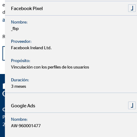
ese activo no lo vas a poder utilizar durante el tiempo de vida
Facebook Pixel
del préstamo.
¿Necesitas que nuestros consultores te
asesoren?
Nombre:
_fbp
Relacionado:
Consejos antes de realiar un préstamo familiar.
Proveedor:
Facebook Ireland Ltd.
Volver
Propósito:
Vinculación con los perfiles de los usuarios
Duración:
3 meses
Google Ads
OVB Allfinanz España S.A.
Pza. Manuel Gómez Moreno, 2 8ªA
Nombre:
28020 Madrid
AW-960001477