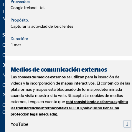
Proveedor:
Teléfono:
+34914471028
Google Ireland Ltd.
Telefax: +34 91 44710-29
Mail:
ovb@central.ovb.es
Propósito:
Capturar la actividad de los clientes
Servicio e información
Aviso legal
Duración:
Quiénes Somos
Aviso legal
1 mes
Consultoría financiera
Política de cookies
Blog
Canal ético
Medios de comunicación externos
Noticias
Netiqueta
Las
se utilizan para la inserción de
cookies de medios externos
videos y la incorporación de mapas interactivos. El contenido de las
Calculadora financiera
Declaración de accesibilidad
plataformas y mapas está bloqueado de forma predeterminada
Protección de datos
Configuración de cookies
cuando visita nuestro sitio web. Si acepta las cookies de medios
externos, tenga en cuenta que
está consintiendo de forma explícita
Organization: "Datos sobre
las transferencias internacionales a EEUU (país que no tiene una
OVB"
protección legal adecuada).
YouTube