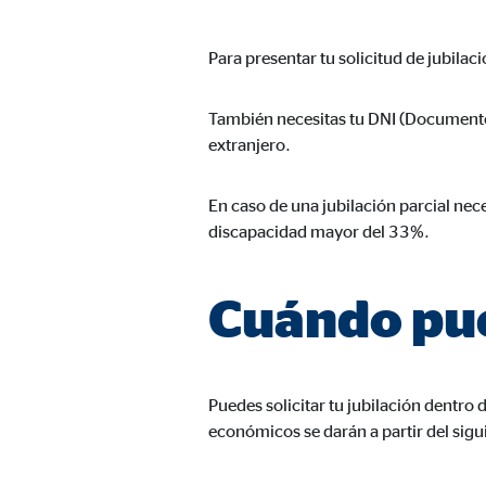
Nombre:
AW-
Para presentar tu solicitud de jubila
Proveedor:
Goog
Propósito:
Capt
También necesitas tu DNI (Documento N
Duración:
1 m
extranjero.
En caso de una jubilación parcial nece
Medios de comunicación extern
discapacidad mayor del 33%.
Las
cookies de medios externos
se utilizan para la
está bloqueado de forma predeterminada cuando visit
Cuándo pue
consintiendo de forma explícita las transferencia
YouTube
Puedes solicitar tu jubilación dentro 
Nombre:
you
económicos se darán a partir del sigui
Proveedor:
Goog