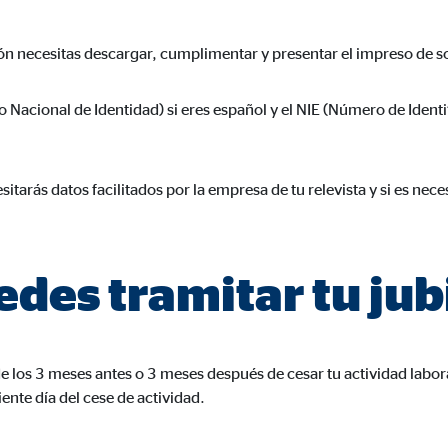
960001477
ción necesitas descargar, cumplimentar y presentar el impreso de so
le Ireland Ltd.
urar la actividad de los clientes
acional de Identidad) si eres español y el NIE (Número de Identif
es
sitarás datos facilitados por la empresa de tu relevista y si es nec
os
 inserción de videos y la incorporación de mapas interactivos. El contenido
a nuestro sitio web. Si acepta las cookies de medios externos, tenga en 
des tramitar tu jub
s internacionales a EEUU (país que no tiene una protección legal adec
de los 3 meses antes o 3 meses después de cesar tu actividad labora
tube
ente día del cese de actividad.
le Ireland Ltd.