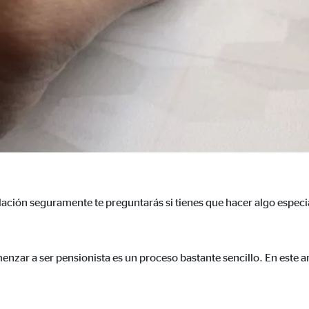
3 Association
cenamiento de la configuración del usuario
ón del navegador
formación sobre el comportamiento de los usuarios en este sitio web y par
 recogen información de forma anónima. Si acepta las cookies estadística
s internacionales a EEUU (país que no tiene una protección legal adec
bilación seguramente te preguntarás si tienes que hacer algo espec
 _gat_UA-41411249-2, _gid
menzar a ser pensionista es un proceso bastante sencillo. En este
le Ireland Ltd.
gida de estadísticas sobre el uso del sitio web