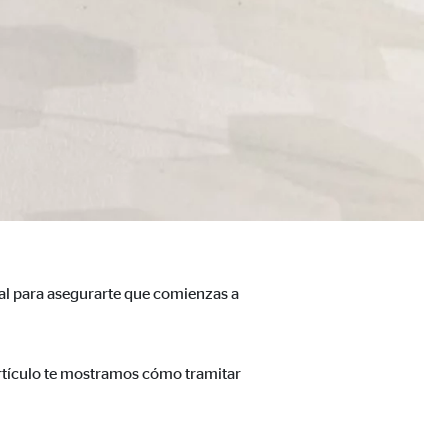
a mejorar continuamente el
s, tenga en cuenta que
está
uada).
ial para asegurarte que comienzas a
 artículo te mostramos cómo tramitar