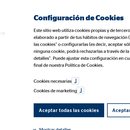
Configuración de Cookies
Este sitio web utiliza cookies propias y de tercer
elaborado a partir de tus hábitos de navegación 
Cómo tramitar
las cookies” o configurarlas (es decir, aceptar s
ninguna cookie, podrá rechazarlas a través de l
detalles". Puede ajustar esta configuración en c
final de nuestra Política de Cookies.
18 de enero de 2023
|
OVB Allfinanz España S.A.
Cookies necesarias
Cookies de marketing
compartir en Facebook
compartir en LinkedIn
Aceptar todas las cookies
Aceptar
Mostrar detalles