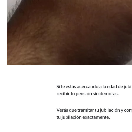
Proveedor:
TYPO
Propósito:
Alma
Duración:
Sesi
Cookies estadísticas
Las
cookies estadísticas
se utilizan para obtener in
mismo en función de esta información. Estas cookies
consintiendo de forma explícita las transferencia
Si te estás acercando a la edad de ju
Google Analytics
recibir tu pensión sin demoras.
Nombre:
_ga,
Verás que tramitar tu jubilación y co
Proveedor:
Goog
tu jubilación exactamente.
Propósito:
Reco