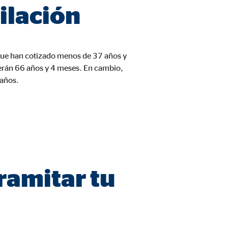
ilación
 que han cotizado menos de 37 años y
n cuenta que
está
serán 66 años y 4 meses. En cambio,
uada).
 años.
ramitar tu