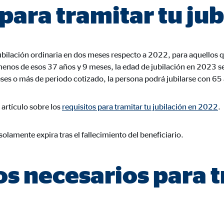
para tramitar tu jub
a 26 meses
 jubilación ordinaria en dos meses respecto a 2022, para aquellos
trar publicidad personalizada. Si acepta las cookies de marketing, tenga e
menos de esos 37 años y 9 meses, la edad de jubilación en 2023 
s internacionales a EEUU (país que no tiene una protección legal adec
ses o más de periodo cotizado, la persona podrá jubilarse con 65
 artículo sobre los
requisitos para tramitar tu jubilación en 2022
.
 solamente expira tras el fallecimiento del beneficiario.
book Ireland Ltd.
ulación con los perfiles de los usuarios
 necesarios para t
eses