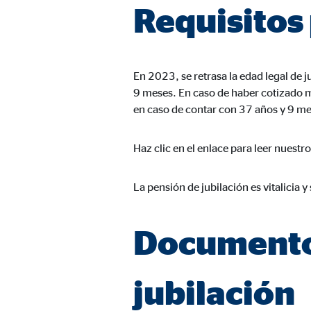
Requisitos 
Duración:
hast
Cookies de marketing
En 2023, se retrasa la edad legal de
Las
cookies de marketing
se utilizan para para mos
9 meses. En caso de haber cotizado 
consintiendo de forma explícita las transferencia
en caso de contar con 37 años y 9 me
Facebook Pixel
Haz clic en el enlace para leer nuestro
Nombre:
_fbp
La pensión de jubilación es vitalicia y
Proveedor:
Face
Propósito:
Vinc
Documentos
Duración:
3 m
jubilación
Google Ads