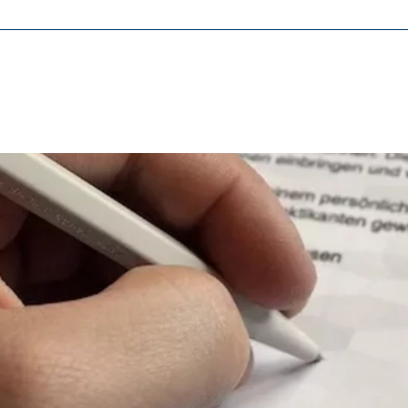
ásicas y son necesarias para el funcionamiento correcto del sitio web.
ie_consent_v2
dshape
ión de la configuración del consentimiento
o
ypo_user