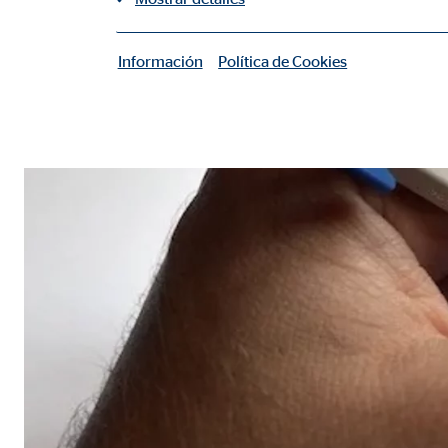
Información
Política de Cookies
|
Cookies necesarias
Las cookies necesarias permiten realizar funciones b
Cookie de consentimiento
Nombre:
cook
Proveedor:
min
Propósito:
Gest
Duración:
1 añ
Configuración del usuario
Nombre:
fe_t