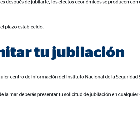
eses después de jubilarte, los efectos económicos se producen con
rción de vídeos
meses
el plazo establecido.
itar tu jubilación
gle_maps
le Ireland Ltd.
rporación de mapas interactivos de Google
quier centro de información del Instituto Nacional de la Seguridad 
meses
e la mar deberás presentar tu solicitud de jubilación en cualquier of