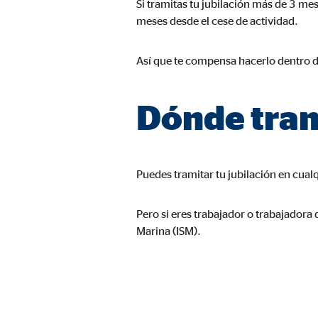
Si tramitas tu jubilación más de 3 m
Propósito:
Inse
meses desde el cese de actividad.
Duración:
24 
Así que te compensa hacerlo dentro d
Google Maps
Dónde tram
Nombre:
goo
Proveedor:
Goog
Propósito:
Inco
Puedes tramitar tu jubilación en cual
Duración:
24 
Pero si eres trabajador o trabajadora d
Marina (ISM).