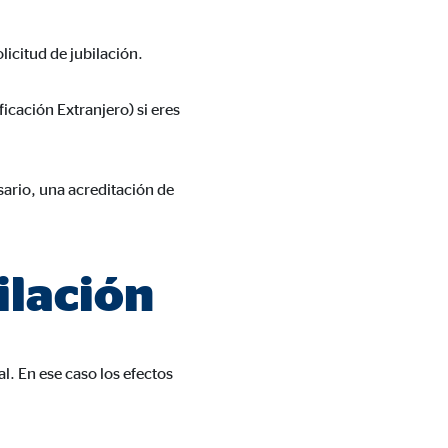
licitud de jubilación.
icación Extranjero) si eres
esario, una acreditación de
 de las plataformas y mapas
cuenta que
está
ilación
uada).
l. En ese caso los efectos