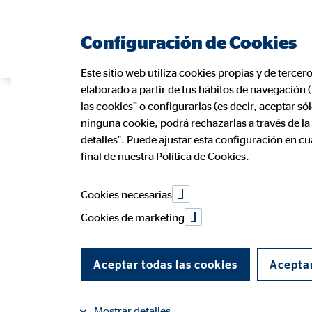
Configuración de Cookies
Este sitio web utiliza cookies propias y de tercer
elaborado a partir de tus hábitos de navegación 
Ayudas famili
las cookies” o configurarlas (es decir, aceptar s
ninguna cookie, podrá rechazarlas a través de l
detalles". Puede ajustar esta configuración en c
final de nuestra Política de Cookies.
beneficios, re
Cookies necesarias
Cookies de marketing
26 de febrero de 2025
|
OVB Allfinanz España S.A.
Aceptar todas las cookies
Aceptar
compartir en Facebook
compartir en LinkedIn
Mostrar detalles