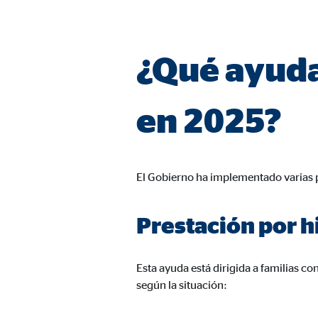
Duración:
hast
¿Qué ayudas
Cookies de marketing
Las
cookies de marketing
se utilizan para para mos
consintiendo de forma explícita las transferencia
en 2025?
Facebook Pixel
El Gobierno ha implementado varias pr
Nombre:
_fbp
Proveedor:
Face
Prestación por h
Propósito:
Vinc
Duración:
3 m
Esta ayuda está dirigida a familias c
según la situación:
Google Ads