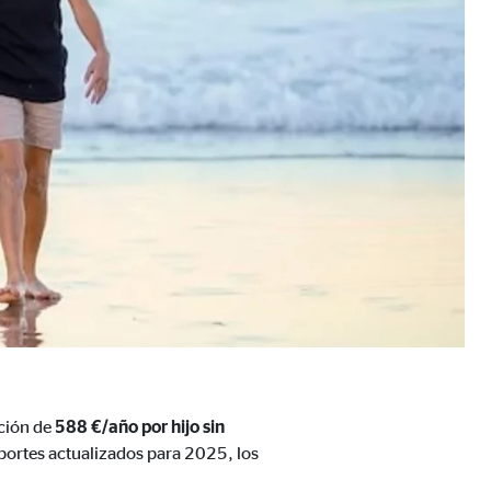
a mejorar continuamente el
s, tenga en cuenta que
está
uada).
ación de
588 €/año por hijo sin
mportes actualizados para 2025, los