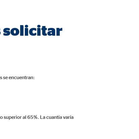
solicitar
n cuenta que
está
uada).
as se encuentran:
o superior al 65%. La cuantía varía