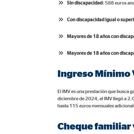
Sin discapacidad
: 588 euros anu
Nombre:
AW-
Proveedor:
Goog
Con discapacidad igual o super
Propósito:
Capt
Mayores de 18 años con discap
Duración:
1 m
Mayores de 18 años con discap
Medios de comunicación extern
Ingreso Mínimo V
Las
cookies de medios externos
se utilizan para la
está bloqueado de forma predeterminada cuando visit
consintiendo de forma explícita las transferencia
El IMV es una prestación que busca ga
diciembre de 2024, el IMV llegó a 2
YouTube
hasta 115 euros mensuales adicional
Nombre:
you
Cheque familiar 
Proveedor:
Goog