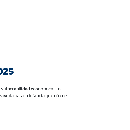
2025
 de las plataformas y mapas
cuenta que
está
uada).
de vulnerabilidad económica. En
ayuda para la infancia que ofrece