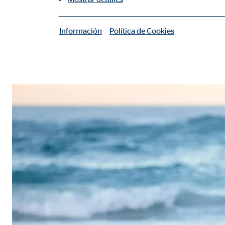
Información
Política de Cookies
|
Cookies necesarias
Las cookies necesarias permiten realizar funciones b
Cookie de consentimiento
Nombre:
cook
Proveedor:
min
Propósito:
Gest
Duración:
1 añ
Configuración del usuario
Nombre:
fe_t