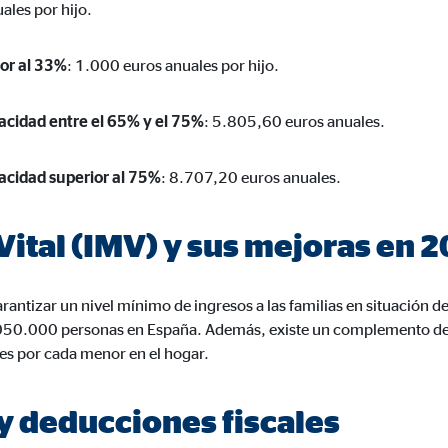
ales por hijo.
960001477
le Ireland Ltd.
ior al 33%
: 1.000 euros anuales por hijo.
urar la actividad de los clientes
acidad entre el 65% y el 75%
: 5.805,60 euros anuales.
es
acidad superior al 75%
: 8.707,20 euros anuales.
os
ital (IMV) y sus mejoras en 
 inserción de videos y la incorporación de mapas interactivos. El contenido
a nuestro sitio web. Si acepta las cookies de medios externos, tenga en 
s internacionales a EEUU (país que no tiene una protección legal adec
rantizar un nivel mínimo de ingresos a las familias en situación 
.050.000 personas en España. Además, existe un complemento de 
es por cada menor en el hogar.
tube
y deducciones fiscales
le Ireland Ltd.