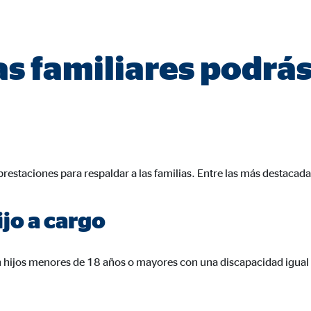
a 26 meses
 familiares podrás 
trar publicidad personalizada. Si acepta las cookies de marketing, tenga e
s internacionales a EEUU (país que no tiene una protección legal adec
estaciones para respaldar a las familias. Entre las más destacad
book Ireland Ltd.
ijo a cargo
ulación con los perfiles de los usuarios
eses
on hijos menores de 18 años o mayores con una discapacidad igual 