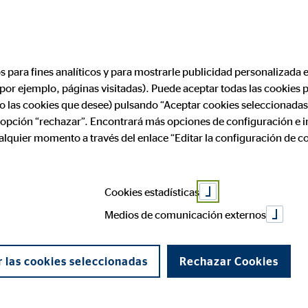
Encontrar consultor financiero
Convertirse en
os para fines analíticos y para mostrarle publicidad personalizada e
(por ejemplo, páginas visitadas). Puede aceptar todas las cookies
ares en España
ólo las cookies que desee) pulsando “Aceptar cookies seleccionadas
a opción “rechazar”. Encontrará más opciones de configuración e 
ualquier momento a través del enlace “Editar la configuración de c
quisitos y cómo
Cookies estadísticas
Medios de comunicación externos
 las cookies seleccionadas
Rechazar Cookies