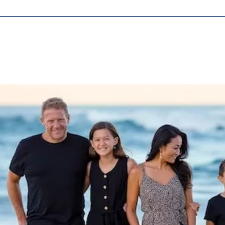
ásicas y son necesarias para el funcionamiento correcto del sitio web.
ie_consent_v2
dshape
ión de la configuración del consentimiento
o
ypo_user