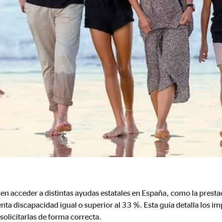
3 Association
cenamiento de la configuración del usuario
ón del navegador
formación sobre el comportamiento de los usuarios en este sitio web y par
 recogen información de forma anónima. Si acepta las cookies estadística
s internacionales a EEUU (país que no tiene una protección legal adec
 _gat_UA-41411249-2, _gid
den acceder a distintas ayudas estatales en España, como la prest
le Ireland Ltd.
enta discapacidad igual o superior al 33 %. Esta guía detalla los i
gida de estadísticas sobre el uso del sitio web
 solicitarlas de forma correcta.