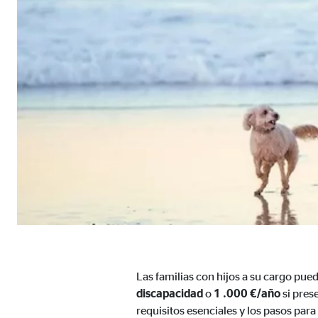
Proveedor:
TYPO
Propósito:
Alma
Duración:
Sesi
Cookies estadísticas
Las
cookies estadísticas
se utilizan para obtener in
mismo en función de esta información. Estas cookies
consintiendo de forma explícita las transferencia
Google Analytics
Nombre:
_ga,
Proveedor:
Las familias con hijos a su cargo pue
Goog
discapacidad
o
1 .000 €/año
si pres
Propósito:
Reco
requisitos esenciales y los pasos para