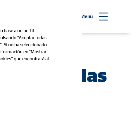
 consultor financiero
Menú
n base a un perfil
 pulsando “Aceptar todas
 2025:
”. Si no ha seleccionado
información en "Mostrar
ookies” que encontrará al
 solicitarlas