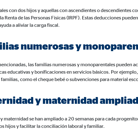
rción de vídeos
les con dos hijos y aquellas con ascendientes o descendientes c
meses
a Renta de las Personas Físicas (IRPF). Estas deducciones pueden
da a aliviar la carga fiscal.
ilias numerosas y monoparen
gle_maps
le Ireland Ltd.
mencionadas, las familias numerosas y monoparentales pueden ac
rporación de mapas interactivos de Google
ecas educativas y bonificaciones en servicios básicos. Por ejem
s familias, como el cheque bebé o subvenciones para material esco
meses
ernidad y maternidad amplia
y maternidad se han ampliado a 20 semanas para cada progenitor,
 hijos y facilitar la conciliación laboral y familiar.