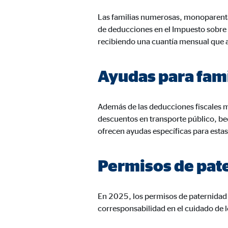
Propósito:
Inse
Las familias numerosas, monoparenta
Duración:
24 
de deducciones en el Impuesto sobre l
recibiendo una cuantía mensual que ayu
Google Maps
Ayudas para fam
Nombre:
goo
Proveedor:
Goog
Además de las deducciones fiscales 
Propósito:
Inco
descuentos en transporte público, b
ofrecen ayudas específicas para esta
Duración:
24 
Permisos de pat
En 2025, los permisos de paternidad 
corresponsabilidad en el cuidado de los