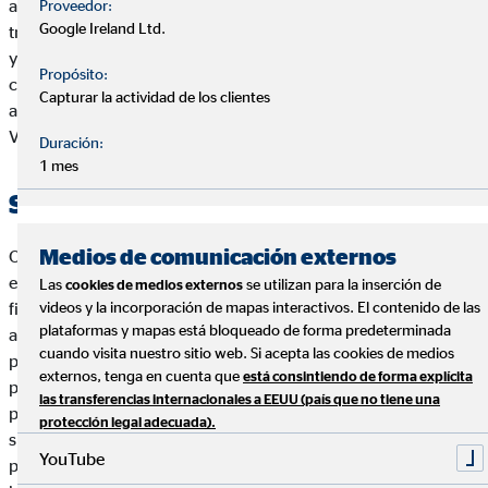
a la hora de originar un verdadero cambio. Por eso, queremos
Proveedor:
Google Ireland Ltd.
transmitir a toda la sociedad la buena voluntad de las empresas
y dar a conocer su labor social y ambiental trabajando junto
Propósito:
con las organizaciones que necesitan de recursos para llegar a
Capturar la actividad de los clientes
aquellos que más lo necesitan', ha afirmado Guillermo García
Verdasco, responsable de Desarrollo de Negocio de HelpUp.
Duración:
1 mes
Sobre OVB
Medios de comunicación externos
OVB, con sede central en Colonia (Alemania), es una de las
empresas europeas líderes en el sector de la intermediación
Las
se utilizan para la inserción de
cookies de medios externos
financiera. Desde su fundación en 1970, el eje principal de las
videos y la incorporación de mapas interactivos. El contenido de las
plataformas y mapas está bloqueado de forma predeterminada
actividades de OVB es el asesoramiento financiero a largo
cuando visita nuestro sitio web. Si acepta las cookies de medios
plazo, multitemático y, sobre todo, orientado a los clientes
externos, tenga en cuenta que
está consintiendo de forma explícita
para hogares priva-dos. OVB coopera con más de 100
las transferencias internacionales a EEUU (país que no tiene una
prestigiosos partners y cubre las necesidades individuales de
protección legal adecuada).
sus clientes con productos competitivos que van desde la
YouTube
protec-ción personal y los valores materiales y patrimoniales