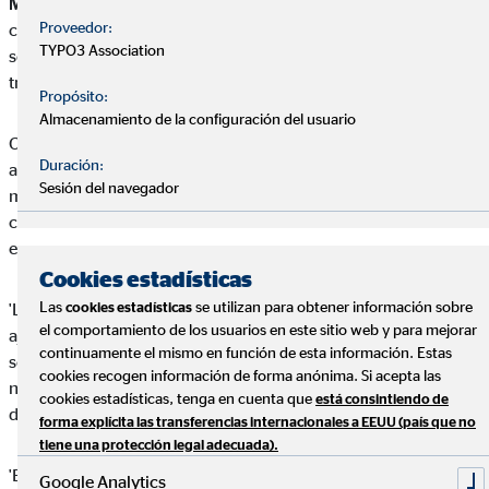
Madrid, 20 de octubre de 2017
– OVB Allfinanz España ha
Proveedor:
cerrado hoy un acuerdo de colaboración con la plataforma
TYPO3 Association
social HelpUp para financiar una serie de proyectos sociales a
través de su red de CrowdHelping.
Propósito:
Almacenamiento de la configuración del usuario
Con esta iniciativa, la filial española de la multinacional
Duración:
alemana OVB se convierte en pionera en apoyar lo que será un
Sesión del navegador
movimiento de vanguardia: las plataformas sociales que
conectan directamente personas, con organizaciones y
empresas.
Cookies estadísticas
Las
se utilizan para obtener información sobre
'Las empresas no podemos permanecer en una urna de cristal,
cookies estadísticas
el comportamiento de los usuarios en este sitio web y para mejorar
ajenas al entorno que nos rodea. Somos parte activa de la
continuamente el mismo en función de esta información. Estas
sociedad a través de las acciones con las que desarrollamos
cookies recogen información de forma anónima. Si acepta las
nuestra actividad', ha señalado Harald Ortner, director gerente
cookies estadísticas, tenga en cuenta que
está consintiendo de
de OVB Allfinanz España.
forma explícita las transferencias internacionales a EEUU (país que no
tiene una protección legal adecuada).
'En OVB siempre apoyamos a los jóvenes emprendedores, y el
Google Analytics