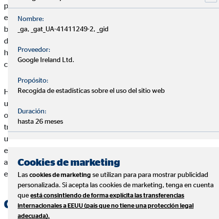
proyecto de HelpUp nos encandiló desde el mismo momento
en el que nos lo presentaron. Además, HelpUp nos facilita la
Nombre:
búsqueda de proyectos adecuados a los valores que
_ga, _gat_UA-41411249-2, _gid
defendemos y canaliza nuestro compromiso de solidaridad
Proveedor:
hacia los colectivos más afectados que necesitan nuestra
Google Ireland Ltd.
colaboración', ha apuntado Ortner.
Propósito:
Recogida de estadísticas sobre el uso del sitio web
HelpUp es la primera plataforma digital que conecta a miles de
usuarios socialmente responsables con cientos de
Duración:
organizaciones repartidas por todo el mundo y empresas que a
hasta 26 meses
través de su actividad quieren cambiar el mundo. HelpUp es
una plataforma social puesta en marcha por emprendedores
españoles que se ha convertido en la primera plataforma que
Cookies de marketing
aúna proyectos solidarios de distintas organizaciones en un
espacio único.
Las
se utilizan para para mostrar publicidad
cookies de marketing
personalizada. Si acepta las cookies de marketing, tenga en cuenta
que
está consintiendo de forma explícita las transferencias
Colaboraciones que transforman la
internacionales a EEUU (país que no tiene una protección legal
adecuada).