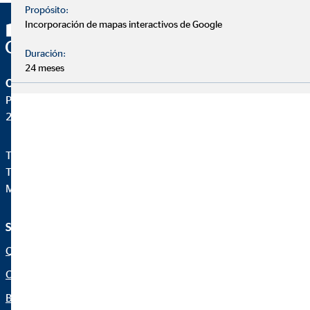
Propósito:
Incorporación de mapas interactivos de Google
Duración:
24 meses
OVB Allfinanz España S.A.
Pza. Manuel Gómez Moreno, 2 8ªA
28020 Madrid
Teléfono:
+34914471028
Telefax: +34 91 44710-29
Mail:
ovb@central.ovb.es
Servicio e información
Aviso legal
Quiénes Somos
Aviso legal
Consultoría financiera
Política de cookies
Blog
Canal ético