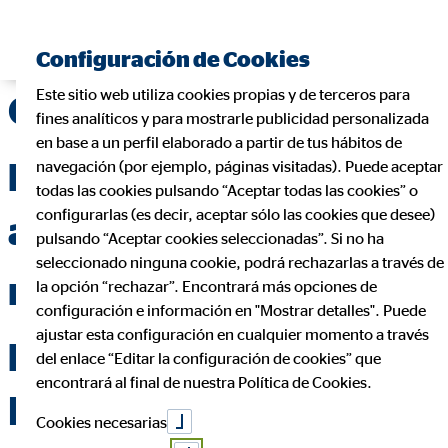
Encontrar consultor financiero
Configuración de Cookies
Este sitio web utiliza cookies propias y de terceros para
OVB se convierte en la
fines analíticos y para mostrarle publicidad personalizada
en base a un perfil elaborado a partir de tus hábitos de
primera empresa en
navegación (por ejemplo, páginas visitadas). Puede aceptar
todas las cookies pulsando “Aceptar todas las cookies” o
configurarlas (es decir, aceptar sólo las cookies que desee)
apoyar la
pulsando “Aceptar cookies seleccionadas”. Si no ha
seleccionado ninguna cookie, podrá rechazarlas a través de
revolucionaria
la opción “rechazar”. Encontrará más opciones de
configuración e información en "Mostrar detalles". Puede
ajustar esta configuración en cualquier momento a través
plataforma social
del enlace “Editar la configuración de cookies” que
encontrará al final de nuestra Política de Cookies.
HelpUp
Cookies necesarias