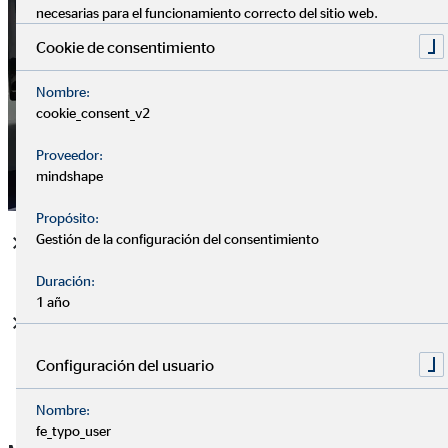
necesarias para el funcionamiento correcto del sitio web.
Cookie de consentimiento
Nombre:
cookie_consent_v2
Proveedor:
mindshape
Propósito:
Gestión de la configuración del consentimiento
Pioneros en los nuevos modos de trabajo, OVB Allfinanz
España siempre apoya a jóvenes emprendedores
Duración:
1 año
HelpUp es la primera plataforma social que conecta
personas, organizaciones y empresas; una red de
Configuración del usuario
CrowdHelping que revoluciona la forma de financiar los
proyectos sociales
Nombre:
fe_typo_user