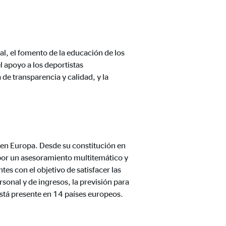
l, el fomento de la educación de los
l apoyo a los deportistas
de transparencia y calidad, y la
a mejorar continuamente el
s, tenga en cuenta que
está
uada).
 en Europa. Desde su constitución en
 por un asesoramiento multitemático y
tes con el objetivo de satisfacer las
sonal y de ingresos, la previsión para
está presente en 14 países europeos.