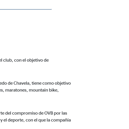
o un acuerdo de colaboración gracias
atuitas en materia financiera.
 con la presencia, en representación
 club, con el objetivo de
ledo de Chavela, tiene como objetivo
nes, maratones, mountain bike,
arte del compromiso de OVB por las
y el deporte, con el que la compañía