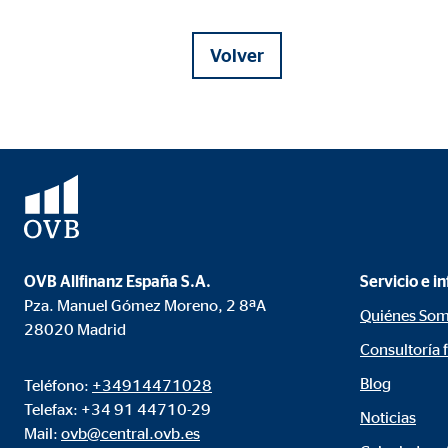
Duración:
hast
Volver
Cookies de marketing
Las
cookies de marketing
se utilizan para para mos
consintiendo de forma explícita las transferencia
Facebook Pixel
Nombre:
_fbp
OVB Allfinanz España S.A.
Servicio e i
Proveedor:
Face
Pza. Manuel Gómez Moreno, 2 8ªA
Quiénes So
Propósito:
Vinc
28020 Madrid
Consultoría 
Duración:
3 m
Blog
Teléfono:
+34914471028
Telefax: +34 91 44710-29
Noticias
Google Ads
Mail:
ovb@central.ovb.es