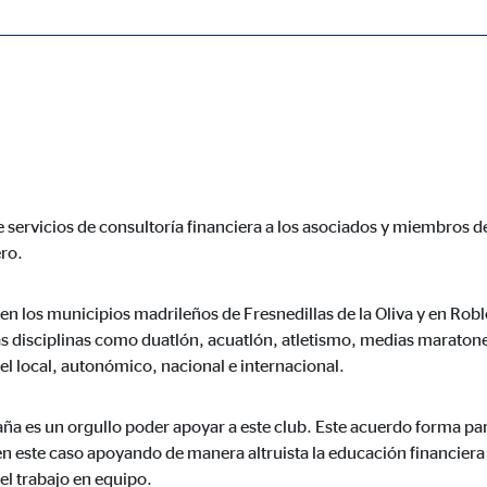
OVB Allfinanz España y el CDE Triatlón Sierra Oeste 3 han firmad
n impartirá, en colaboración con el club, formación y ponencias gr
ásicas y son necesarias para el funcionamiento correcto del sitio web.
y Héctor Campos por parte del CDE Triatlón Sierra Oeste 3, contó
ía Gómez, coordinadora de zona.
 servicios de consultoría financiera a los asociados y miembros del
ie_consent_v2
ro.
dshape
 en los municipios madrileños de Fresnedillas de la Oliva y en Rob
ión de la configuración del consentimiento
tras disciplinas como duatlón, acuatlón, atletismo, medias marato
o
ivel local, autonómico, nacional e internacional.
paña es un orgullo poder apoyar a este club. Este acuerdo forma p
en este caso apoyando de manera altruista la educación financiera 
ypo_user
el trabajo en equipo.