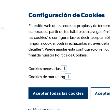
Configuración de Cookies
Este sitio web utiliza cookies propias y de tercer
elaborado a partir de tus hábitos de navegación 
OVB Allfinanz
las cookies” o configurarlas (es decir, aceptar s
ninguna cookie, podrá rechazarlas a través de l
detalles". Puede ajustar esta configuración en c
final de nuestra Política de Cookies.
triatlón
Cookies necesarias
Cookies de marketing
13 de diciembre de 2018
|
Aceptar todas las cookies
Aceptar
compartir en Facebook
compartir en LinkedIn
Mostrar detalles