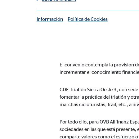
Madrid, 13 de diciembre de 2018
– 
Información
Política de Cookies
|
al cual, la compañía de intermediació
Cookies necesarias
Las cookies necesarias permiten realizar funciones b
El acuerdo, firmado por Pedro Ramos 
de OVB Allfinanz España, de Estefan
Cookie de consentimiento
El convenio contempla la provisión de
Nombre:
cook
incrementar el conocimiento financie
Proveedor:
min
CDE Triatlón Sierra Oeste 3, con sede
Propósito:
Gest
fomentar la práctica del triatlón y o
Duración:
1 añ
marchas cicloturistas, trail, etc., a n
Configuración del usuario
Por todo ello, para OVB Allfinanz Es
sociedades en las que está presente, 
Nombre:
fe_t
comparte valores como el esfuerzo o 