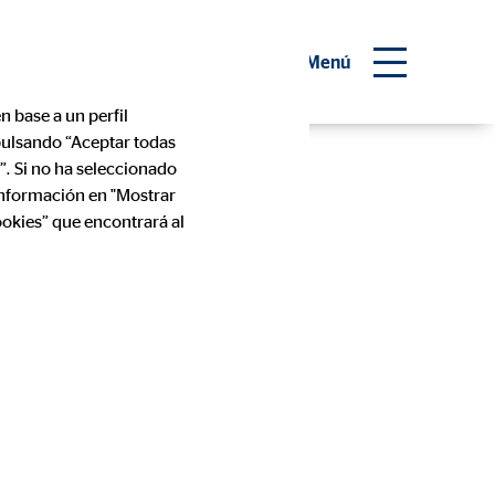
 consultor financiero
Menú
n base a un perfil
 pulsando “Aceptar todas
a por el
”. Si no ha seleccionado
información en "Mostrar
ookies” que encontrará al