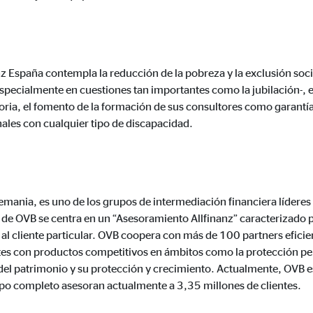
3 Association
cenamiento de la configuración del usuario
ón del navegador
 España contempla la reducción de la pobreza y la exclusión socia
specialmente en cuestiones tan importantes como la jubilación-, e
oria, el fomento de la formación de sus consultores como garantía 
nales con cualquier tipo de discapacidad.
formación sobre el comportamiento de los usuarios en este sitio web y par
 recogen información de forma anónima. Si acepta las cookies estadística
s internacionales a EEUU (país que no tiene una protección legal adec
emania, es uno de los grupos de intermediación financiera líderes
l de OVB se centra en un “Asesoramiento Allfinanz” caracterizado
 al cliente particular. OVB coopera con más de 100 partners eficien
 _gat_UA-41411249-2, _gid
tes con productos competitivos en ámbitos como la protección per
n del patrimonio y su protección y crecimiento. Actualmente, OVB 
le Ireland Ltd.
po completo asesoran actualmente a 3,35 millones de clientes.
gida de estadísticas sobre el uso del sitio web