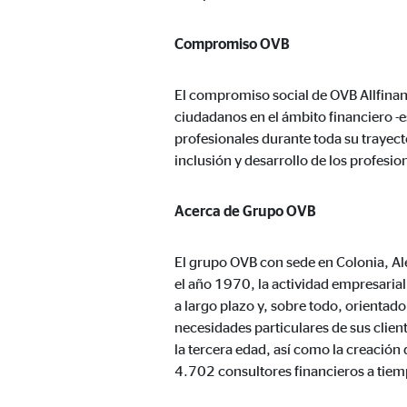
Proveedor:
TYPO
Compromiso OVB
Propósito:
Alma
Duración:
Sesi
El compromiso social de OVB Allfinanz
ciudadanos en el ámbito financiero -e
profesionales durante toda su trayect
Cookies estadísticas
inclusión y desarrollo de los profesio
Las
cookies estadísticas
se utilizan para obtener in
mismo en función de esta información. Estas cookies
Acerca de Grupo OVB
consintiendo de forma explícita las transferencia
El grupo OVB con sede en Colonia, Al
Google Analytics
el año 1970, la actividad empresaria
a largo plazo y, sobre todo, orientado
Nombre:
_ga,
necesidades particulares de sus clien
la tercera edad, así como la creació
Proveedor:
Goog
4.702 consultores financieros a tiem
Propósito:
Reco