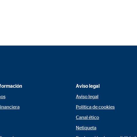
a 26 meses
trar publicidad personalizada. Si acepta las cookies de marketing, tenga e
s internacionales a EEUU (país que no tiene una protección legal adec
nformación
Aviso legal
book Ireland Ltd.
mos
Aviso legal
ulación con los perfiles de los usuarios
financiera
Política de cookies
eses
Canal ético
Netiqueta