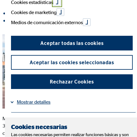
Cookies estadísticas
Cookies de marketing
compartir en Facebook
compartir en LinkedIn
Medios de comunicación externos
Aceptar todas las cookies
Aceptar las cookies seleccionadas
Rechazar Cookies
Mostrar detalles
Más de 50 directivos de OVB España se congregaron el pasado
Información
Política de Cookies
|
3 de abril en el auditorio de Plus Ultra Seguros de Madrid para
Cookies necesarias
celebrar un seminario impartido por Csaba Vajay, Director
Las cookies necesarias permiten realizar funciones básicas y son