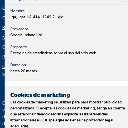
Quiénes Somos
Aviso legal
Nombre:
_ga, _gat_UA-41411249-2, _gid
Consultoría financiera
Política de cookies
Blog
Canal ético
Proveedor:
Google Ireland Ltd.
Noticias
Netiqueta
Calculadora financiera
Declaración de accesibilidad
Propósito:
Recogida de estadísticas sobre el uso del sitio web
Protección de datos
Configuración de cookies
Duración:
Organization: "Datos sobre
hasta 26 meses
OVB"
Cookies de marketing
Las
se utilizan para para mostrar publicidad
cookies de marketing
OVB Allfinanz España, S.A. es una agencia de seguros
personalizada. Si acepta las cookies de marketing, tenga en cuenta
vinculada inscrita en el Registro administrativo de
que
está consintiendo de forma explícita las transferencias
distribuidores de seguros y reaseguros de la Dirección General
internacionales a EEUU (país que no tiene una protección legal
de Seguros y Fondos de Pensiones con la clave AJ0230.
adecuada).