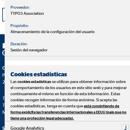
Proveedor:
TYPO3 Association
Volver
Propósito:
Almacenamiento de la configuración del usuario
Duración:
Sesión del navegador
OVB Allfinanz España S.A.
Cookies estadísticas
Pza. Manuel Gómez Moreno, 2 8ªA
Las
se utilizan para obtener información sobre
28020 Madrid
cookies estadísticas
el comportamiento de los usuarios en este sitio web y para mejorar
continuamente el mismo en función de esta información. Estas
Teléfono:
+34914471028
cookies recogen información de forma anónima. Si acepta las
Telefax: +34 91 44710-29
cookies estadísticas, tenga en cuenta que
está consintiendo de
Mail:
ovb@central.ovb.es
forma explícita las transferencias internacionales a EEUU (país que no
tiene una protección legal adecuada).
Google Analytics
Servicio e información
Aviso legal