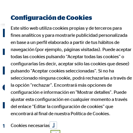
Encontrar consultor financiero
Configuración de Cookies
Este sitio web utiliza cookies propias y de terceros para
Directivos de OVB se
fines analíticos y para mostrarle publicidad personalizada
en base a un perfil elaborado a partir de tus hábitos de
reúnen en Madrid
navegación (por ejemplo, páginas visitadas). Puede aceptar
todas las cookies pulsando “Aceptar todas las cookies” o
configurarlas (es decir, aceptar sólo las cookies que desee)
para ampliar su
pulsando “Aceptar cookies seleccionadas”. Si no ha
seleccionado ninguna cookie, podrá rechazarlas a través de
conocimiento de
la opción “rechazar”. Encontrará más opciones de
configuración e información en "Mostrar detalles". Puede
ajustar esta configuración en cualquier momento a través
manos de Csaba Vajay
del enlace “Editar la configuración de cookies” que
encontrará al final de nuestra Política de Cookies.
Cookies necesarias
10 de abril de 2019
|
OVB Allfinanz España S.A.