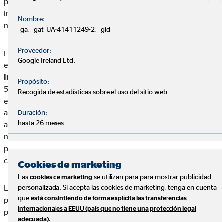
proyectos de investigación oncológica y desarrollo de terapias
innovadoras, con el objetivo de acelerar nuevos tratamientos y
Nombre:
mejorar la esperanza y calidad de vida de los pacientes.
_ga, _gat_UA-41411249-2, _gid
Proveedor:
Las donaciones también respaldan proyectos sociales y
Google Ireland Ltd.
educativos fuera de nuestras fronteras. La
Asociación
Indakana
destinará íntegramente la aportación a financiar el
Propósito:
50% de la beca anual de Joliset Papa Panduro, estudiante de
Recogida de estadísticas sobre el uso del sitio web
enfermería procedente de una comunidad nativa de la selva
amazónica peruana que cursa sus estudios en Iquitos. Gracias
Duración:
hasta 26 meses
a este apoyo, Joliset podrá cubrir gastos esenciales como
matrícula, transporte, material y alojamiento, lo que le
permitirá finalizar este año su formación y comenzar a ejercer
como enfermera.
Cookies de marketing
Las
se utilizan para para mostrar publicidad
cookies de marketing
personalizada. Si acepta las cookies de marketing, tenga en cuenta
La
Fundación Márgenes
continuará desarrollando sus
que
está consintiendo de forma explícita las transferencias
programas de intervención social y acompañamiento a
internacionales a EEUU (país que no tiene una protección legal
personas en situación de vulnerabilidad.
adecuada).