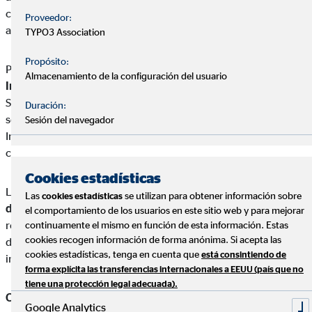
como impulsando proyectos de investigación y
Proveedor:
acompañamiento psicosocial.
TYPO3 Association
Propósito:
Por su parte, la
Federación Española de Familias de Cáncer
Almacenamiento de la configuración del usuario
Infantil (FEFCI)
destinará la donación al “Encuentro de
Supervivientes” que celebra anualmente en el mes de
Duración:
septiembre, dentro del Mes de Sensibilización del Cáncer
Sesión del navegador
Infantil, con el objetivo de mejorar la calidad de vida del
colectivo y seguir generando espacios de apoyo y visibilidad.
Cookies estadísticas
La
Fundació Privada per a la Recerca i la Docència Sant Joan
Las
se utilizan para obtener información sobre
cookies estadísticas
de Déu, a través del Pediatric Cancer Center Barcelona
,
el comportamiento de los usuarios en este sitio web y para mejorar
reforzará sus proyectos de investigación en cáncer infantil,
continuamente el mismo en función de esta información. Estas
cookies recogen información de forma anónima. Si acepta las
desarrollados desde uno de los centros de referencia
cookies estadísticas, tenga en cuenta que
está consintiendo de
internacional en este ámbito.
forma explícita las transferencias internacionales a EEUU (país que no
tiene una protección legal adecuada).
Cris Contra el Cáncer
destinará la aportación recibida a sus
Google Analytics