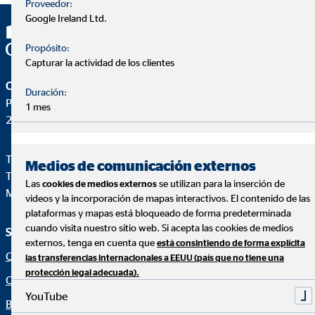
Proveedor:
Google Ireland Ltd.
Propósito:
Capturar la actividad de los clientes
OVB Allfinanz España S.A.
Duración:
Pza. Manuel Gómez Moreno, 2 8ªA
1 mes
28020 Madrid
Teléfono:
+34914471028
Medios de comunicación externos
Telefax: +34 91 44710-29
Las
se utilizan para la inserción de
cookies de medios externos
Mail:
ovb@central.ovb.es
videos y la incorporación de mapas interactivos. El contenido de las
plataformas y mapas está bloqueado de forma predeterminada
cuando visita nuestro sitio web. Si acepta las cookies de medios
Servicio e información
Aviso legal
externos, tenga en cuenta que
está consintiendo de forma explícita
Quiénes Somos
Aviso legal
las transferencias internacionales a EEUU (país que no tiene una
protección legal adecuada).
Consultoría financiera
Política de cookies
YouTube
Blog
Canal ético