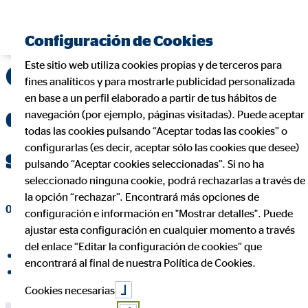
Encontrar consultor financiero
Configuración de Cookies
Este sitio web utiliza cookies propias y de terceros para
OVB España realiza
fines analíticos y para mostrarle publicidad personalizada
en base a un perfil elaborado a partir de tus hábitos de
donaciones a 8 ONG en
navegación (por ejemplo, páginas visitadas). Puede aceptar
todas las cookies pulsando “Aceptar todas las cookies” o
configurarlas (es decir, aceptar sólo las cookies que desee)
su convención anual
pulsando “Aceptar cookies seleccionadas”. Si no ha
seleccionado ninguna cookie, podrá rechazarlas a través de
la opción “rechazar”. Encontrará más opciones de
02 de marzo de 2026
|
OVB Allfinanz España S.A.
configuración e información en "Mostrar detalles". Puede
ajustar esta configuración en cualquier momento a través
del enlace “Editar la configuración de cookies” que
compartir en Facebook
encontrará al final de nuestra Política de Cookies.
compartir en LinkedIn
Cookies necesarias