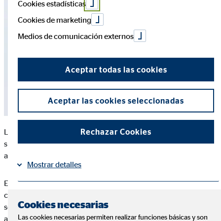
Cookies estadísticas
Cookies de marketing
Medios de comunicación externos
Aceptar todas las cookies
Aceptar las cookies seleccionadas
Rechazar Cookies
Los profesionales premiados durante su encuentro anual han
sido quienes han elegido la entidad a la que destinar la
aportación que acompaña a su reconocimiento.
Mostrar detalles
En esta edición, ocho organizaciones han recibido apoyo para
continuar desarrollando su labor en ámbitos especialmente
Información
Política de Cookies
|
Cookies necesarias
sensibles como la investigación contra el cáncer, el
Las cookies necesarias permiten realizar funciones básicas y son
acompañamiento a familias afectadas, la cooperación