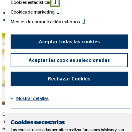
Cookies estadísticas
Cookies de marketing
compartir en Facebook
compartir en LinkedIn
Medios de comunicación externos
Aceptar todas las cookies
Aceptar las cookies seleccionadas
Rechazar Cookies
Mostrar detalles
Colonia, el 12 de agosto 2020. Después del dinamismo que
Información
Política de Cookies
|
marcó la evolución del negocio en el primer trimestre del año,
Cookies necesarias
en el segundo trimestre 2020 el grupo de asesoramiento
Las cookies necesarias permiten realizar funciones básicas y son