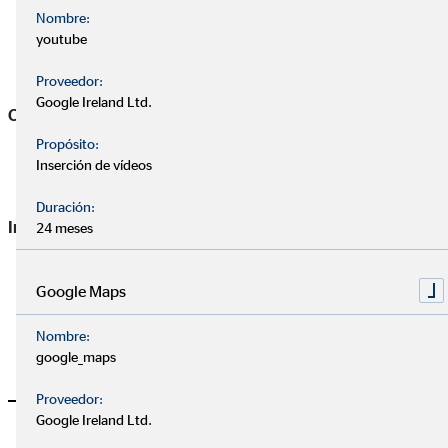
Nombre:
youtube
Proveedor:
Google Ireland Ltd.
Cifras clave del Grupo OVB en el primer trimestre 2020
Propósito:
Inserción de vídeos
Duración:
Indicadores operativos
24 meses
Google Maps
Nombre:
1.1. –
1.1. –
google_maps
Unidad
30.6.2019
30.6
Proveedor:
Google Ireland Ltd.
Clientes