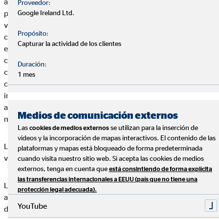
ámbitos como la protección personal y de ingresos, la
Proveedor:
Google Ireland Ltd.
protección de bienes materiales y activos, la previsión para la
vejez, y la creación y protección del patrimonio y su
Propósito:
crecimiento. Actualmente, OVB está presente en 15 países
Capturar la actividad de los clientes
europeos. 5.072 consultores financieros empleados a tiempo
completo atienden a aproximadamente 3,9 millones de
Duración:
clientes. En 2019, la empresa OVB Holding AG generó, junto
1 mes
con sus sociedades filiales, ingresos por mediación por
importe de 257,8 millones de euros, así como un beneficio
antes de intereses e impuestos EBIT por importe de 14,1
Medios de comunicación externos
millones de euros. euros.
Las
se utilizan para la inserción de
cookies de medios externos
videos y la incorporación de mapas interactivos. El contenido de las
La OVB Holding AG cotiza desde julio 2006 en la bolsa de
plataformas y mapas está bloqueado de forma predeterminada
valores de Fráncfort (Prime Standard, ISIN DE0006286560).
cuando visita nuestro sitio web. Si acepta las cookies de medios
externos, tenga en cuenta que
está consintiendo de forma explícita
las transferencias internacionales a EEUU (país que no tiene una
La presentación de los resultados del primer semestre 2020,
protección legal adecuada).
así como el informe provisional, están disponibles para su
YouTube
descarga en la sección “Investor Relations” en www.ovb.eu.