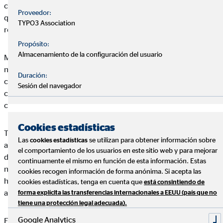
continuado de la cartera de clientes demuestra que el servicio
Proveedor:
que OVB presta a las personas continúa siendo de gran
TYPO3 Association
relevancia.
Propósito:
Almacenamiento de la configuración del usuario
Mario Freis, CEO de la OVB Holding AG: »La rapidez con la que
nuestros consultores financieros han logrado adaptarse a los
Duración:
cambios en las condiciones marco siendo muy activos en el
Sesión del navegador
cumplimiento de sus responsabilidades con nuestros clientes,
constituye un gran éxito para nosotros.«
Cookies estadísticas
Thomas Hücker, COO de la OVB Holding AG, añade: »Hemos
Las
se utilizan para obtener información sobre
cookies estadísticas
aprovechado el cambio en las condiciones marco para acelerar
el comportamiento de los usuarios en este sitio web y para mejorar
decisivamente la transformación digital. A nivel europeo
continuamente el mismo en función de esta información. Estas
nuestros consultores financieros aprovechan intensamente las
cookies recogen información de forma anónima. Si acepta las
herramientas en línea puestas a su disposición para facilitar el
cookies estadísticas, tenga en cuenta que
está consintiendo de
asesoramiento.«
forma explícita las transferencias internacionales a EEUU (país que no
tiene una protección legal adecuada).
Google Analytics
En el primer semestre 2020, el Grupo OVB generó un beneficio