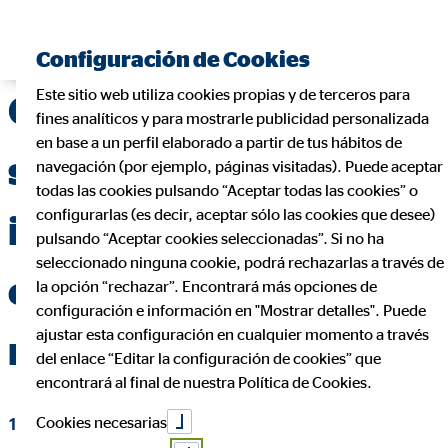
Encontrar consultor financiero
Configuración de Cookies
Este sitio web utiliza cookies propias y de terceros para
OVB cierra el primer
fines analíticos y para mostrarle publicidad personalizada
en base a un perfil elaborado a partir de tus hábitos de
semestre 2020 con un
navegación (por ejemplo, páginas visitadas). Puede aceptar
todas las cookies pulsando “Aceptar todas las cookies” o
configurarlas (es decir, aceptar sólo las cookies que desee)
incremento notable
pulsando “Aceptar cookies seleccionadas”. Si no ha
seleccionado ninguna cookie, podrá rechazarlas a través de
en producción y
la opción “rechazar”. Encontrará más opciones de
configuración e información en "Mostrar detalles". Puede
ajustar esta configuración en cualquier momento a través
resultado
del enlace “Editar la configuración de cookies” que
encontrará al final de nuestra Política de Cookies.
Cookies necesarias
12 de agosto de 2020
|
OVB Allfinanz España S.A.