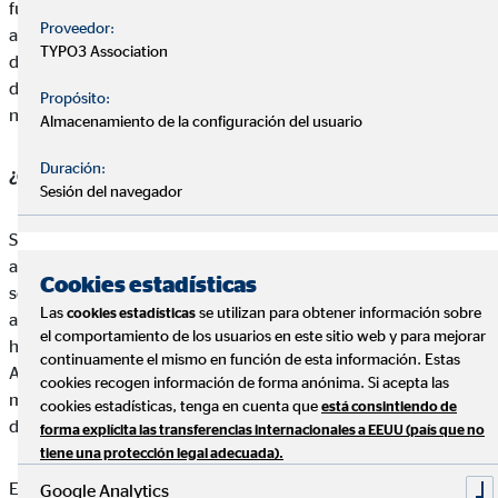
función de la tasación tendremos la base imponible para
Proveedor:
aplicar el impuesto. Pero en ocasiones los herederos han
TYPO3 Association
denunciado que la tasación ha sido muy superior al precio real
del bien, generando una cuantía que quien recibe la herencia
Propósito:
no puede pagar.
Almacenamiento de la configuración del usuario
Duración:
¿Qué pasa con quienes no tienen herederos?
Sesión del navegador
Si se da la situación en la que no haya un testamento legalizado
ante notario, la ley dictamina que la línea de sucesión directa
Cookies estadísticas
son los hijos y descendientes, siguiendo con los padres y
Las
se utilizan para obtener información sobre
cookies estadísticas
ascendientes, y por último, el Estado. En este último caso, la
el comportamiento de los usuarios en este sitio web y para mejorar
herencia se divide en tres tercios: uno va a parar a la Caja de
continuamente el mismo en función de esta información. Estas
Amortización de la Deuda Pública, otro a las instituciones
cookies recogen información de forma anónima. Si acepta las
municipales del domicilio del difunto, y la última a organismos
cookies estadísticas, tenga en cuenta que
está consintiendo de
de la provincia.
forma explícita las transferencias internacionales a EEUU (país que no
tiene una protección legal adecuada).
En cualquier caso, tanto si vas a recibir una herencia como si
Google Analytics