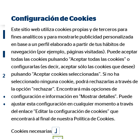
Encontrar consultor financiero
Configuración de Cookies
Este sitio web utiliza cookies propias y de terceros para
El dolor de cabeza de
fines analíticos y para mostrarle publicidad personalizada
en base a un perfil elaborado a partir de tus hábitos de
recibir una herencia
navegación (por ejemplo, páginas visitadas). Puede aceptar
todas las cookies pulsando “Aceptar todas las cookies” o
configurarlas (es decir, aceptar sólo las cookies que desee)
pulsando “Aceptar cookies seleccionadas”. Si no ha
21 de febrero de 2019
|
seleccionado ninguna cookie, podrá rechazarlas a través de
la opción “rechazar”. Encontrará más opciones de
configuración e información en "Mostrar detalles". Puede
compartir en Facebook
ajustar esta configuración en cualquier momento a través
compartir en LinkedIn
del enlace “Editar la configuración de cookies” que
encontrará al final de nuestra Política de Cookies.
Cookies necesarias