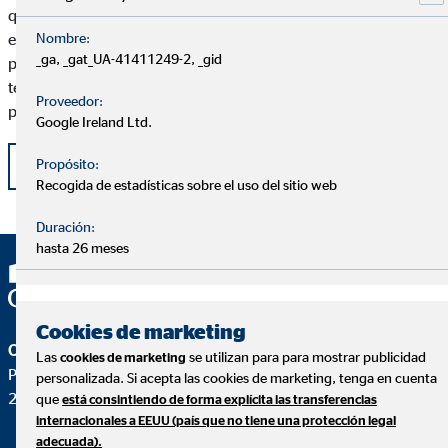
quieres hacer una donación, te recomendamos que te pongas
Nombre:
en las manos de un experto para que te informes previamente y
_ga, _gat_UA-41411249-2, _gid
puedas estudiar qué opción es más conveniente, y que también
te asesoren sobre cómo gestionar el nuevo patrimonio recibido
Proveedor:
para sacarle la máxima rentabilidad.
Google Ireland Ltd.
Propósito:
Volver
Recogida de estadísticas sobre el uso del sitio web
Duración:
hasta 26 meses
Cookies de marketing
OVB Allfinanz España S.A.
Las
se utilizan para para mostrar publicidad
cookies de marketing
Pza. Manuel Gómez Moreno, 2 8ªA
personalizada. Si acepta las cookies de marketing, tenga en cuenta
28020 Madrid
que
está consintiendo de forma explícita las transferencias
internacionales a EEUU (país que no tiene una protección legal
adecuada).