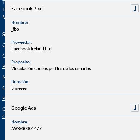
Teléfono:
+34914471028
Facebook Pixel
Telefax: +34 91 44710-29
Mail:
ovb@central.ovb.es
Nombre:
_fbp
Servicio e información
Aviso legal
Proveedor:
Quiénes Somos
Aviso legal
Facebook Ireland Ltd.
Consultoría financiera
Política de cookies
Propósito:
Blog
Canal ético
Vinculación con los perfiles de los usuarios
Noticias
Netiqueta
Duración:
Calculadora financiera
Declaración de accesibilidad
3 meses
Protección de datos
Configuración de cookies
Google Ads
Organization: "Datos sobre
OVB"
Nombre:
AW-960001477