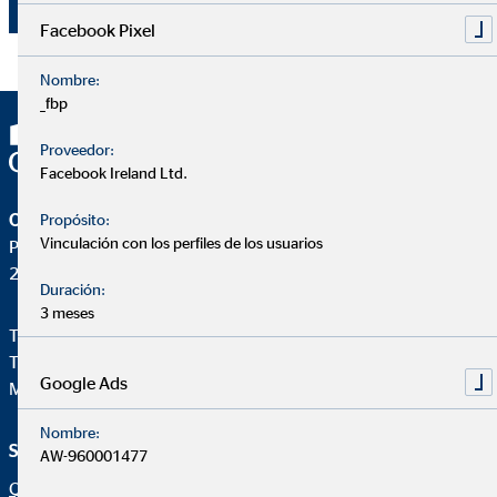
Enviar
Facebook Pixel
Nombre:
_fbp
Proveedor:
Facebook Ireland Ltd.
OVB Allfinanz España S.A.
Propósito:
Vinculación con los perfiles de los usuarios
Pza. Manuel Gómez Moreno, 2 8ªA
28020 Madrid
Duración:
3 meses
Teléfono:
+34914471028
Telefax: +34 91 44710-29
Google Ads
Mail:
ovb@central.ovb.es
Nombre:
Servicio e información
Aviso legal
AW-960001477
Quiénes Somos
Aviso legal