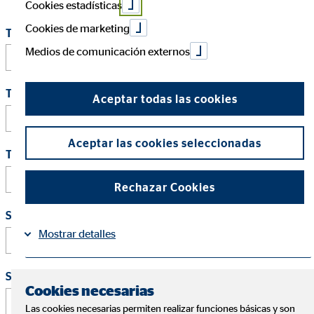
Cookies estadísticas
Cookies de marketing
Tu nombre
*
Medios de comunicación externos
Tu apellido
*
Aceptar todas las cookies
Aceptar las cookies seleccionadas
Tu email
*
Rechazar Cookies
Su posible fecha de incorporación
*
Mostrar detalles
Sus salario deseado (en euros por año)
*
Información
Política de Cookies
|
Cookies necesarias
Las cookies necesarias permiten realizar funciones básicas y son