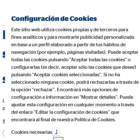
Encontrar consultor financiero
Configuración de Cookies
Este sitio web utiliza cookies propias y de terceros para
Formulario de
fines analíticos y para mostrarle publicidad personalizada
en base a un perfil elaborado a partir de tus hábitos de
solicitud interno
navegación (por ejemplo, páginas visitadas). Puede aceptar
todas las cookies pulsando “Aceptar todas las cookies” o
configurarlas (es decir, aceptar sólo las cookies que desee)
pulsando “Aceptar cookies seleccionadas”. Si no ha
Solicitar ahora
seleccionado ninguna cookie, podrá rechazarlas a través de
la opción “rechazar”. Encontrará más opciones de
configuración e información en "Mostrar detalles". Puede
Los campos marcados con * deben ser rellenados para que
ajustar esta configuración en cualquier momento a través
podamos procesar tu solicitud.
del enlace “Editar la configuración de cookies” que
encontrará al final de nuestra Política de Cookies.
Título
Cookies necesarias
Don
Doña
Otro