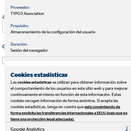
personas, caso de no ser seleccionado.
Proveedor:
TYPO3 Association
¿Cómo nos has conocido?
Propósito:
Almacenamiento de la configuración del usuario
Duración:
Comunicaciones
*
Sesión del navegador
Declaro haber leído y entendido la Información básica
sobre protección de datos.
Le informamos que, de conformidad con la normativa
Cookies estadísticas
sobre protección de datos, sus datos serán objeto de
Las
se utilizan para obtener información sobre
cookies estadísticas
tratamiento por OVB como Responsable del mismo con
el comportamiento de los usuarios en este sitio web y para mejorar
la finalidad de gestionar los procesos de selección
continuamente el mismo en función de esta información. Estas
presentes y futuros de la compañía.
cookies recogen información de forma anónima. Si acepta las
cookies estadísticas, tenga en cuenta que
está consintiendo de
forma explícita las transferencias internacionales a EEUU (país que no
Trataremos sus datos en base al consentimiento del
tiene una protección legal adecuada).
artículo 6.1 a) del RGPD, y en base a la aplicación de
Google Analytics
medidas contractuales del artículo 6.1 b) del RGPD, tras