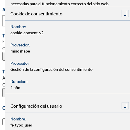
necesarias para el funcionamiento correcto del sitio web.
Aplicar a
Cookie de consentimiento
Nombre:
cookie_consent_v2
Tu Curriculum Vitae
Formatos permitidos: PDF, Word, ZIP, OpenOffice,
Proveedor:
OpenDocument, JPG, PNG, BMP | Máximo 20 MB
mindshape
Propósito:
Gestión de la configuración del consentimiento
Tu Carta de presentación
Allowed formats: PDF, Word, ZIP, OpenOffice,
Duración:
OpenDocument, JPG, PNG, BMP | Maximum 20 MB
1 año
Configuración del usuario
Conservación de datos
Nombre:
Acepto que mi CV sea conservado durante el plazo
fe_typo_user
máximo de 1 año para futuros procesos de selección de