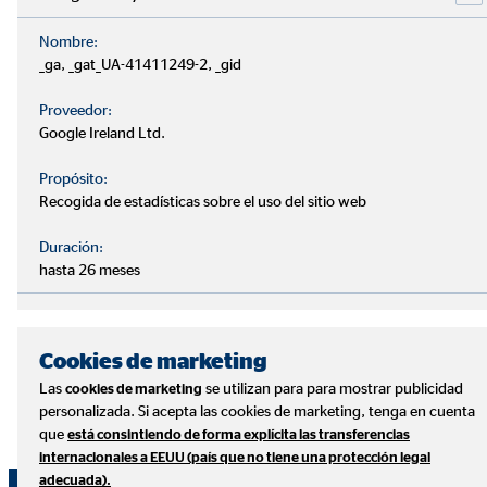
finalizar el proceso de selección de personal.
Nombre:
_ga, _gat_UA-41411249-2, _gid
Por otro lado, queremos comunicarle que no
Proveedor:
cederemos sus datos a terceros, salvo autorización
Google Ireland Ltd.
expresa u obligación legal. Tampoco están previstas
transferencias internacionales a terceros países.
Propósito:
Recogida de estadísticas sobre el uso del sitio web
Podrá ejercer sus derechos de acceso, rectificación,
Duración:
supresión, oposición, limitación al tratamiento,
hasta 26 meses
portabilidad, y a no ser objeto de decisiones
individualizadas automatizadas, cuando procedan,
comunicándolo por escrito ante esta misma entidad a
Pza. Manuel Gómez Moreno, 2 8ªA, 28020 Madrid o al
Cookies de marketing
correo electrónico
dpo@central.ovb.es
. A continuación
Las
se utilizan para para mostrar publicidad
cookies de marketing
puede consultar información adicional y detallada sobre
personalizada. Si acepta las cookies de marketing, tenga en cuenta
nuestra
Política de Privacidad
.
que
está consintiendo de forma explícita las transferencias
internacionales a EEUU (país que no tiene una protección legal
adecuada).