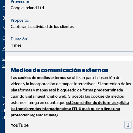
Proveedor:
Consultoría financiera
Política de cookies
Google Ireland Ltd.
Blog
Canal ético
Propósito:
Capturar la actividad de los clientes
Noticias
Netiqueta
Calculadora financiera
Declaración de accesibilidad
Duración:
1 mes
Protección de datos
Configuración de cookies
Organization: "Datos sobre
OVB"
Medios de comunicación externos
Las
se utilizan para la inserción de
cookies de medios externos
videos y la incorporación de mapas interactivos. El contenido de las
plataformas y mapas está bloqueado de forma predeterminada
OVB Allfinanz España, S.A. es una agencia de seguros
cuando visita nuestro sitio web. Si acepta las cookies de medios
externos, tenga en cuenta que
está consintiendo de forma explícita
vinculada inscrita en el Registro administrativo de
las transferencias internacionales a EEUU (país que no tiene una
distribuidores de seguros y reaseguros de la Dirección General
protección legal adecuada).
de Seguros y Fondos de Pensiones con la clave AJ0230.
YouTube