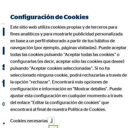
Encontrar consultor financiero
Configuración de Cookies
Este sitio web utiliza cookies propias y de terceros para
Rentabilidad plan de
fines analíticos y para mostrarle publicidad personalizada
en base a un perfil elaborado a partir de tus hábitos de
pensiones: cómo
navegación (por ejemplo, páginas visitadas). Puede aceptar
todas las cookies pulsando “Aceptar todas las cookies” o
configurarlas (es decir, aceptar sólo las cookies que desee)
saber si tu ahorro
pulsando “Aceptar cookies seleccionadas”. Si no ha
seleccionado ninguna cookie, podrá rechazarlas a través de
trabaja bien por ti
la opción “rechazar”. Encontrará más opciones de
configuración e información en "Mostrar detalles". Puede
ajustar esta configuración en cualquier momento a través
del enlace “Editar la configuración de cookies” que
01 de julio de 2025
|
OVB Allfinanz España S.A.
encontrará al final de nuestra Política de Cookies.
Cookies necesarias
compartir en Facebook