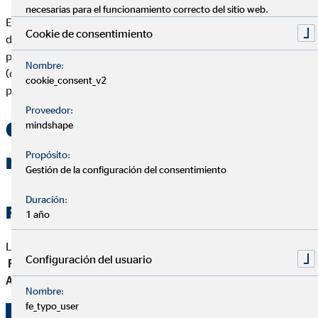
necesarias para el funcionamiento correcto del sitio web.
En España, según datos de Inverco (Asociación de Instituciones
Cookie de consentimiento
de Inversión Colectiva), la rentabilidad media anual de los
planes de pensiones en los últimos 10 años ha sido del
2,5%
Nombre:
(datos 2023). Sin embargo, este dato varía según el tipo de
cookie_consent_v2
plan y el perfil de inversión elegido.
Proveedor:
Cómo se calcula la
mindshape
Propósito:
rentabilidad
Gestión de la configuración del consentimiento
Duración:
Fórmula de rentabilidad
1 año
La fórmula básica es:
Configuración del usuario
Rentabilidad (%) = [(Valor final - Aportaciones) /
Aportaciones] x 100
Nombre:
fe_typo_user