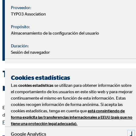
Ejemplo práctico
Proveedor:
TYPO3 Association
Si aportaste 10.000 € y tu plan ahora vale 11.000 €, la
Propósito:
rentabilidad ha sido del 10%.
Almacenamiento de la configuración del usuario
Duración:
Este cálculo se puede hacer en diferentes plazos: anual,
Sesión del navegador
acumulada, ajustada por inflación, etc.
Tipos de planes y su
Cookies estadísticas
rentabilidad media
Las
se utilizan para obtener información sobre
cookies estadísticas
el comportamiento de los usuarios en este sitio web y para mejorar
continuamente el mismo en función de esta información. Estas
cookies recogen información de forma anónima. Si acepta las
Estas son las rentabilidades de 2024 de los diferentes planes
cookies estadísticas, tenga en cuenta que
está consintiendo de
de pensiones según datos de la
Dirección General de Seguros y
forma explícita las transferencias internacionales a EEUU (país que no
Fondos de Pensiones
.
tiene una protección legal adecuada).
Google Analytics