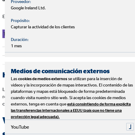
Proveedor:
Google Ireland Ltd.
Estas son las comisiones según la DGSFP
Propósito:
Capturar la actividad de los clientes
Tipo de fondo de pensiones
Comisión de gestión 
Duración:
De renta fija
0,85 % a
1 mes
De renta fija mixta
1,30 
Resto
1,50 
Medios de comunicación externos
Horizonte temporal
Las
se utilizan para la inserción de
cookies de medios externos
videos y la incorporación de mapas interactivos. El contenido de las
Los planes son productos de inversión a largo plazo. La
plataformas y mapas está bloqueado de forma predeterminada
rentabilidad mejora con el tiempo gracias al interés
cuando visita nuestro sitio web. Si acepta las cookies de medios
compuesto.
externos, tenga en cuenta que
está consintiendo de forma explícita
las transferencias internacionales a EEUU (país que no tiene una
protección legal adecuada).
Ventajas fiscales que también
YouTube
suman a la rentabilidad neta