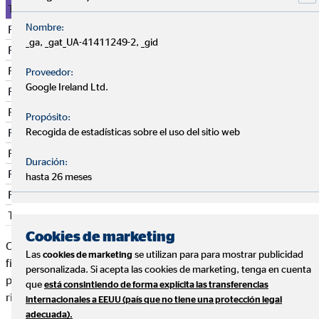
Tipo de inversión
Nombre:
Renta Fija Euro
_ga, _gat_UA-41411249-2, _gid
Renta Fija Euro a corto plazo
Renta Fija Internacional
Proveedor:
Google Ireland Ltd.
Renta Fija Mixta Euro
Renta Fija Mixta Internacional
Propósito:
Recogida de estadísticas sobre el uso del sitio web
Renta Variable Euro
Renta Variable Internacional
Duración:
Renta Variable Mixta Euro
hasta 26 meses
Renta Variable Mixta Internacional
Total planes
Cookies de marketing
Como puedes ver hay una diferencia entre los planes de renta
Las
se utilizan para para mostrar publicidad
cookies de marketing
fija y los planes de renta variable, siendo los últimos
personalizada. Si acepta las cookies de marketing, tenga en cuenta
potencialmente más rentables pero también con mucho más
que
está consintiendo de forma explícita las transferencias
riesgo.
internacionales a EEUU (país que no tiene una protección legal
adecuada).