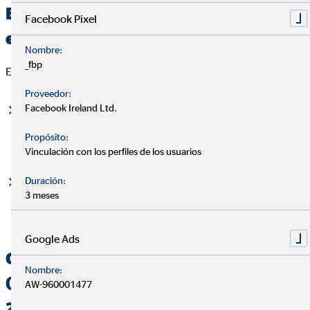
Edad legal de jubilación (sube el
Facebook Pixel
escalón de 2026)
Nombre:
_fbp
En 2026:
Proveedor:
Facebook Ireland Ltd.
65 años
si has cotizado
38 años y 3 meses o más
.
Propósito:
Vinculación con los perfiles de los usuarios
Duración:
66 años y 10 meses
si has cotizado menos.
3 meses
Google Ads
Cambio importante en el cálculo
Nombre:
(para nuevas jubilaciones desde
AW-960001477
2026)