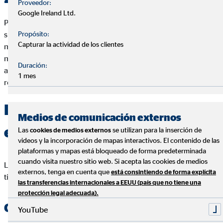
Proveedor:
Google Ireland Ltd.
Para quienes se jubilan
desde el 1 de enero de 2026
, entra un
Propósito:
sistema que permite calcular la base reguladora usando el
Capturar la actividad de los clientes
método tradicional o uno alternativo que considera un periodo
más amplio y
descarta los meses menos favorables
,
Duración:
aplicándose el resultado
más beneficioso
según el diseño de la
1 mes
reforma.
Pensión mínima de jubilación
Medios de comunicación externos
en 2026: cuantías oficiales
Las
se utilizan para la inserción de
cookies de medios externos
videos y la incorporación de mapas interactivos. El contenido de las
plataformas y mapas está bloqueado de forma predeterminada
cuando visita nuestro sitio web. Si acepta las cookies de medios
Las pensiones mínimas dependen de tu
edad
y de si
externos, tenga en cuenta que
está consintiendo de forma explícita
tienes
cónyuge a cargo
,
cónyuge no a cargo
o
sin cónyuge
.
las transferencias internacionales a EEUU (país que no tiene una
protección legal adecuada).
Con 65 años o más (jubilación)
YouTube