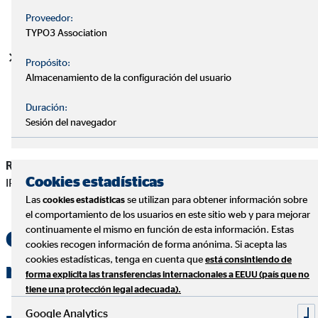
Proveedor:
TYPO3 Association
Pensión mínima 2026 (jubilación, 65+):
desde
888,70
Propósito:
€
/mes hasta
1.256,60 €
/mes (en 14 pagas), según tu
Almacenamiento de la configuración del usuario
situación familiar.
Duración:
Sesión del navegador
Revalorización general 2026:
+
2,7%
(con la fórmula ligada al
Cookies estadísticas
IPC medio).
Las
se utilizan para obtener información sobre
cookies estadísticas
el comportamiento de los usuarios en este sitio web y para mejorar
continuamente el mismo en función de esta información. Estas
Qué ha cambiado en 2026
cookies recogen información de forma anónima. Si acepta las
cookies estadísticas, tenga en cuenta que
está consintiendo de
respecto a 2025
forma explícita las transferencias internacionales a EEUU (país que no
tiene una protección legal adecuada).
Google Analytics