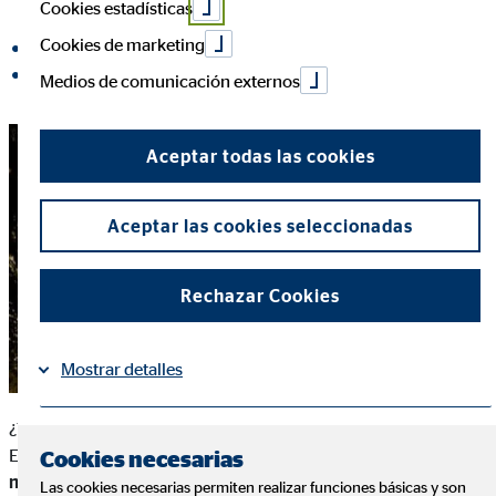
Cookies estadísticas
Cookies de marketing
compartir en Facebook
compartir en LinkedIn
Medios de comunicación externos
Aceptar todas las cookies
Aceptar las cookies seleccionadas
Rechazar Cookies
Mostrar detalles
¿Te preocupa no saber cuánto vas a cobrar cuando te jubiles?
Información
Política de Cookies
|
En España hay
9,4 millones de pensionistas
y se abonan
10,4
Cookies necesarias
millones de pensiones
. La
pensión media de jubilación
se
Las cookies necesarias permiten realizar funciones básicas y son