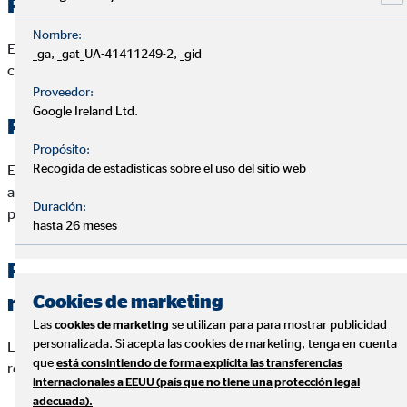
Revalorización del 1 de enero
Nombre:
En 2026, las pensiones contributivas se revalorizan con
_ga, _gat_UA-41411249-2, _gid
carácter general un
2,7%
.
Proveedor:
Google Ireland Ltd.
Pensión máxima (sube el tope)
Propósito:
Recogida de estadísticas sobre el uso del sitio web
El límite máximo pasa a
3.359,60 €
al mes (47.034,40 € al
año), frente al tope de 2025. Este tope está fijado en la norma
Duración:
publicada en el BOE para 2026.
hasta 26 meses
Pensiones mínimas (suben más que la
Cookies de marketing
media)
Las
se utilizan para para mostrar publicidad
cookies de marketing
personalizada. Si acepta las cookies de marketing, tenga en cuenta
Las cuantías mínimas de 2026 se actualizan y quedan
que
está consintiendo de forma explícita las transferencias
recogidas en el anexo de revalorización.
internacionales a EEUU (país que no tiene una protección legal
adecuada).