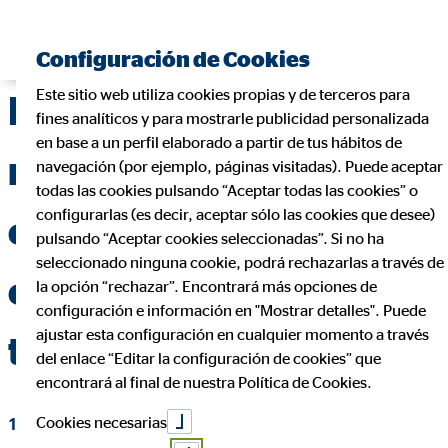
Encontrar consultor financiero
Configuración de Cookies
Este sitio web utiliza cookies propias y de terceros para
Pensión mínima y
fines analíticos y para mostrarle publicidad personalizada
en base a un perfil elaborado a partir de tus hábitos de
máxima en 2026:
navegación (por ejemplo, páginas visitadas). Puede aceptar
todas las cookies pulsando “Aceptar todas las cookies” o
configurarlas (es decir, aceptar sólo las cookies que desee)
cuánto cobrarás y
pulsando “Aceptar cookies seleccionadas”. Si no ha
seleccionado ninguna cookie, podrá rechazarlas a través de
cómo complementar
la opción “rechazar”. Encontrará más opciones de
configuración e información en "Mostrar detalles". Puede
ajustar esta configuración en cualquier momento a través
tu jubilación con OVB
del enlace “Editar la configuración de cookies” que
encontrará al final de nuestra Política de Cookies.
Cookies necesarias
18 de enero de 2026
|
OVB Allfinanz España S.A.