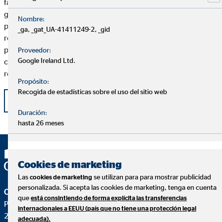
facilitará la comunicación y consultas. Y “la ampliación de su
gama de productos en planes de pensiones”, su portfolio de
Nombre:
planes de pensiones pasa de 7 a 14, tomando una posición
_ga, _gat_UA-41411249-2, _gid
relevante respecto a la competencia y aumentando la gama de
productos de renta variable para satisfacer las necesidades de
Proveedor:
Google Ireland Ltd.
cualquier cliente, los Planes de Ciclo Vida y la inversión en
renta fija a corto plazo.
Propósito:
Recogida de estadísticas sobre el uso del sitio web
Volver
Duración:
hasta 26 meses
Cookies de marketing
Las
se utilizan para para mostrar publicidad
cookies de marketing
personalizada. Si acepta las cookies de marketing, tenga en cuenta
OVB Allfinanz España S.A.
que
está consintiendo de forma explícita las transferencias
Pza. Manuel Gómez Moreno, 2 8ªA
internacionales a EEUU (país que no tiene una protección legal
28020 Madrid
adecuada).