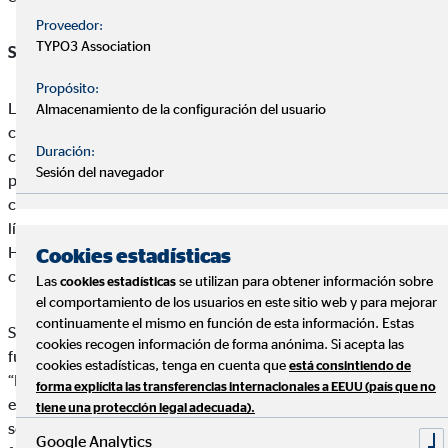
Proveedor:
TYPO3 Association
Santalucía Vida y Pensiones con Juan Hernández
Propósito:
La relación de OVB y Santalucía comenzó en 2011 y destaca
Almacenamiento de la configuración del usuario
como uno de los principales valores que ofrece a los
Duración:
consultores de OVB: “la solvencia y fortaleza financiera de
Sesión del navegador
pertenecer a un gran grupo”. Con más de 7,7 millones de
clientes y más de 5,5 millones de pólizas se posicionan como
líderes en Seguros de Decesos; en 4ª posición en Seguros de
Hogar; 5ª posición en ranking Vida en primas y 9º puesto
Cookies estadísticas
como grupo asegurador español.
Las
se utilizan para obtener información sobre
cookies estadísticas
el comportamiento de los usuarios en este sitio web y para mejorar
continuamente el mismo en función de esta información. Estas
Santalucía destaca durante su intervención dos aspectos
cookies recogen información de forma anónima. Si acepta las
fundamentales que son la gran puesta en valor de la compañía:
cookies estadísticas, tenga en cuenta que
está consintiendo de
“El soporte en territorio para OVB”, los ejecutivos comerciales
forma explícita las transferencias internacionales a EEUU (país que no
estarán repartidos por todo el territorio nacional para dar un
tiene una protección legal adecuada).
soporte óptimo a las 67 oficinas de OVB en España que
Google Analytics