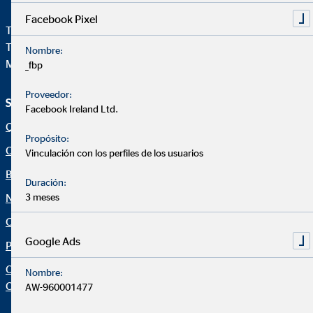
Facebook Pixel
Teléfono:
+34914471028
Telefax: +34 91 44710-29
Nombre:
Mail:
ovb@central.ovb.es
_fbp
Proveedor:
Servicio e información
Aviso legal
Facebook Ireland Ltd.
Quiénes Somos
Aviso legal
Propósito:
Consultoría financiera
Política de cookies
Vinculación con los perfiles de los usuarios
Blog
Canal ético
Duración:
Noticias
3 meses
Netiqueta
Calculadora financiera
Declaración de accesibilidad
Google Ads
Protección de datos
Configuración de cookies
Organization: "Datos sobre
Nombre:
OVB"
AW-960001477