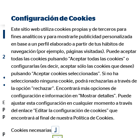
Encontrar consultor financiero
Configuración de Cookies
Este sitio web utiliza cookies propias y de terceros para
Partner Day febrero
fines analíticos y para mostrarle publicidad personalizada
en base a un perfil elaborado a partir de tus hábitos de
navegación (por ejemplo, páginas visitadas). Puede aceptar
23 de febrero de 2021
|
OVB Allfinanz España S.A.
todas las cookies pulsando “Aceptar todas las cookies” o
configurarlas (es decir, aceptar sólo las cookies que desee)
pulsando “Aceptar cookies seleccionadas”. Si no ha
compartir en Facebook
seleccionado ninguna cookie, podrá rechazarlas a través de
compartir en LinkedIn
la opción “rechazar”. Encontrará más opciones de
configuración e información en "Mostrar detalles". Puede
En el mes de febrero se ha contado con la participación de
ajustar esta configuración en cualquier momento a través
Previsión Mallorquina, Zurich, y Santalucía Vida y
del enlace “Editar la configuración de cookies” que
Pensiones.
encontrará al final de nuestra Política de Cookies.
Cookies necesarias
Previsión Mallorquina con Miguel Ángel Blanca, director