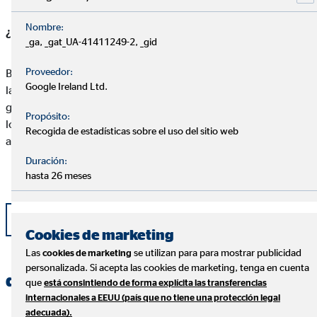
Nombre:
¿Por qué recomendarías trabajar en OVB?
_ga, _gat_UA-41411249-2, _gid
Proveedor:
Básicamente porque trabajar en una empresa como OVB te da
Google Ireland Ltd.
la oportunidad de poder emprender un proyecto profesional a
gran escala, y además, sin las trabas económicas, formativas y
Propósito:
logísticas, que normalmente conlleva el inicio de una nueva
Recogida de estadísticas sobre el uso del sitio web
actividad empresarial.
Duración:
hasta 26 meses
Volver
Cookies de marketing
Las
se utilizan para para mostrar publicidad
cookies de marketing
personalizada. Si acepta las cookies de marketing, tenga en cuenta
documentos adicionales
que
está consintiendo de forma explícita las transferencias
internacionales a EEUU (país que no tiene una protección legal
adecuada).