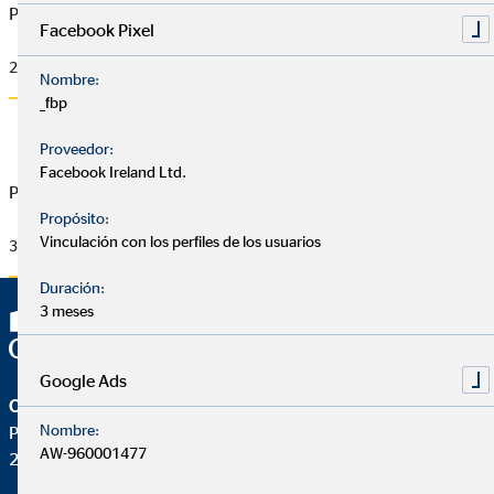
POST_27ABRIL_B__2_.jpg
Facebook Pixel
238 KB
Nombre:
_fbp
Proveedor:
Facebook Ireland Ltd.
POST_27ABRIL_B__3_.jpg
Propósito:
Vinculación con los perfiles de los usuarios
397 KB
Duración:
3 meses
Google Ads
OVB Allfinanz España S.A.
Nombre:
Pza. Manuel Gómez Moreno, 2 8ªA
AW-960001477
28020 Madrid