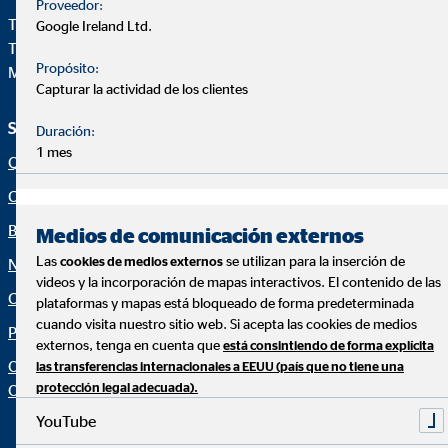
Proveedor:
Teléfono:
+34914471028
Google Ireland Ltd.
Telefax: +34 91 44710-29
Propósito:
Mail:
ovb@central.ovb.es
Capturar la actividad de los clientes
Servicio e información
Aviso legal
Duración:
1 mes
Quiénes Somos
Aviso legal
Consultoría financiera
Política de cookies
Blog
Canal ético
Medios de comunicación externos
Las
se utilizan para la inserción de
cookies de medios externos
Noticias
Netiqueta
videos y la incorporación de mapas interactivos. El contenido de las
Calculadora financiera
Declaración de accesibilidad
plataformas y mapas está bloqueado de forma predeterminada
cuando visita nuestro sitio web. Si acepta las cookies de medios
Protección de datos
Configuración de cookies
externos, tenga en cuenta que
está consintiendo de forma explícita
Organization: "Datos sobre
las transferencias internacionales a EEUU (país que no tiene una
protección legal adecuada).
OVB"
YouTube