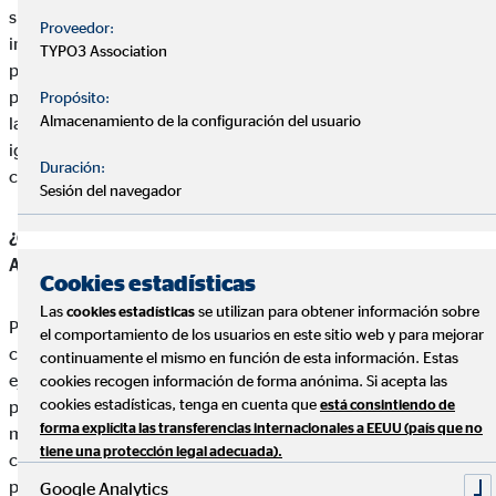
si tuviera que elegir entre los aspectos personales más
Proveedor:
importantes para definir este tipo de acción serían: la cercanía
TYPO3 Association
para mostrar la confianza al equipo, la escucha activa para
poder solventar las dificultades que se planteen y la humildad a
Propósito:
Almacenamiento de la configuración del usuario
la hora de buscar soluciones conjuntas, para tratarse todos de
igual a igual, siempre independientemente el puesto que ocupe
Duración:
cada uno.
Sesión del navegador
¿Qué fue lo que te motivó a comenzar tu carrera en OVB
Allfinanz?
Cookies estadísticas
Las
se utilizan para obtener información sobre
cookies estadísticas
Para mí, comenzar mi carrera en una empresa tan importante
el comportamiento de los usuarios en este sitio web y para mejorar
como OVB Allfinanz ha significado tener la oportunidad de
continuamente el mismo en función de esta información. Estas
ejercer una profesión de futuro ajustada a mi objetivo
cookies recogen información de forma anónima. Si acepta las
cookies estadísticas, tenga en cuenta que
profesional. El tener la ventaja de ser tu propio jefe e ir
está consintiendo de
forma explícita las transferencias internacionales a EEUU (país que no
marcando tus objetivos, ha permitido que pudiera
tiene una protección legal adecuada).
compatibilizar la conciliación entre mi vida personal y mi vida
profesional, algo que en un principio veía imposible.
Google Analytics