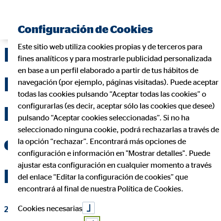
Encontrar consultor financiero
Configuración de Cookies
Este sitio web utiliza cookies propias y de terceros para
Para Alberto Rua-
fines analíticos y para mostrarle publicidad personalizada
en base a un perfil elaborado a partir de tus hábitos de
Figueroa la cercanía y
navegación (por ejemplo, páginas visitadas). Puede aceptar
todas las cookies pulsando “Aceptar todas las cookies” o
configurarlas (es decir, aceptar sólo las cookies que desee)
la confianza son
pulsando “Aceptar cookies seleccionadas”. Si no ha
seleccionado ninguna cookie, podrá rechazarlas a través de
esenciales en su
la opción “rechazar”. Encontrará más opciones de
configuración e información en "Mostrar detalles". Puede
ajustar esta configuración en cualquier momento a través
profesión
del enlace “Editar la configuración de cookies” que
encontrará al final de nuestra Política de Cookies.
Cookies necesarias
27 de abril de 2021
|
OVB Allfinanz España S.A.