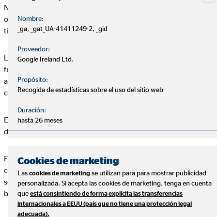
No existe la posibilidad de que alguien vea algo igual que el
Nombre:
otro. Todo el mundo siente una cosa distinta. Cada persona
_ga, _gat_UA-41411249-2, _gid
tiene una percepción distinta de una situación.
Proveedor:
La ponente abarcó el tema de que no podemos construir un
Google Ireland Ltd.
futuro si vivimos en el pasado. Por lo tanto, un cliente no puede
Propósito:
avanzar si siempre piensa en el pasado. Debemos tener la
Recogida de estadísticas sobre el uso del sitio web
capacidad de mirar hacia el futuro y dejar el pasado atrás.
Duración:
El futuro no ha llegado, por eso, es importante escuchar que te
hasta 26 meses
dice y enfocarte en él borrando el sistema de valores.
Es importante mirar actos del día a día y planificarte para
Cookies de marketing
conseguir tus objetivos a largo plazo. Es decir, analizar cuáles
Las
se utilizan para para mostrar publicidad
cookies de marketing
son los hábitos que no te permiten alcanzar tus metas y en
personalizada. Si acepta las cookies de marketing, tenga en cuenta
basándose en eso, analizar todas las posibilidades.
que
está consintiendo de forma explícita las transferencias
internacionales a EEUU (país que no tiene una protección legal
adecuada).