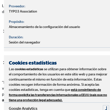
La ponente analizó 1.600 personas durante siete años y
Proveedor:
TYPO3 Association
destacó dos aspectos importantes:
Propósito:
Almacenamiento de la configuración del usuario
El autoliderazgo
(la capacidad de conocerme,
entenderme y de motivarme): las personas sienten
Duración:
Sesión del navegador
cuando tienes miedo y por eso hay que trabajar el
autoliderazgo para sentir esa seguridad.
Cookies estadísticas
Capacidad de comunicación:
es decir, el motivo de
porque somos de la manera que somos.
Las
se utilizan para obtener información sobre
cookies estadísticas
el comportamiento de los usuarios en este sitio web y para mejorar
continuamente el mismo en función de esta información. Estas
‘’Escuchar significa que mientras la otra persona habla tú estás
cookies recogen información de forma anónima. Si acepta las
viendo la manera de ver su percepción de la realidad’’ nadie
cookies estadísticas, tenga en cuenta que
está consintiendo de
puede ver lo mismo, sentir lo mismo ni percibir lo mismo,
forma explícita las transferencias internacionales a EEUU (país que no
aclara Laura.
tiene una protección legal adecuada).
Google Analytics