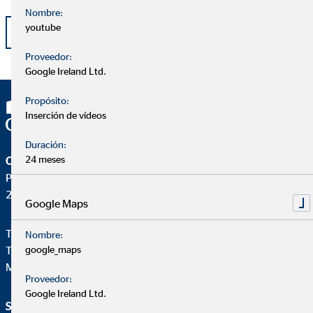
Nombre:
youtube
Volver
Proveedor:
Google Ireland Ltd.
Propósito:
Inserción de vídeos
Duración:
24 meses
OVB Allfinanz España S.A.
Pza. Manuel Gómez Moreno, 2 8ªA
28020 Madrid
Google Maps
Teléfono:
+34914471028
Nombre:
google_maps
Telefax: +34 91 44710-29
Mail:
ovb@central.ovb.es
Proveedor:
Google Ireland Ltd.
Servicio e información
Aviso legal