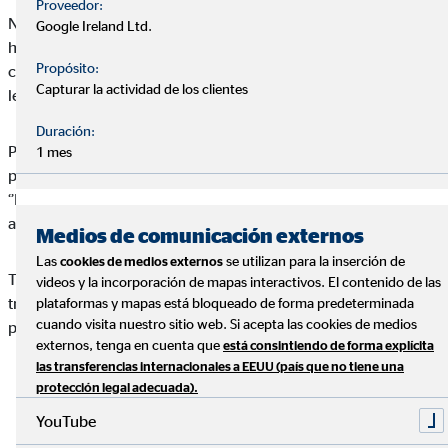
Proveedor:
Nosotros en OVB vendemos disfrute, experiencias porque
Google Ireland Ltd.
hacemos que las cosas se cumplan y se consigan, control,
Propósito:
cambiar, mejorar y poder avanzar, compartir, dejar un buen
Capturar la actividad de los clientes
legado.
Duración:
Para finalizar la ponencia, el conferenciante resolvió las dudas
1 mes
planteadas por parte de los asistentes y terminó con la frase:
‘’No hay mayor placer que irte a dormir sabiendo que has
ayudado a alguien’’.
Medios de comunicación externos
Las
se utilizan para la inserción de
cookies de medios externos
Tras la ponencia se procedió al acceso a las salas individuales y
videos y la incorporación de mapas interactivos. El contenido de las
tras esto, para cerrar la sesión se inició el turno de llamadas
plataformas y mapas está bloqueado de forma predeterminada
cuando visita nuestro sitio web. Si acepta las cookies de medios
para poner en práctica y aplicar lo aprendido en esta jornada.
externos, tenga en cuenta que
está consintiendo de forma explícita
las transferencias internacionales a EEUU (país que no tiene una
protección legal adecuada).
YouTube