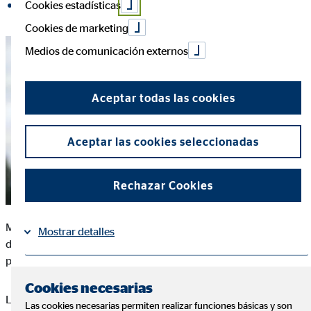
Cookies estadísticas
compartir en LinkedIn
Cookies de marketing
Medios de comunicación externos
Aceptar todas las cookies
Aceptar las cookies seleccionadas
Rechazar Cookies
Más de 330 consultores formaron parte de la cuarta jornada
Mostrar detalles
del año de Agenda Productiva ‘’Vender en 59 segundos’’ por
parte de la ponente Laura Cantizano.
Información
Política de Cookies
|
Cookies necesarias
La jornada la abrió Sergio Pesquera, responsable de formación
Las cookies necesarias permiten realizar funciones básicas y son