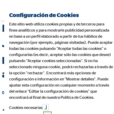
Encontrar consultor financiero
Configuración de Cookies
Este sitio web utiliza cookies propias y de terceros para
Laura Cantizano:
fines analíticos y para mostrarle publicidad personalizada
en base a un perfil elaborado a partir de tus hábitos de
Jornada de
navegación (por ejemplo, páginas visitadas). Puede aceptar
todas las cookies pulsando “Aceptar todas las cookies” o
configurarlas (es decir, aceptar sólo las cookies que desee)
productividad y
pulsando “Aceptar cookies seleccionadas”. Si no ha
seleccionado ninguna cookie, podrá rechazarlas a través de
aprendizaje
la opción “rechazar”. Encontrará más opciones de
configuración e información en "Mostrar detalles". Puede
ajustar esta configuración en cualquier momento a través
del enlace “Editar la configuración de cookies” que
09 de noviembre de 2021
|
OVB Allfinanz España S.A.
encontrará al final de nuestra Política de Cookies.
Cookies necesarias
compartir en Facebook