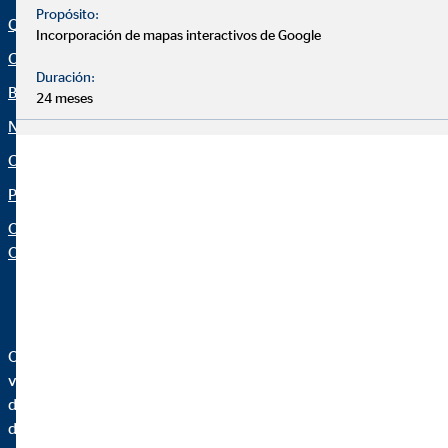
Propósito:
Quiénes Somos
Aviso legal
Incorporación de mapas interactivos de Google
Consultoría financiera
Política de cookies
Duración:
Blog
Canal ético
24 meses
Noticias
Netiqueta
Calculadora financiera
Declaración de accesibilidad
Protección de datos
Configuración de cookies
Organization: "Datos sobre
OVB"
OVB Allfinanz España, S.A. es una agencia de seguros
vinculada inscrita en el Registro administrativo de
distribuidores de seguros y reaseguros de la Dirección General
de Seguros y Fondos de Pensiones con la clave AJ0230.