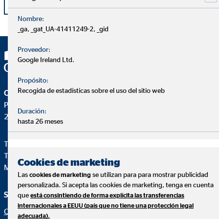
Volver
Nombre:
_ga, _gat_UA-41411249-2, _gid
Proveedor:
Google Ireland Ltd.
Propósito:
Recogida de estadísticas sobre el uso del sitio web
OVB Allfinanz España S.A.
Pza. Manuel Gómez Moreno, 2 8ªA
Duración:
28020 Madrid
hasta 26 meses
Teléfono:
+34914471028
Telefax: +34 91 44710-29
Cookies de marketing
Mail:
ovb@central.ovb.es
Las
se utilizan para para mostrar publicidad
cookies de marketing
personalizada. Si acepta las cookies de marketing, tenga en cuenta
Servicio e información
Aviso legal
que
está consintiendo de forma explícita las transferencias
internacionales a EEUU (país que no tiene una protección legal
Quiénes Somos
Aviso legal
adecuada).