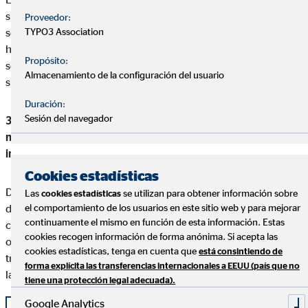
superarlos, que no me condicionen para tomar decisiones. El
Proveedor:
TYPO3 Association
segundo ha sido y es tener una persona como referente que me
ha ayudado a desarrollarme y retarme. Y el tercero, como no,
Propósito:
ser capaz de transformarme, de adaptarme a las diferentes
Almacenamiento de la configuración del usuario
situaciones que hemos experimentado.
Duración:
Sesión del navegador
3 beneficios de formar parte de OVB que destacarías para
motivar a aquellas personas que hayan decidido
incorporarse recientemente al equipo de OVB
Cookies estadísticas
Desde mi punto de vista los aspectos fundamentales son: el
Las
se utilizan para obtener información sobre
cookies estadísticas
el comportamiento de los usuarios en este sitio web y para mejorar
desarrollo personal y profesional continuo como realidad, no
continuamente el mismo en función de esta información. Estas
como declaración de intenciones; la igualdad de
cookies recogen información de forma anónima. Si acepta las
oportunidades, entendida desde cualquier punto de vista; y el
cookies estadísticas, tenga en cuenta que
está consintiendo de
trabajo en equipo, entendido como ambiente y en remar hacia
forma explícita las transferencias internacionales a EEUU (país que no
las mismas metas y objetivos.
tiene una protección legal adecuada).
Google Analytics