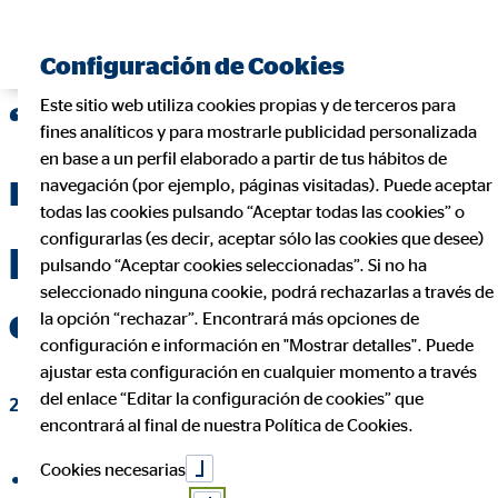
Encontrar consultor financiero
Configuración de Cookies
Este sitio web utiliza cookies propias y de terceros para
“La formación
fines analíticos y para mostrarle publicidad personalizada
en base a un perfil elaborado a partir de tus hábitos de
representa solidez,
navegación (por ejemplo, páginas visitadas). Puede aceptar
todas las cookies pulsando “Aceptar todas las cookies” o
configurarlas (es decir, aceptar sólo las cookies que desee)
profesionalidad y
pulsando “Aceptar cookies seleccionadas”. Si no ha
seleccionado ninguna cookie, podrá rechazarlas a través de
confianza”
la opción “rechazar”. Encontrará más opciones de
configuración e información en "Mostrar detalles". Puede
ajustar esta configuración en cualquier momento a través
del enlace “Editar la configuración de cookies” que
23 de junio de 2020
|
OVB Allfinanz España S.A.
encontrará al final de nuestra Política de Cookies.
Cookies necesarias
compartir en Facebook