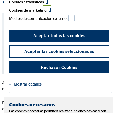
Cookies estadísticas
compartir en LinkedIn
Cookies de marketing
Medios de comunicación externos
Aceptar todas las cookies
Aceptar las cookies seleccionadas
Rechazar Cookies
¿Qué valor tiene la formación continua dentro de una
Mostrar detalles
empresa?
Información
Política de Cookies
|
Es uno de los pilares esenciales para cualquier empresa que
Cookies necesarias
quiera desarrollar e invertir en su principal activo, su capital
Las cookies necesarias permiten realizar funciones básicas y son