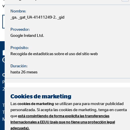
vida de muchas mujeres que pasan por esta situación.
Nombre:
_ga, _gat_UA-41411249-2, _gid
Volver
Proveedor:
Google Ireland Ltd.
Propósito:
Recogida de estadísticas sobre el uso del sitio web
Duración:
hasta 26 meses
OVB Allfinanz España S.A.
Pza. Manuel Gómez Moreno, 2 8ªA
28020 Madrid
Cookies de marketing
Las
se utilizan para para mostrar publicidad
cookies de marketing
Teléfono:
+34914471028
personalizada. Si acepta las cookies de marketing, tenga en cuenta
Telefax: +34 91 44710-29
que
está consintiendo de forma explícita las transferencias
Mail:
ovb@central.ovb.es
internacionales a EEUU (país que no tiene una protección legal
adecuada).