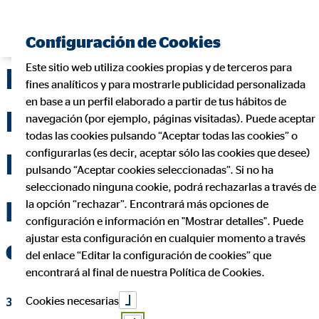
Encontrar consultor financiero
Configuración de Cookies
Este sitio web utiliza cookies propias y de terceros para
La Delegación OVB
fines analíticos y para mostrarle publicidad personalizada
en base a un perfil elaborado a partir de tus hábitos de
Mallorca se une como
navegación (por ejemplo, páginas visitadas). Puede aceptar
todas las cookies pulsando “Aceptar todas las cookies” o
configurarlas (es decir, aceptar sólo las cookies que desee)
Patrocinador Oficial
pulsando “Aceptar cookies seleccionadas”. Si no ha
seleccionado ninguna cookie, podrá rechazarlas a través de
para la lucha contra el
la opción “rechazar”. Encontrará más opciones de
configuración e información en "Mostrar detalles". Puede
ajustar esta configuración en cualquier momento a través
cáncer de mama
del enlace “Editar la configuración de cookies” que
encontrará al final de nuestra Política de Cookies.
Cookies necesarias
30 de abril de 2019
|
OVB Allfinanz España S.A.