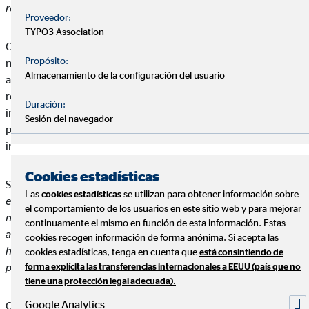
relaciones, familia, trabajo, etc.”
, comenta la consultora.
Proveedor:
TYPO3 Association
OVB prestará su apoyo y cobertura a estas mujeres como
Propósito:
nuevo Patrocinador Global, siendo respaldadas al 100% con la
Almacenamiento de la configuración del usuario
apertura de sus oficinas para cualquier tipo de consulta
relacionada con este ámbito. La organización de
Duración:
intermediación financiera ya ha iniciado esta andadura
Sesión del navegador
prestando su ayuda a cuatro mujeres que podrán acceder a una
intervención médica para la reconstrucción de la mama.
Cookies estadísticas
Según Javier Fernández, este acuerdo “
no es un acto solidario,
Las
se utilizan para obtener información sobre
cookies estadísticas
es algo que desde hace mucho tiempo uno tiene en mente a
el comportamiento de los usuarios en este sitio web y para mejorar
nivel personal y gracias a ellos y a OVB, que colabora en este
continuamente el mismo en función de esta información. Estas
acto, hemos podido hacer de una manera efectiva dicha ayuda,
cookies recogen información de forma anónima. Si acepta las
hemos conocido a las personas que hemos ayudado
cookies estadísticas, tenga en cuenta que
está consintiendo de
personalmente y ha sido emocionante”.
forma explícita las transferencias internacionales a EEUU (país que no
tiene una protección legal adecuada).
Google Analytics
OVB y Tu Sonrisa Nuestra Felicidad apuestan así por mejorar la