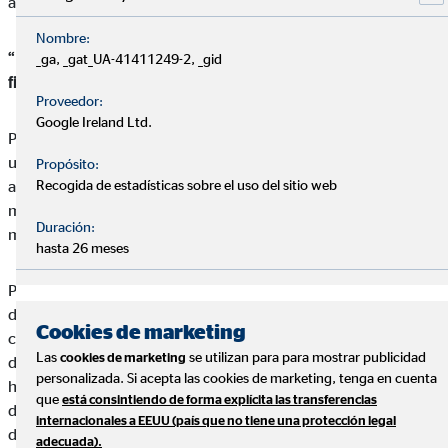
ahorro y planificación”.
Nombre:
“Disponemos del mejor plan de carrera europeo del sector
_ga, _gat_UA-41411249-2, _gid
financiero”
Proveedor:
Google Ireland Ltd.
Para la directiva, hoy en día los clientes son más receptivos a
un cambio en la gestión de las finanzas, por lo que “se dejan
Propósito:
Recogida de estadísticas sobre el uso del sitio web
asesorar por profesionales como nosotros para planificar
mejor su futuro, aunque todavía los españoles sigamos siendo
Duración:
más del día a día”.
hasta 26 meses
Por ello es importante hacer visibles las ventajas competitivas
del Grupo OVB, como son la objetividad y dedicación al cliente
Cookies de marketing
con la que cuentan nuestros consultores. Según la responsable
Las
se utilizan para para mostrar publicidad
cookies de marketing
de la Delegación OVB Madrid, “en pocos sitios invierten tantas
personalizada. Si acepta las cookies de marketing, tenga en cuenta
horas en conocer las inquietudes, objetivos y planes de futuro
que
está consintiendo de forma explícita las transferencias
de los clientes, por lo que la gente sale gratamente sorprendida
internacionales a EEUU (país que no tiene una protección legal
de nuestro asesoramiento y nos recomienda”.
adecuada).