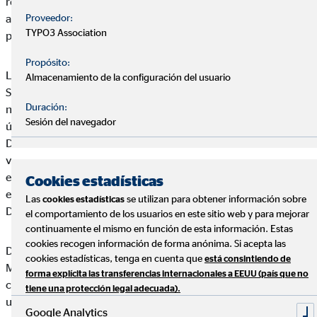
reabrió sus puertas, celebrando su inauguración oficial el 5 de
Proveedor:
abril con todo el equipo, actualmente formado por más de 40
TYPO3 Association
personas.
Propósito:
Laura García, Directora de Agencia para OVB Allfinanz España
Almacenamiento de la configuración del usuario
S.A., indica que la reapertura ha sido necesaria gracias al
Duración:
notable crecimiento que ha experimentado la oficina este
Sesión del navegador
último año. La directiva explica que, tras esta remodelación, la
Delegación asume nuevos retos como son “duplicar nuestro
volumen de negocio y número de consultores” en una nueva
etapa “que coincide con promociones importantes dentro del
Cookies estadísticas
equipo de Coordinadores de la Zona y mi promoción a
Las
se utilizan para obtener información sobre
cookies estadísticas
Directora Regional”.
el comportamiento de los usuarios en este sitio web y para mejorar
continuamente el mismo en función de esta información. Estas
cookies recogen información de forma anónima. Si acepta las
De hecho, para García, uno de los elementos diferenciales de
cookies estadísticas, tenga en cuenta que
está consintiendo de
Madrid con respecto a otras ciudades es que “en la capital se
forma explícita las transferencias internacionales a EEUU (país que no
concentran personas de distinta procedencia geográfica con
tiene una protección legal adecuada).
una mayor predisposición por conocer nuevos modelos de
Google Analytics