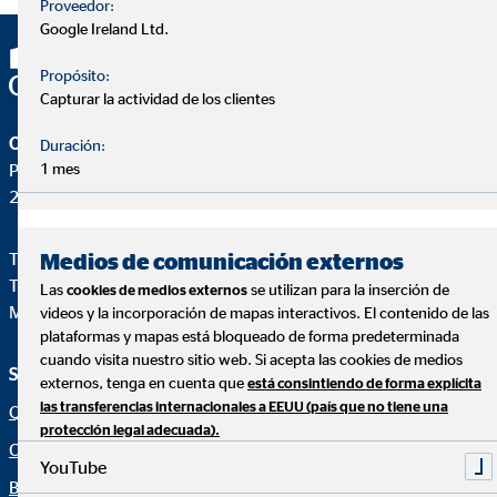
Proveedor:
Google Ireland Ltd.
Propósito:
Capturar la actividad de los clientes
OVB Allfinanz España S.A.
Duración:
1 mes
Pza. Manuel Gómez Moreno, 2 8ªA
28020 Madrid
Medios de comunicación externos
Teléfono:
+34914471028
Telefax: +34 91 44710-29
Las
se utilizan para la inserción de
cookies de medios externos
Mail:
ovb@central.ovb.es
videos y la incorporación de mapas interactivos. El contenido de las
plataformas y mapas está bloqueado de forma predeterminada
cuando visita nuestro sitio web. Si acepta las cookies de medios
Servicio e información
Aviso legal
externos, tenga en cuenta que
está consintiendo de forma explícita
las transferencias internacionales a EEUU (país que no tiene una
Quiénes Somos
Aviso legal
protección legal adecuada).
Consultoría financiera
Política de cookies
YouTube
Blog
Canal ético