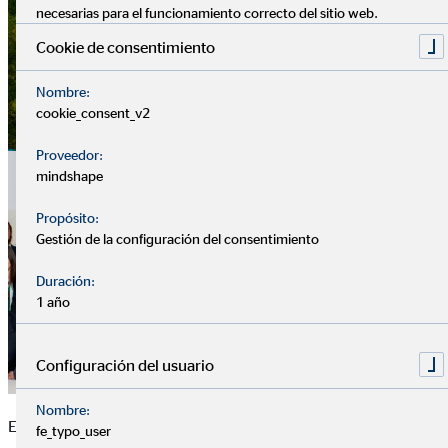
necesarias para el funcionamiento correcto del sitio web.
Cookie de consentimiento
Nombre:
cookie_consent_v2
Proveedor:
mindshape
Propósito:
Gestión de la configuración del consentimiento
Duración:
1 año
Configuración del usuario
Nombre:
El pasado 1 de marzo la oficina de la Delegación OVB Madrid
fe_typo_user