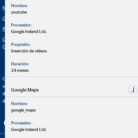
Nombre:
Noticias
Netiqueta
youtube
Calculadora financiera
Declaración de accesibilidad
Proveedor:
Protección de datos
Configuración de cookies
Google Ireland Ltd.
Organization: "Datos sobre
Propósito:
OVB"
Inserción de vídeos
Duración:
24 meses
OVB Allfinanz España, S.A. es una agencia de seguros
vinculada inscrita en el Registro administrativo de
Google Maps
distribuidores de seguros y reaseguros de la Dirección General
de Seguros y Fondos de Pensiones con la clave AJ0230.
Nombre:
google_maps
Proveedor:
Google Ireland Ltd.