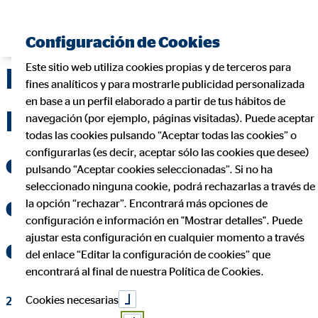
Encontrar consultor financiero
Configuración de Cookies
Este sitio web utiliza cookies propias y de terceros para
La Delegación OVB
fines analíticos y para mostrarle publicidad personalizada
en base a un perfil elaborado a partir de tus hábitos de
Madrid reabre su
navegación (por ejemplo, páginas visitadas). Puede aceptar
todas las cookies pulsando “Aceptar todas las cookies” o
configurarlas (es decir, aceptar sólo las cookies que desee)
oficina ampliando su
pulsando “Aceptar cookies seleccionadas”. Si no ha
seleccionado ninguna cookie, podrá rechazarlas a través de
equipo a más 40
la opción “rechazar”. Encontrará más opciones de
configuración e información en "Mostrar detalles". Puede
ajustar esta configuración en cualquier momento a través
consultores
del enlace “Editar la configuración de cookies” que
encontrará al final de nuestra Política de Cookies.
Cookies necesarias
22 de abril de 2019
|
OVB Allfinanz España S.A.