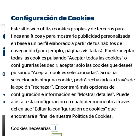
Encontrar consultor financiero
Configuración de Cookies
Este sitio web utiliza cookies propias y de terceros para
¿Existen las
fines analíticos y para mostrarle publicidad personalizada
en base a un perfil elaborado a partir de tus hábitos de
inversiones seguras?
navegación (por ejemplo, páginas visitadas). Puede aceptar
todas las cookies pulsando “Aceptar todas las cookies” o
configurarlas (es decir, aceptar sólo las cookies que desee)
pulsando “Aceptar cookies seleccionadas”. Si no ha
09 de mayo de 2023
|
OVB Allfinanz España S.A.
seleccionado ninguna cookie, podrá rechazarlas a través de
la opción “rechazar”. Encontrará más opciones de
configuración e información en "Mostrar detalles". Puede
compartir en Facebook
ajustar esta configuración en cualquier momento a través
compartir en LinkedIn
del enlace “Editar la configuración de cookies” que
encontrará al final de nuestra Política de Cookies.
Cookies necesarias