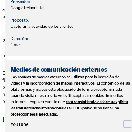
Proveedor:
En este tipo de productos la entidad financiera se compromete
Google Ireland Ltd.
a devolverte el 100% de la inversión y además te da un interés
por tus ahorros.
Propósito:
Capturar la actividad de los clientes
Los intereses no suelen ser muy altos pero te da una garantía
Duración:
por contrato de que el dinero será devuelto.
1 mes
PIAS
Medios de comunicación externos
El PIAS, o plan individual de ahorro sistemático, es un producto
Las
se utilizan para la inserción de
cookies de medios externos
financiero que está pensado para ahorrar para tu jubilación y,
videos y la incorporación de mapas interactivos. El contenido de las
por tanto, tiene ventajas fiscales siempre y cuando se
plataformas y mapas está bloqueado de forma predeterminada
mantengan durante al menos 5 años (menos liquidez) y se
cuando visita nuestro sitio web. Si acepta las cookies de medios
retire el dinero como renta vitalicia.
externos, tenga en cuenta que
está consintiendo de forma explícita
las transferencias internacionales a EEUU (país que no tiene una
protección legal adecuada).
Inmobiliaria
YouTube