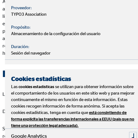
A la hora de invertir, también hay que tener en cuenta otros
Proveedor:
aspectos de la inversión, como la liquidez y la rentabilidad. La
TYPO3 Association
liquidez es la accesibilidad que tienes de convertir la inversión
en efectivo. Por ejemplo, un inmueble tiene muy baja liquidez
Propósito:
porque primero tienes que venderlo. Pero una cuenta de
Almacenamiento de la configuración del usuario
ahorro que te da un pequeño porcentaje de interés puede ser
retirado e ingresado en tu cuenta corriente en cuestión de
Duración:
horas.
Sesión del navegador
Factores de riesgo
Cookies estadísticas
Las
se utilizan para obtener información sobre
cookies estadísticas
el comportamiento de los usuarios en este sitio web y para mejorar
Las inversiones presentan varios factores.
continuamente el mismo en función de esta información. Estas
cookies recogen información de forma anónima. Si acepta las
Divisas
cookies estadísticas, tenga en cuenta que
está consintiendo de
forma explícita las transferencias internacionales a EEUU (país que no
tiene una protección legal adecuada).
Si inviertes una cantidad en una divisa y luego tienes pensado
Google Analytics
retirarlo en otra divisa, tienes que tener en cuenta las