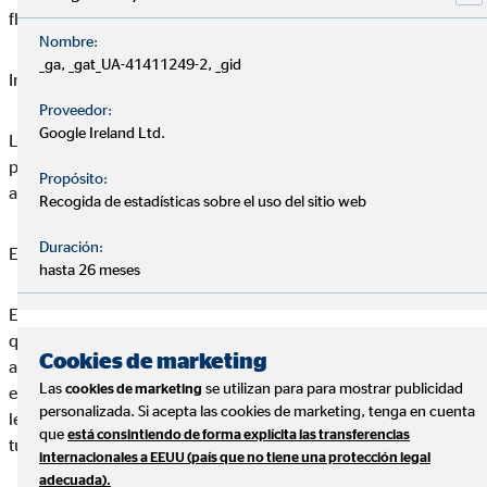
fluctuaciones en los cambios de divisa.
Nombre:
_ga, _gat_UA-41411249-2, _gid
Inflación
Proveedor:
Google Ireland Ltd.
La inflación juega en contra de tus inversiones. Para que tu
patrimonio crezca realmente tienes que sacar una rentabilidad
Propósito:
anual que esté por encima de la inflación.
Recogida de estadísticas sobre el uso del sitio web
Duración:
Entidad
hasta 26 meses
Es importante analizar el nivel de riesgo de la entidad con la
que inviertes tu dinero, ya que si quiebra la entidad necesitas
Cookies de marketing
algún tipo de garantía que cubra tu capital. Esta entidad debe
Las
se utilizan para para mostrar publicidad
cookies de marketing
estar cubierta por el Fondo de Garantía de Depósitos, que por
personalizada. Si acepta las cookies de marketing, tenga en cuenta
ley te cubren hasta 100.000 euros en el caso de que deposites
que
está consintiendo de forma explícita las transferencias
tus ahorros en una entidad bancaria. Más info, pinchando
aquí
.
internacionales a EEUU (país que no tiene una protección legal
adecuada).