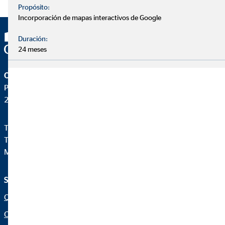
Propósito:
Incorporación de mapas interactivos de Google
Duración:
24 meses
OVB Allfinanz España S.A.
Pza. Manuel Gómez Moreno, 2 8ªA
28020 Madrid
Teléfono:
+34914471028
Telefax: +34 91 44710-29
Mail:
ovb@central.ovb.es
Servicio e información
Aviso legal
Quiénes Somos
Aviso legal
Consultoría financiera
Política de cookies