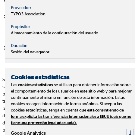
Proveedor:
TYPO3 Association
Franquicia Dental:
los precios de los servicios pueden
tener hasta un 35% de ahorro respecto a lo que pagaría sin
Propósito:
ser asegurado de Adeslas SegurCaixa.
Almacenamiento de la configuración del usuario
Duración:
Franquicia Óptima:
los precios de los servicios pueden
Sesión del navegador
tener hasta un 50% de ahorro respecto a lo que pagaría sin
ser asegurado de Adeslas SegurCaixa.
Cookies estadísticas
Se ha hablado sobre la importancia de contratar un seguro de
Las
se utilizan para obtener información sobre
cookies estadísticas
salud por su inmediatez, ya que es importante la detección
el comportamiento de los usuarios en este sitio web y para mejorar
precoz de enfermedades y el acceso rápido a los mejores
continuamente el mismo en función de esta información. Estas
tratamientos. Por este motivo, los seguros de salud
cookies recogen información de forma anónima. Si acepta las
proporcionan al asegurado la tranquilidad de acceder al
cookies estadísticas, tenga en cuenta que
está consintiendo de
diagnóstico, a los mejores tratamientos y a una recuperación
forma explícita las transferencias internacionales a EEUU (país que no
de forma ágil e inmediata. Por lo contrario, en la sanidad
tiene una protección legal adecuada).
pública puedes tardar una media de 216 días respecto a los 28
Google Analytics