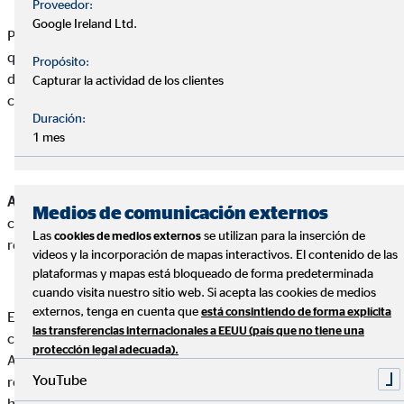
Proveedor:
Google Ireland Ltd.
Para acabar, se cerró la sesión tras un turno de preguntas en el
que los consultores tuvieron tiempo de aclarar las dudas para
Propósito:
después poder ofrecer un servicio personalizado y adecuado a
Capturar la actividad de los clientes
cada cliente.
Duración:
1 mes
AXA –
Silvia Pérez Polo,
especialista de salud para el canal de
Medios de comunicación externos
corredores e igual en AXA y
Voyislav Stojanovic-Osinsky
,
Las
se utilizan para la inserción de
cookies de medios externos
responsable de Desarrollo Comercial de AXA.
videos y la incorporación de mapas interactivos. El contenido de las
plataformas y mapas está bloqueado de forma predeterminada
cuando visita nuestro sitio web. Si acepta las cookies de medios
externos, tenga en cuenta que
está consintiendo de forma explícita
El 14 de septiembre tuvo lugar la formación de AXA Salud
las transferencias internacionales a EEUU (país que no tiene una
continuando con el mes de la salud con los compañeros de
protección legal adecuada).
AXA. Inició la presentación Voyislav Stojanovic-Osinsky,
YouTube
responsable de Desarrollo comercial de AXA haciendo
hincapié en la proximidad a las fechas de renovación de