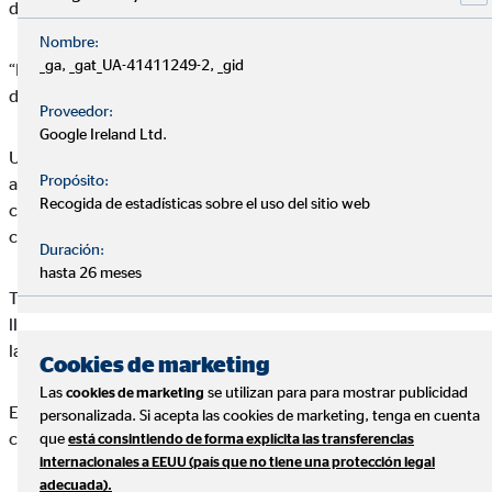
días si cuentas con el seguro privado.
Nombre:
_ga, _gat_UA-41411249-2, _gid
“Está teniendo bastante importancia la medicina no presencial”
destaca Alfonso.
Proveedor:
Google Ireland Ltd.
Una de las principales facilidades que ofrece Adeslas es que
Propósito:
actualmente tiene cerca de 1200 centros médicos y 200
Recogida de estadísticas sobre el uso del sitio web
centros hospitalarios. Además, llega a acuerdos con los
centros de referencia de cada ciudad.
Duración:
hasta 26 meses
También cuentan con una aplicación para asesorar que se
llama Adeslas salud y bienestar, tienes un médico disponible
las 24 h del día.
Cookies de marketing
Las
se utilizan para para mostrar publicidad
cookies de marketing
En una segunda parte se han expuesto los productos más
personalizada. Si acepta las cookies de marketing, tenga en cuenta
concretos que son los SegurCaixa Adeslas.
que
está consintiendo de forma explícita las transferencias
internacionales a EEUU (país que no tiene una protección legal
adecuada).