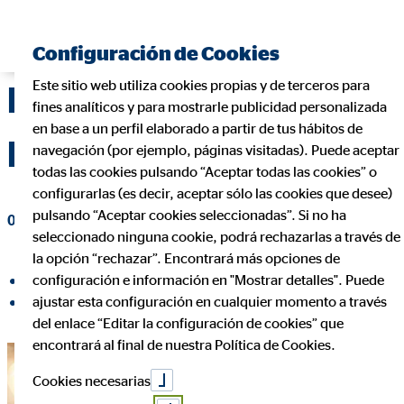
Encontrar consultor financiero
Configuración de Cookies
Este sitio web utiliza cookies propias y de terceros para
FORMACIONES OVB
fines analíticos y para mostrarle publicidad personalizada
en base a un perfil elaborado a partir de tus hábitos de
MES DE SEPTIEMBRE
navegación (por ejemplo, páginas visitadas). Puede aceptar
todas las cookies pulsando “Aceptar todas las cookies” o
configurarlas (es decir, aceptar sólo las cookies que desee)
pulsando “Aceptar cookies seleccionadas”. Si no ha
07 de octubre de 2021
|
OVB Allfinanz España S.A.
seleccionado ninguna cookie, podrá rechazarlas a través de
la opción “rechazar”. Encontrará más opciones de
configuración e información en "Mostrar detalles". Puede
compartir en Facebook
ajustar esta configuración en cualquier momento a través
compartir en LinkedIn
del enlace “Editar la configuración de cookies” que
encontrará al final de nuestra Política de Cookies.
Cookies necesarias