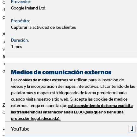
Proveedor:
consultores financieros de OVB los pasos a seguir para poder
Google Ireland Ltd.
dar de alta a un nuevo cliente y asesorarle a la hora de la
contratación de la poliza de servicios.
Propósito:
Capturar la actividad de los clientes
Algo importante a tener en cuenta sería el detalle: el
Duración:
presupuesto de la póliza sobre los servicios previos que han ido
1 mes
señalando en las anteriores modalidades. “El detalle te da una
aproximación sobre lo que costaría. Como punto de partida es
importante tener en cuenta las coberturas y garantías que
ofrece y que son todos los servicios incluidos en la póliza”.
Medios de comunicación externos
Las
se utilizan para la inserción de
cookies de medios externos
videos y la incorporación de mapas interactivos. El contenido de las
plataformas y mapas está bloqueado de forma predeterminada
cuando visita nuestro sitio web. Si acepta las cookies de medios
Zurich Vida Riesgo
– Miguel Hidalgo: “Estamos en el
top ten
en
externos, tenga en cuenta que
está consintiendo de forma explícita
cuanto a fidelización de los clientes”.
las transferencias internacionales a EEUU (país que no tiene una
protección legal adecuada).
YouTube
El 14 de junio tuvo lugar la formación de Zurich denominada
“Taller de Vida”, enfocando la explicación en dos de sus