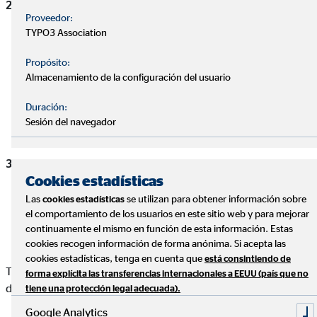
Responsabilidad civil: aquella que cubre tanto al
Proveedor:
propietario para la indemnización a un tercero como a
TYPO3 Association
nivel privado. Algunos ejemplos serían, como propietario,
la caída de una teja que causara un daño a un tercero. A
Propósito:
nivel privado la realización de deportes únicamente como
Almacenamiento de la configuración del usuario
aficionado, la posesión de armas de fuego, posesión de
animales de compañía o posesión de vehículos sin motor
Duración:
Sesión del navegador
(patinetes, bicicletas...).
Y por último la asistencia, que llega a cubrir tanto en el
Cookies estadísticas
hogar como de viaje; como acciones u omisiones de
personal doméstico. El caso del primero suele ser de
Las
se utilizan para obtener información sobre
cookies estadísticas
el comportamiento de los usuarios en este sitio web y para mejorar
manera urgente, reparaciones de bricolaje o de forma
continuamente el mismo en función de esta información. Estas
familiar.
cookies recogen información de forma anónima. Si acepta las
cookies estadísticas, tenga en cuenta que
está consintiendo de
Todos ellos formarían los grupos de cobertura que están
forma explícita las transferencias internacionales a EEUU (país que no
dentro de este tipo de seguros.
tiene una protección legal adecuada).
Google Analytics