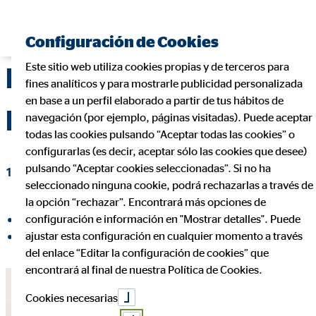
Encontrar consultor financiero
Configuración de Cookies
Este sitio web utiliza cookies propias y de terceros para
FORMACIONES OVB
fines analíticos y para mostrarle publicidad personalizada
en base a un perfil elaborado a partir de tus hábitos de
MES DE JUNIO
navegación (por ejemplo, páginas visitadas). Puede aceptar
todas las cookies pulsando “Aceptar todas las cookies” o
configurarlas (es decir, aceptar sólo las cookies que desee)
pulsando “Aceptar cookies seleccionadas”. Si no ha
12 de julio de 2021
|
OVB Allfinanz España S.A.
seleccionado ninguna cookie, podrá rechazarlas a través de
la opción “rechazar”. Encontrará más opciones de
configuración e información en "Mostrar detalles". Puede
compartir en Facebook
ajustar esta configuración en cualquier momento a través
compartir en LinkedIn
del enlace “Editar la configuración de cookies” que
encontrará al final de nuestra Política de Cookies.
Cookies necesarias