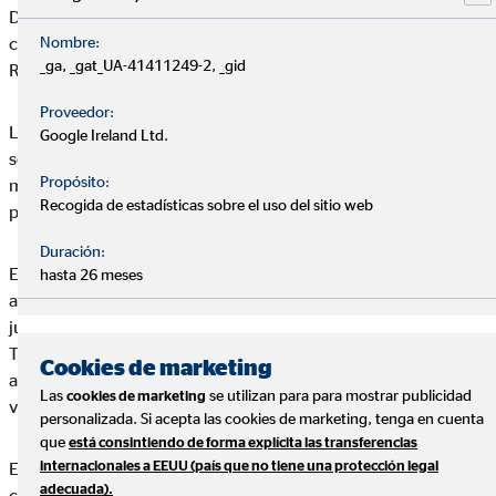
Durante la segunda parte de la formación se expusieron las
Nombre:
cuatro modalidades del seguro de hogar, para ello se contó con
_ga, _gat_UA-41411249-2, _gid
Rodrigo, uno de los expertos en la materia.
Proveedor:
La primera modalidad llamada
Tú Eliges
, destaca por ser un
Google Ireland Ltd.
seguro asequible con coberturas básicas cubriendo daños
Propósito:
materiales y dando opción a la elección de RC, roturas o daños
Recogida de estadísticas sobre el uso del sitio web
por agua.
Duración:
En la segunda modalidad se encuentra
Hogar Familiar
la cual
hasta 26 meses
amplía sus garantías incluyendo mayor capital en RC, defensa
jurídica, inundaciones o pérdida de alimentos refrigerados.
También las prestaciones especiales como pueden ser un
Cookies de marketing
alojamiento provisional en un hotel o el alquiler de una
Las
se utilizan para para mostrar publicidad
cookies de marketing
vivienda provisional.
personalizada. Si acepta las cookies de marketing, tenga en cuenta
que
está consintiendo de forma explícita las transferencias
internacionales a EEUU (país que no tiene una protección legal
Existe una tercera modalidad,
Hogar Platino
, con las mismas
adecuada).
coberturas de la modalidad Hogar Familiar pero con una