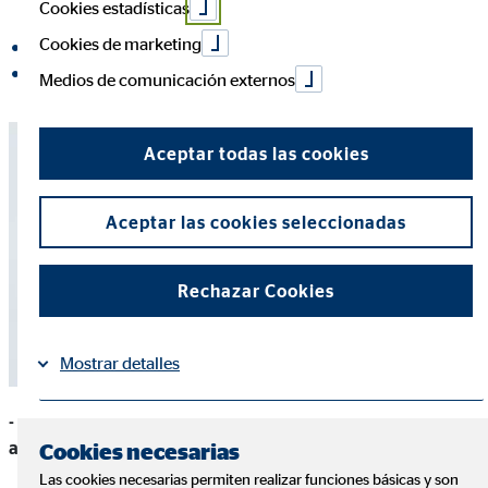
Cookies estadísticas
Cookies de marketing
compartir en Facebook
compartir en LinkedIn
Medios de comunicación externos
Aceptar todas las cookies
Aceptar las cookies seleccionadas
Rechazar Cookies
Mostrar detalles
- ¿Qué importancia cree que tendrá a partir de ahora el
Información
Política de Cookies
|
asesoramiento personalizado en finanzas?
Cookies necesarias
Las cookies necesarias permiten realizar funciones básicas y son