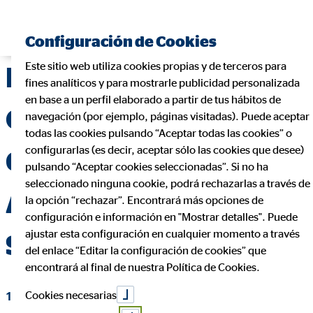
Encontrar consultor financiero
Configuración de Cookies
Este sitio web utiliza cookies propias y de terceros para
ENTREVISTA HARALD
fines analíticos y para mostrarle publicidad personalizada
en base a un perfil elaborado a partir de tus hábitos de
ORTNER, DIRECTOR
navegación (por ejemplo, páginas visitadas). Puede aceptar
todas las cookies pulsando “Aceptar todas las cookies” o
configurarlas (es decir, aceptar sólo las cookies que desee)
GENERAL DE OVB
pulsando “Aceptar cookies seleccionadas”. Si no ha
seleccionado ninguna cookie, podrá rechazarlas a través de
ALLFINANZ ESPAÑA
la opción “rechazar”. Encontrará más opciones de
configuración e información en "Mostrar detalles". Puede
ajustar esta configuración en cualquier momento a través
S.A
del enlace “Editar la configuración de cookies” que
encontrará al final de nuestra Política de Cookies.
Cookies necesarias
14 de abril de 2020
|
OVB Allfinanz España S.A.