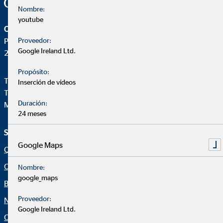
Nombre:
youtube
OVB Allfinanz España S.A.
Proveedor:
Pza. Manuel Gómez Moreno, 2 8ªA
Google Ireland Ltd.
28020 Madrid
Propósito:
Teléfono:
+34914471028
Inserción de vídeos
Telefax: +34 91 44710-29
Duración:
Mail:
ovb@central.ovb.es
24 meses
Servicio e información
Aviso legal
Google Maps
Quiénes Somos
Aviso legal
Consultoría financiera
Política de cookies
Nombre:
google_maps
Blog
Canal ético
Proveedor:
Noticias
Netiqueta
Google Ireland Ltd.
Calculadora financiera
Declaración de accesibilidad