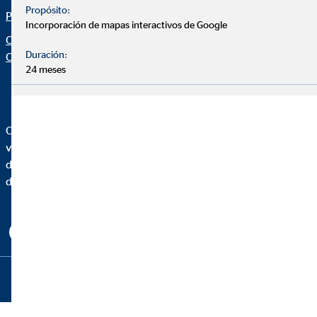
Propósito:
Protección de datos
Configuración de cookies
Incorporación de mapas interactivos de Google
Organization: "Datos sobre
Duración:
OVB"
24 meses
OVB Allfinanz España, S.A. es una agencia de seguros
vinculada inscrita en el Registro administrativo de
distribuidores de seguros y reaseguros de la Dirección General
de Seguros y Fondos de Pensiones con la clave AJ0230.
Copyright © 2026 by OVB Allfinanz España S.A. | All Rights
Reserved