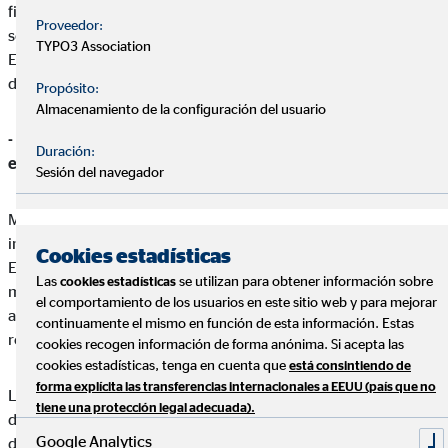
financiero y asegurador para cumplir mis objetivos. Estas
Proveedor:
serán preguntas para las que los clientes buscarán respuesta.
TYPO3 Association
En este punto, la especialización será clave y marcará la
diferencia.
Propósito:
Almacenamiento de la configuración del usuario
- ¿En qué sectores cree que habrá un punto de inflexión tras
Duración:
esta situación?
Sesión del navegador
Mencionar un único sector en el que el COVID-19 va a tener
impacto nos haría tener una visión poco realista de la situación.
Cookies estadísticas
Estamos ante una crisis globalizada que ha afectado a todo el
Las
se utilizan para obtener información sobre
cookies estadísticas
mundo, países, sectores, mercados, …. Todos nos veremos
el comportamiento de los usuarios en este sitio web y para mejorar
afectados en mayor o menor medida y nuestra forma de
continuamente el mismo en función de esta información. Estas
relacionarnos personal y profesionalmente va a cambiar.
cookies recogen información de forma anónima. Si acepta las
cookies estadísticas, tenga en cuenta que
está consintiendo de
forma explícita las transferencias internacionales a EEUU (país que no
La cultura de las empresas marcará el futuro cercano. Modelos
tiene una protección legal adecuada).
de negocio en los que la localización geográfica no sea el valor
Google Analytics
determinante tendrán éxito y supondrán una gran oportunidad