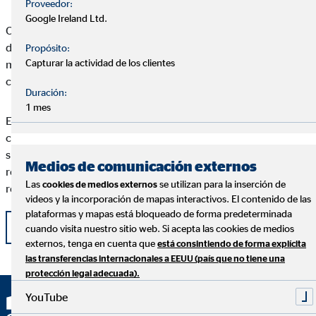
Proveedor:
Google Ireland Ltd.
Creo que el mensaje principal se centra en la salud, en cuidar
de los nuestros y de los que nos rodean. Es importante
Propósito:
Capturar la actividad de los clientes
mantener una actitud positiva para seguir motivados y volver
con más energía que nunca.
Duración:
1 mes
El esfuerzo que estamos haciendo todos los españoles es
considerable y tiene que seguir siendo así hasta que la
situación se normalice. Este esfuerzo nos permitirá salir más
Medios de comunicación externos
reforzados, más seguros y más fuertes para afrontar cualquier
Las
se utilizan para la inserción de
cookies de medios externos
reto que se nos ponga por delante.
videos y la incorporación de mapas interactivos. El contenido de las
plataformas y mapas está bloqueado de forma predeterminada
Volver
cuando visita nuestro sitio web. Si acepta las cookies de medios
externos, tenga en cuenta que
está consintiendo de forma explícita
las transferencias internacionales a EEUU (país que no tiene una
protección legal adecuada).
YouTube