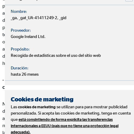
para ellos y sus clientes. Las excusas que determinadas
Nombre:
actividades tenían para funcionar de manera digital han
_ga, _gat_UA-41411249-2, _gid
desaparecido y la mayoría de las actividades que no estaban
preparadas se han tenido que adaptar en tiempo récord al
Proveedor:
teletrabajo, a las herramientas de colaboración, a la formación
Google Ireland Ltd.
online, a las reuniones por videoconferencia… Estas
adaptaciones marcarán el verdadero punto de inflexión y sin
Propósito:
Recogida de estadísticas sobre el uso del sitio web
duda se abrirán grandes oportunidades para los que mejor
hayan entendido cómo interpretar este cambio.
Duración:
hasta 26 meses
- En estas semanas existe una mayor conexión entre los
consultores ¿se ha potenciado el trabajo en equipo?
Cookies de marketing
No solo se ha potenciado el trabajo en equipo, sino que es una
Las
se utilizan para para mostrar publicidad
cookies de marketing
de las máximas cualidades que se están trabajando para
personalizada. Si acepta las cookies de marketing, tenga en cuenta
aumentar la eficacia de los resultados. En realidad, en OVB
que
está consintiendo de forma explícita las transferencias
nuestros consultores no trabajan nunca solos, ya que somos de
internacionales a EEUU (país que no tiene una protección legal
adecuada).
la opinión de que el amplio conocimiento de distintos