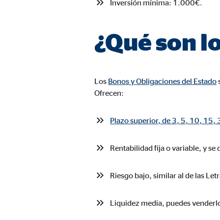
Inversión mínima: 1.000€.
Nombre:
AW-
Proveedor:
Goog
¿Qué son l
Propósito:
Capt
Duración:
1 m
Los
Bonos y Obligaciones del Estado
s
Ofrecen:
Medios de comunicación extern
Las
cookies de medios externos
se utilizan para la
Plazo superior, de 3, 5, 10, 15,
está bloqueado de forma predeterminada cuando visit
consintiendo de forma explícita las transferencia
Rentabilidad fija o variable, y s
YouTube
Riesgo bajo, similar al de las Let
Nombre:
you
Liquidez media, puedes venderlo
Proveedor:
Goog