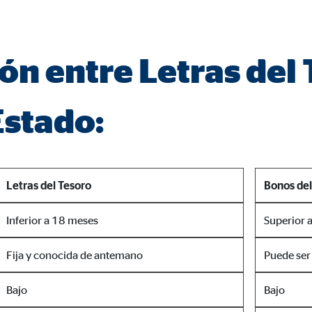
rción de vídeos
meses
n entre Letras del 
Estado:
gle_maps
le Ireland Ltd.
rporación de mapas interactivos de Google
meses
Letras del Tesoro
Bonos del
Inferior a 18 meses
Superior 
Fija y conocida de antemano
Puede ser 
Bajo
Bajo