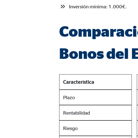
Propósito:
Inse
Inversión mínima: 1.000€.
Duración:
24 
Comparació
Google Maps
Nombre:
Bonos del 
goo
Proveedor:
Goog
Propósito:
Inco
Duración:
Característica
24 
Plazo
Rentabilidad
Riesgo