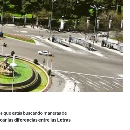
a mejorar continuamente el
s, tenga en cuenta que
está
uada).
mos que estás buscando maneras de
car las diferencias entre las Letras