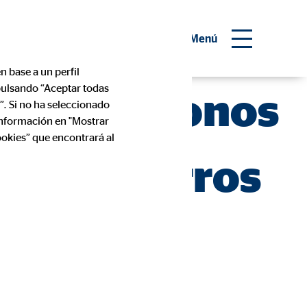
 consultor financiero
Menú
n base a un perfil
 pulsando “Aceptar todas
Tesoro y Bonos
”. Si no ha seleccionado
información en "Mostrar
ookies” que encontrará al
r tus Ahorros