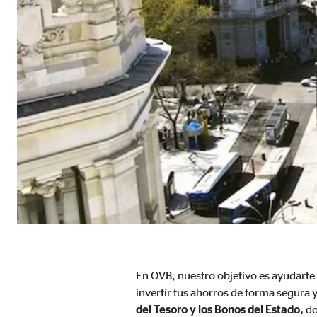
Proveedor:
TYPO
Propósito:
Alma
Duración:
Sesi
Cookies estadísticas
Las
cookies estadísticas
se utilizan para obtener in
mismo en función de esta información. Estas cookies
consintiendo de forma explícita las transferencia
Google Analytics
Nombre:
_ga,
Proveedor:
En OVB, nuestro objetivo es ayudarte
Goog
invertir tus ahorros de forma segura 
Propósito:
Reco
del Tesoro y los Bonos del Estado,
do