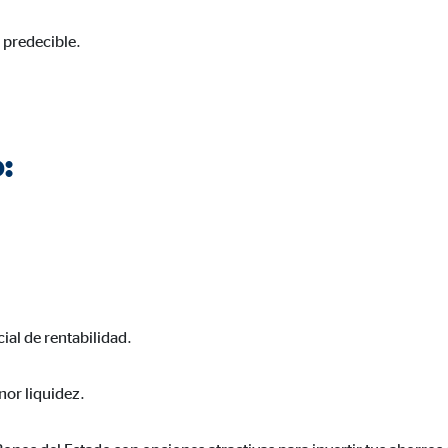
 predecible.
:
al de rentabilidad.
nor liquidez.