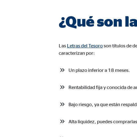
Duración:
hast
¿Qué son la
Cookies de marketing
Las
cookies de marketing
se utilizan para para mos
consintiendo de forma explícita las transferencia
Las
Letras del Tesoro
son títulos de d
caracterizan por:
Facebook Pixel
Un plazo inferior a 18 meses.
Nombre:
_fbp
Rentabilidad fija y conocida de 
Proveedor:
Face
Propósito:
Vinc
Bajo riesgo, ya que están respald
Duración:
3 m
Alta liquidez, puedes comprarla
Google Ads