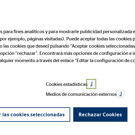
Encontrar consultor financiero
Convertirse en
os para fines analíticos y para mostrarle publicidad personalizada e
(por ejemplo, páginas visitadas). Puede aceptar todas las cookies
tre Letras del 
ólo las cookies que desee) pulsando “Aceptar cookies seleccionadas
a opción “rechazar”. Encontrará más opciones de configuración e 
ualquier momento a través del enlace “Editar la configuración de c
ía para Inverti
Cookies estadísticas
Medios de comunicación externos
 las cookies seleccionadas
Rechazar Cookies