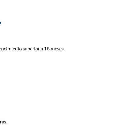
?
vencimiento superior a 18 meses.
 de las plataformas y mapas
cuenta que
está
uada).
ras.