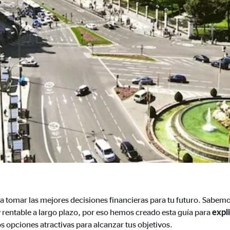
3 Association
cenamiento de la configuración del usuario
ón del navegador
formación sobre el comportamiento de los usuarios en este sitio web y par
 recogen información de forma anónima. Si acepta las cookies estadística
s internacionales a EEUU (país que no tiene una protección legal adec
 _gat_UA-41411249-2, _gid
 a tomar las mejores decisiones financieras para tu futuro. Sabe
le Ireland Ltd.
y rentable a largo plazo, por eso hemos creado esta guía para
expli
gida de estadísticas sobre el uso del sitio web
s opciones atractivas para alcanzar tus objetivos.