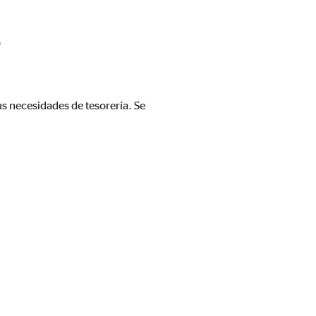
?
n cuenta que
está
uada).
us necesidades de tesorería. Se