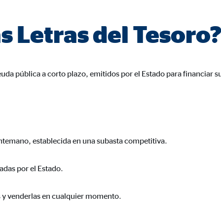
a 26 meses
s Letras del Tesoro
trar publicidad personalizada. Si acepta las cookies de marketing, tenga e
s internacionales a EEUU (país que no tiene una protección legal adec
euda pública a corto plazo, emitidos por el Estado para financiar s
antemano, establecida en una subasta competitiva.
book Ireland Ltd.
ulación con los perfiles de los usuarios
adas por el Estado.
eses
s y venderlas en cualquier momento.