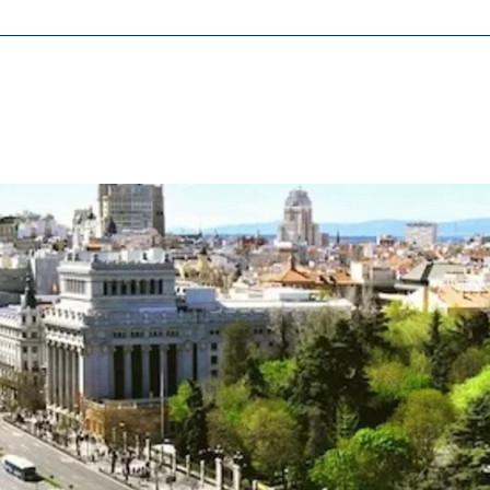
ásicas y son necesarias para el funcionamiento correcto del sitio web.
ie_consent_v2
dshape
ión de la configuración del consentimiento
o
ypo_user