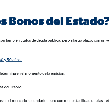
960001477
le Ireland Ltd.
os Bonos del Estado
urar la actividad de los clientes
es
on también títulos de deuda pública, pero a largo plazo, con un 
os
 inserción de videos y la incorporación de mapas interactivos. El contenido
 30 y 50 años.
a nuestro sitio web. Si acepta las cookies de medios externos, tenga en 
s internacionales a EEUU (país que no tiene una protección legal adec
e determina en el momento de la emisión.
ras del Tesoro.
tube
s en el mercado secundario, pero con menos facilidad que las Let
le Ireland Ltd.