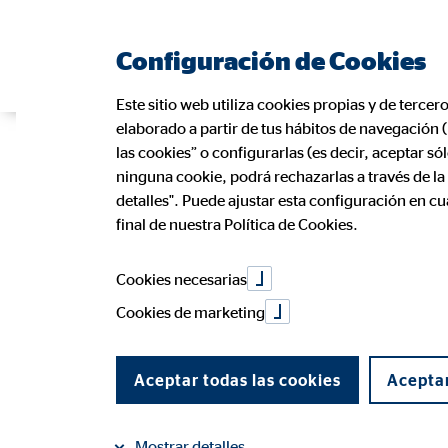
Configuración de Cookies
Este sitio web utiliza cookies propias y de tercer
elaborado a partir de tus hábitos de navegación 
Diferencia en
las cookies” o configurarlas (es decir, aceptar s
ninguna cookie, podrá rechazarlas a través de l
detalles". Puede ajustar esta configuración en c
final de nuestra Política de Cookies.
del Estado: Gu
Cookies necesarias
Cookies de marketing
28 de marzo de 2024
|
OVB Allfinanz España S.A.
Aceptar todas las cookies
Aceptar
compartir en Facebook
compartir en LinkedIn
Mostrar detalles