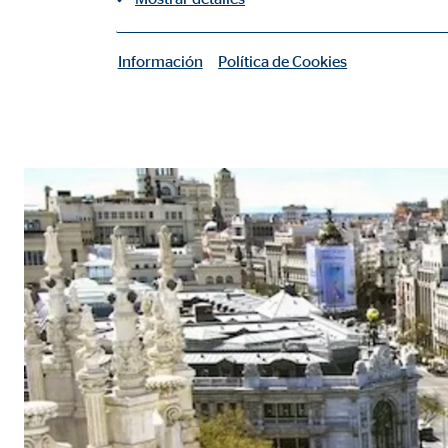
Información
Política de Cookies
|
Cookies necesarias
Las cookies necesarias permiten realizar funciones b
Cookie de consentimiento
Nombre:
cook
Proveedor:
min
Propósito:
Gest
Duración:
1 añ
Configuración del usuario
Nombre:
fe_t