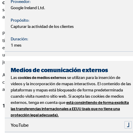
Proveedor:
capaz de ahorrar un sueldo bruto anual
. Si calculamos el
Google Ireland Ltd.
salario mínimo en España, con 35 años deberías tener
ahorrado 35.000 euros.
Propósito:
Capturar la actividad de los clientes
Pero si no has tomado este hábito ya, ¡no te preocupes! Si
Duración:
tienes en cuenta el poder del
interés compuesto
, incluso si
1 mes
empiezas de 0, en un plazo de 30 años puedes tener ahorrado
un capital importante que te permita trabajar en tener una
jubilación más cómoda e incluso retirarte antes.
Medios de comunicación externos
Aunque puedas contar con unos ingresos más modestos,
Las
se utilizan para la inserción de
cookies de medios externos
cualquiera puede adaptar sus condiciones y crear el hábito del
videos y la incorporación de mapas interactivos. El contenido de las
ahorro.
plataformas y mapas está bloqueado de forma predeterminada
cuando visita nuestro sitio web. Si acepta las cookies de medios
externos, tenga en cuenta que
está consintiendo de forma explícita
Ahorra un porcentaje de tus ingresos
: Establece una
las transferencias internacionales a EEUU (país que no tiene una
meta de ahorro mensual y esfuérzate en cumplirla. Como
protección legal adecuada).
regla general,
trata de ahorrar al menos un 10-15% de
YouTube
tus ingresos netos.
Si puedes ahorrar más, mejor.