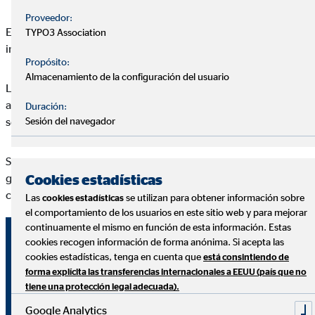
Proveedor:
El porcentaje de ahorro varía según factores como el nivel de
TYPO3 Association
ingresos, la edad y la ubicación geográfica.
Propósito:
Almacenamiento de la configuración del usuario
Los datos también muestran que el ahorro de los hogares ha
aumentado desde 2022, año en el que el ahorro medio en el
Duración:
Sesión del navegador
segundo trimestre fue del 15,9%.
Según varias opiniones, parece que con la incertidumbre
Cookies estadísticas
generada tras los años de pandemia, guerras e inflación, los
ciudadanos han potenciado sus hábitos de ahorro.
Las
se utilizan para obtener información sobre
cookies estadísticas
el comportamiento de los usuarios en este sitio web y para mejorar
continuamente el mismo en función de esta información. Estas
Datos Clave
cookies recogen información de forma anónima. Si acepta las
cookies estadísticas, tenga en cuenta que
está consintiendo de
forma explícita las transferencias internacionales a EEUU (país que no
el ahorro medio de los hogares españoles en el segundo
tiene una protección legal adecuada).
trimestre de 2024 se situó en un 21,2% de sus ingresos
Google Analytics