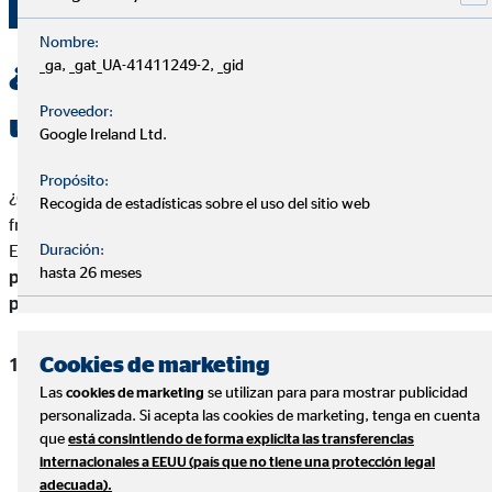
disponible
Nombre:
_ga, _gat_UA-41411249-2, _gid
¿Cuánto dinero se considera
Proveedor:
un buen ahorro?
Google Ireland Ltd.
Propósito:
¿Cuánto deberías ahorrar? Esa es una de las preguntas más
Recogida de estadísticas sobre el uso del sitio web
frecuentes de quienes desean mejorar su situación financiera.
Duración:
En general,
un "buen ahorro" dependerá de tus objetivos
hasta 26 meses
personales, pero hay algunas pautas universales que
pueden orientarte:
Cookies de marketing
Fondo de emergencia
: un fondo de emergencia es
fundamental para cualquier persona. Idealmente, para
Las
se utilizan para para mostrar publicidad
cookies de marketing
personalizada. Si acepta las cookies de marketing, tenga en cuenta
este fondo, deberías tener ahorrado entre
3 y 6 meses de
que
está consintiendo de forma explícita las transferencias
tus gastos básicos
en una cuenta de fácil acceso. Esto te
internacionales a EEUU (país que no tiene una protección legal
protegerá en caso de imprevistos como una pérdida de
adecuada).