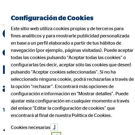
Encontrar consultor financiero
Configuración de Cookies
Este sitio web utiliza cookies propias y de terceros para
Cuánto ahorra un
fines analíticos y para mostrarle publicidad personalizada
en base a un perfil elaborado a partir de tus hábitos de
español de media:
navegación (por ejemplo, páginas visitadas). Puede aceptar
todas las cookies pulsando “Aceptar todas las cookies” o
configurarlas (es decir, aceptar sólo las cookies que desee)
Datos clave sobre el
pulsando “Aceptar cookies seleccionadas”. Si no ha
seleccionado ninguna cookie, podrá rechazarlas a través de
ahorro en España
la opción “rechazar”. Encontrará más opciones de
configuración e información en "Mostrar detalles". Puede
ajustar esta configuración en cualquier momento a través
del enlace “Editar la configuración de cookies” que
13 de noviembre de 2024
|
OVB Allfinanz España S.A.
encontrará al final de nuestra Política de Cookies.
Cookies necesarias
compartir en Facebook