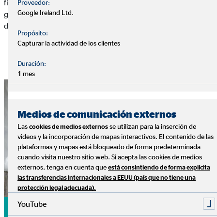
financiera con la empresa líder en Europa, arropado por una
Proveedor:
Google Ireland Ltd.
gran estructura y un equipo que te acompañará en cada paso
de tu carrera.
Propósito:
Capturar la actividad de los clientes
¿Te interesa?
Duración:
1 mes
Medios de comunicación externos
Las
se utilizan para la inserción de
cookies de medios externos
videos y la incorporación de mapas interactivos. El contenido de las
plataformas y mapas está bloqueado de forma predeterminada
cuando visita nuestro sitio web. Si acepta las cookies de medios
externos, tenga en cuenta que
está consintiendo de forma explícita
las transferencias internacionales a EEUU (país que no tiene una
protección legal adecuada).
YouTube
Tu día a día en OVB