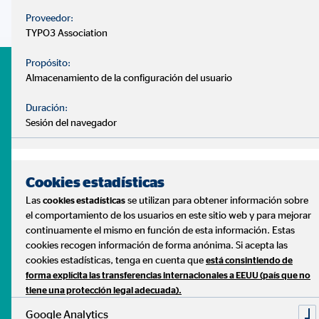
Proveedor:
TYPO3 Association
Propósito:
¡Únete a nuestro equipo de consultores!
Almacenamiento de la configuración del usuario
¿Quieres cambiar tu rumbo profesional? Si buscas una
profesión donde ayudar a los demás, obtener buenos
Duración:
Sesión del navegador
ingresos y ser dueño de tu propio tiempo, sigue leyendo.
Como consultor de OVB contarás con flexibilidad de
horarios, formación de alta calidad, fantásticos incentivos y
Cookies estadísticas
un plan de carrera basado en tus logros. Rodéate de
Las
se utilizan para obtener información sobre
cookies estadísticas
profesionales de primer nivel, bajo la sólida estructura de
el comportamiento de los usuarios en este sitio web y para mejorar
una compañía que lleva operando más de 50 años en
continuamente el mismo en función de esta información. Estas
Europa.
cookies recogen información de forma anónima. Si acepta las
cookies estadísticas, tenga en cuenta que
está consintiendo de
forma explícita las transferencias internacionales a EEUU (país que no
¿Te unes al equipo OVB?
tiene una protección legal adecuada).
Google Analytics