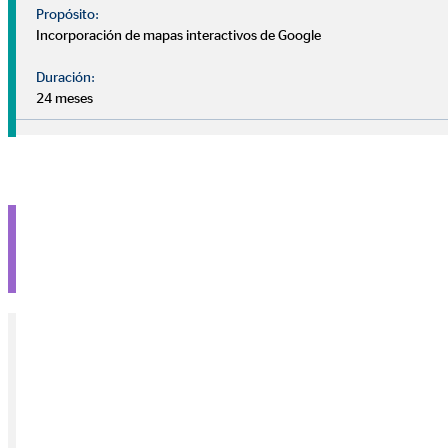
Propósito:
Incorporación de mapas interactivos de Google
Duración:
24 meses
La motivación para unirse a OVB
Contactar
Nota sobre medios externos
Utilizamos servicios de proveedores externos para brindarle
información adicional. El contenido solo se mostrará con su
permiso. Dependiendo de la ubicación del proveedor, sus datos