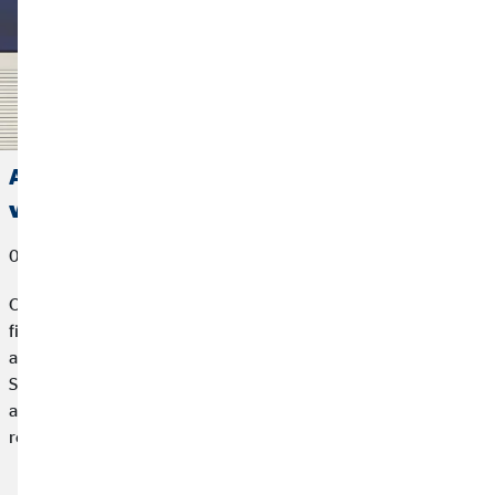
Allianz concede el premio a Mejor Agente
vinculado 2025 a OVB España
06 de marzo de 2026
OVB España, compañía especializada en planificación
financiera para particulares, hemos sido reconocida como la
agencia mejor clasificada en los Premios “Agente Vinculado
Socio Allianz” 2026, un galardón que distingue a los diez
agentes vinculados con mayor puntuación en función de los
resultados obtenidos durante el ejercicio 2025.