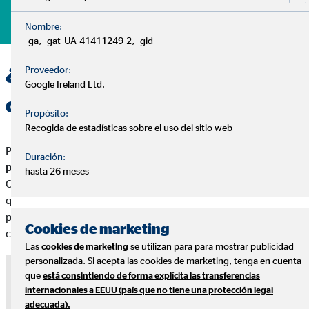
Aplicar
Nombre:
_ga, _gat_UA-41411249-2, _gid
¿Qué buscamos en nuestros
Proveedor:
Google Ireland Ltd.
consultores financieros?
Propósito:
Recogida de estadísticas sobre el uso del sitio web
Para nosotros
lo más importante no es que tengas un CV
Duración:
perfecto, sino que seas un apasionado por tu trabajo.
En
hasta 26 meses
OVB te ofrecemos desarrollarte en una actividad gratificante,
que además de ayudar a las personas con sus finanzas, te
permite disfrutar de flexibilidad y libertad en tu trabajo. Haz
Cookies de marketing
carrera con OVB, donde el límite para crecer lo estableces tú.
Las
se utilizan para para mostrar publicidad
cookies de marketing
personalizada. Si acepta las cookies de marketing, tenga en cuenta
Nota sobre medios externos
que
está consintiendo de forma explícita las transferencias
internacionales a EEUU (país que no tiene una protección legal
Utilizamos servicios de proveedores externos para brindarle
adecuada).