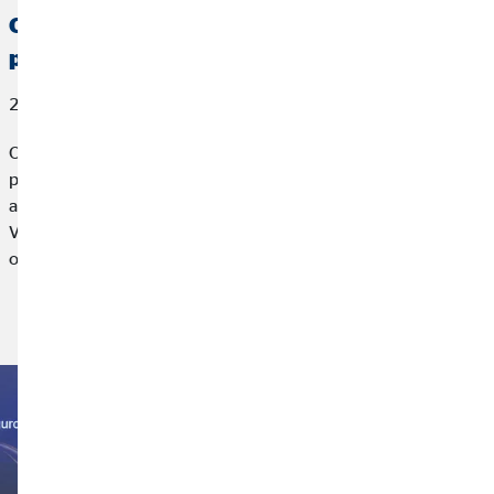
OVB España, reconocida por AXA con el
premio a la Mejor Gestión de Vida
27 de marzo de 2026
OVB España, compañía líder en planificación financiera para
particulares, ha sido reconocida por AXA, la mayor
aseguradora de Europa, con el premio a la Mejor Gestión de
Vida 2025 en el marco de un encuentro profesional
organizado por la aseguradora.
Leer más