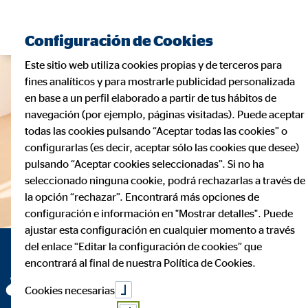
Configuración de Cookies
Este sitio web utiliza cookies propias y de terceros para
fines analíticos y para mostrarle publicidad personalizada
en base a un perfil elaborado a partir de tus hábitos de
navegación (por ejemplo, páginas visitadas). Puede aceptar
todas las cookies pulsando “Aceptar todas las cookies” o
configurarlas (es decir, aceptar sólo las cookies que desee)
pulsando “Aceptar cookies seleccionadas”. Si no ha
seleccionado ninguna cookie, podrá rechazarlas a través de
la opción “rechazar”. Encontrará más opciones de
configuración e información en "Mostrar detalles". Puede
ajustar esta configuración en cualquier momento a través
del enlace “Editar la configuración de cookies” que
encontrará al final de nuestra Política de Cookies.
Una empresa donde tu
Una empresa donde recibes
Una empresa que te premia
Una empresa donde fomar
Una empresa que ayuda a las
Todo esto es posible en OVB
¿Te imaginas trabajar
Cookies necesarias