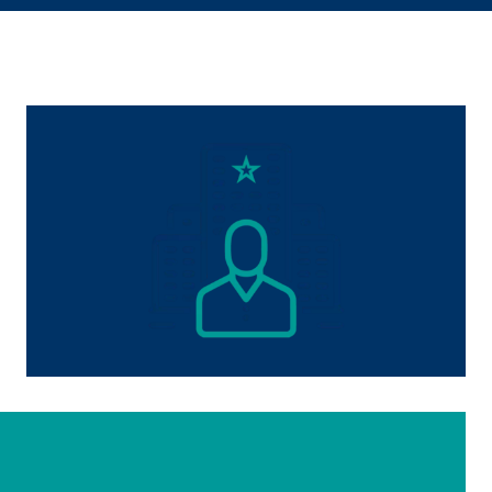
a mejorar continuamente el
s, tenga en cuenta que
está
uada).