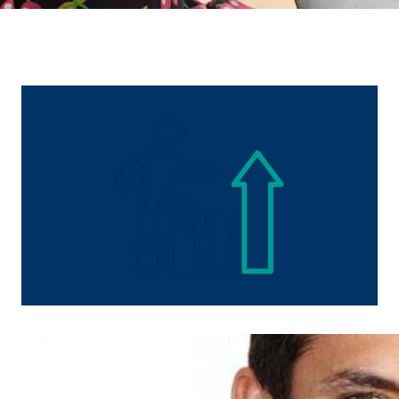
Proveedor:
TYPO
Propósito:
Alma
Duración:
Sesi
Cookies estadísticas
Las
cookies estadísticas
se utilizan para obtener in
mismo en función de esta información. Estas cookies
consintiendo de forma explícita las transferencia
Google Analytics
Nombre:
_ga,
Proveedor:
Goog
Propósito:
Reco