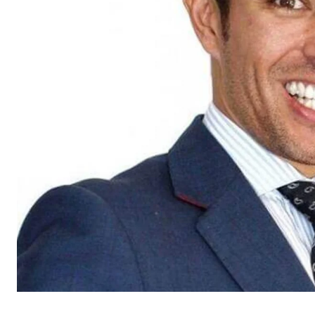
Duración:
hast
Cookies de marketing
Las
cookies de marketing
se utilizan para para mos
consintiendo de forma explícita las transferencia
Facebook Pixel
Nombre:
_fbp
Proveedor:
Face
Propósito:
Vinc
Duración:
3 m
Google Ads