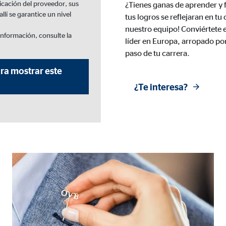
icación del proveedor, sus
¿Tienes ganas de aprender y 
rción de vídeos
lí se garantice un nivel
tus logros se reflejaran en tu
meses
nuestro equipo! Conviértete e
información, consulte la
líder en Europa, arropado po
paso de tu carrera.
ra mostrar este
gle_maps
¿Te interesa?
le Ireland Ltd.
rporación de mapas interactivos de Google
meses