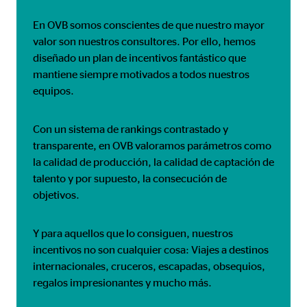
En OVB somos conscientes de que nuestro mayor
valor son nuestros consultores. Por ello, hemos
diseñado un plan de incentivos fantástico que
mantiene siempre motivados a todos nuestros
equipos.
Con un sistema de rankings contrastado y
transparente, en OVB valoramos parámetros como
la calidad de producción, la calidad de captación de
talento y por supuesto, la consecución de
objetivos.
Y para aquellos que lo consiguen, nuestros
incentivos no son cualquier cosa: Viajes a destinos
internacionales, cruceros, escapadas, obsequios,
regalos impresionantes y mucho más.