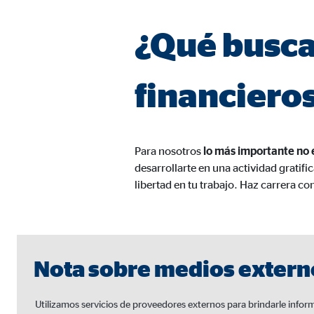
Nombre:
AW-
¿Qué busca
Proveedor:
Goog
Propósito:
Capt
financiero
Duración:
1 m
Medios de comunicación extern
Para nosotros
lo más importante no e
Las
cookies de medios externos
se utilizan para la
desarrollarte en una actividad gratifi
está bloqueado de forma predeterminada cuando visit
libertad en tu trabajo. Haz carrera co
consintiendo de forma explícita las transferencia
YouTube
Nota sobre medios extern
Nombre:
you
Proveedor:
Goog
Utilizamos servicios de proveedores externos para brindarle inform