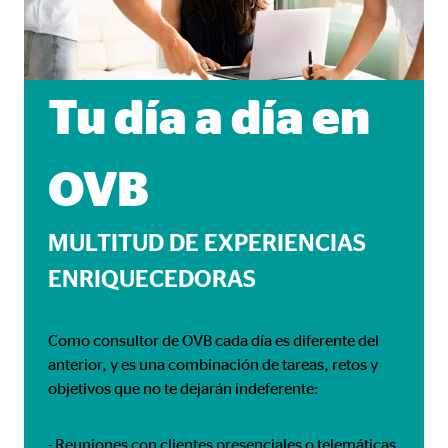
Tu día a día en
OVB
MULTITUD DE EXPERIENCIAS
ENRIQUECEDORAS
Como consultor de OVB cada día es diferente del
anterior, y es una combinación de tareas, retos y
objetivos que no te dejarán indeferente:
- Reuniones con clientes presenciales o telemáticas