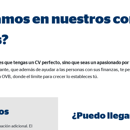
960001477
mos en nuestros co
le Ireland Ltd.
urar la actividad de los clientes
s?
es
os
s que tengas un CV perfecto, sino que seas un apasionado por 
 inserción de videos y la incorporación de mapas interactivos. El contenido
cante, que además de ayudar a las personas con sus finanzas, te per
a nuestro sitio web. Si acepta las cookies de medios externos, tenga en 
n OVB, donde el límite para crecer lo estableces tú.
s internacionales a EEUU (país que no tiene una protección legal adec
os
¿Puedo llega
tube
le Ireland Ltd.
ación adicional. El