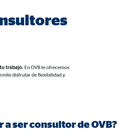
nsultores
tu trabajo.
En OVB te ofrecemos
 de las plataformas y mapas
mite disfrutar de flexibilidad y
cuenta que
está
uada).
r a ser consultor de OVB?