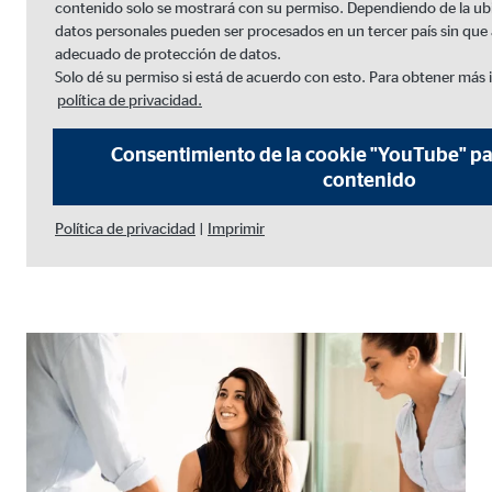
contenido solo se mostrará con su permiso. Dependiendo de la ub
Propósito:
Inse
datos personales pueden ser procesados en un tercer país sin que al
adecuado de protección de datos.
Duración:
24 
Solo dé su permiso si está de acuerdo con esto. Para obtener más 
política de privacidad.
Google Maps
Consentimiento de la cookie "YouTube" pa
Nombre:
goo
contenido
Proveedor:
Goog
Política de privacidad
|
Imprimir
Propósito:
Inco
Duración:
24 