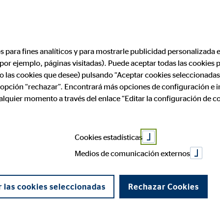
os para fines analíticos y para mostrarle publicidad personalizada e
(por ejemplo, páginas visitadas). Puede aceptar todas las cookies
rofesional
Aviso legal
ólo las cookies que desee) pulsando “Aceptar cookies seleccionadas
a opción “rechazar”. Encontrará más opciones de configuración e 
ualquier momento a través del enlace “Editar la configuración de c
¿Te im
Cookies estadísticas
Todo est
Una
Una emp
Medios de comunicación externos
Una emp
trabaj
Una emp
OVB Esp
 las cookies seleccionadas
empresa
fomar pa
Una emp
Rechazar Cookies
esfuerzo 
premia c