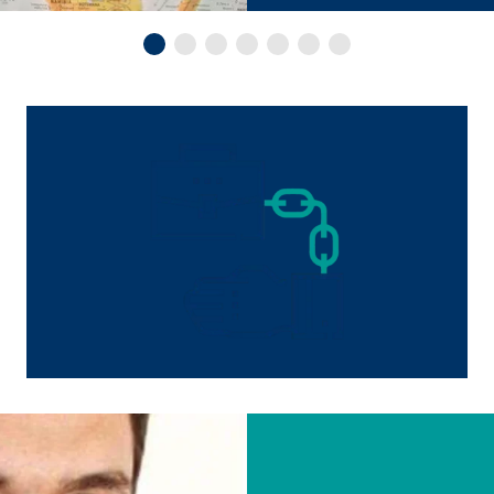
3 Association
cenamiento de la configuración del usuario
ón del navegador
formación sobre el comportamiento de los usuarios en este sitio web y par
 recogen información de forma anónima. Si acepta las cookies estadística
s internacionales a EEUU (país que no tiene una protección legal adec
 _gat_UA-41411249-2, _gid
le Ireland Ltd.
gida de estadísticas sobre el uso del sitio web