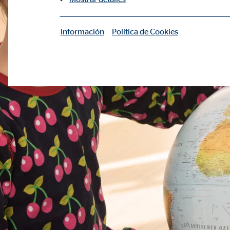
Información
Política de Cookies
|
Cookies necesarias
Las cookies necesarias permiten realizar funciones b
Cookie de consentimiento
Nombre:
cook
Proveedor:
min
Propósito:
Gest
Duración:
1 añ
Configuración del usuario
Nombre:
fe_t