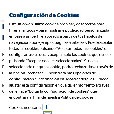
Configuración de Cookies
Este sitio web utiliza cookies propias y de terceros para
Delegación de OVB Allfinanz
fines analíticos y para mostrarle publicidad personalizada
España S.A. en
en base a un perfil elaborado a partir de tus hábitos de
navegación (por ejemplo, páginas visitadas). Puede aceptar
todas las cookies pulsando “Aceptar todas las cookies” o
En cumplimiento de la Ley 34/2002 de Servicios de la
configurarlas (es decir, aceptar sólo las cookies que desee)
Sociedad de la Información y de Comercio Electrónico de
pulsando “Aceptar cookies seleccionadas”. Si no ha
España, le informamos que esta página web es propiedad de
seleccionado ninguna cookie, podrá rechazarlas a través de
OVB Allfinanz España S.A., siendo sus datos identificativos
la opción “rechazar”. Encontrará más opciones de
configuración e información en "Mostrar detalles". Puede
Miguel Ochoa Belloso
ajustar esta configuración en cualquier momento a través
Coordinador de Zona para OVB
del enlace “Editar la configuración de cookies” que
encontrará al final de nuestra Política de Cookies.
Cookies necesarias