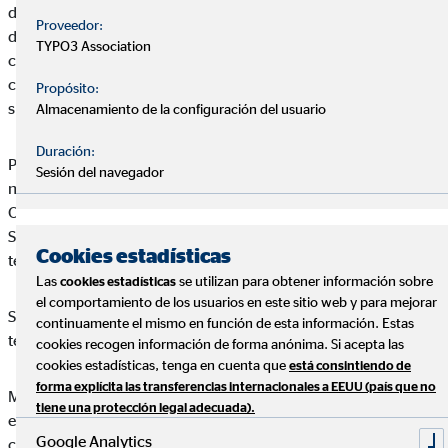
de que el acceso y uso de la página y todos los subdominios y
Proveedor:
directorios incluidos bajo la misma (en adelante,
TYPO3 Association
conjuntamente denominados como el “Web de OVB”), así
como los servicios que a través de él se puedan obtener, están
Propósito:
sujetos a los términos que se detallan en este Aviso Legal.
Almacenamiento de la configuración del usuario
Duración:
Por ello, si las consideraciones detalladas en este Aviso Legal
Sesión del navegador
no son de su conformidad, rogamos no haga uso del Portal de
OVB, ya que cualquier uso que haga del mismo o de los
Servicios en él incluidos implicará la aceptación de los
Cookies estadísticas
términos legales recogidos en este texto.
Las
se utilizan para obtener información sobre
cookies estadísticas
el comportamiento de los usuarios en este sitio web y para mejorar
Servicios en él incluidos implicará la aceptación de los
continuamente el mismo en función de esta información. Estas
términos legales recogidos en este texto.
cookies recogen información de forma anónima. Si acepta las
cookies estadísticas, tenga en cuenta que
está consintiendo de
forma explícita las transferencias internacionales a EEUU (país que no
Miguel Ochoa Belloso se reserva el derecho a realizar cambios
tiene una protección legal adecuada).
en el Web de sin previo aviso, con el objeto de actualizar,
Google Analytics
corregir, modificar, añadir o eliminar los contenidos del Web