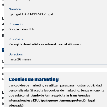
de Miguel Ochoa Belloso o de su diseño.
Nombre:
_ga, _gat_UA-41411249-2, _gid
Las condiciones y términos que se recogen en el presente
Aviso Legal pueden variar, por lo que le invitamos a que revise
Proveedor:
Google Ireland Ltd.
estos términos cuando visite de nuevo el Web de Miguel Ochoa
Belloso.
Propósito:
Recogida de estadísticas sobre el uso del sitio web
Exclusión de responsabilidad
Duración:
hasta 26 meses
Miguel Ochoa Belloso excluye sin reservas toda
responsabilidad por pérdidas o daños de cualquier tipo, ya sea
por daños directos, indirectos o resultantes, que puedan
Cookies de marketing
resultar del uso o del acceso al Web de Miguel Ochoa Belloso.
Las
se utilizan para para mostrar publicidad
cookies de marketing
personalizada. Si acepta las cookies de marketing, tenga en cuenta
Las informaciones publicadas en el Web de Miguel Ochoa
que
está consintiendo de forma explícita las transferencias
Belloso no constituyen ninguna recomendación, oferta o
internacionales a EEUU (país que no tiene una protección legal
invitación para adquirir o vender seguros o instrumentos de
adecuada).