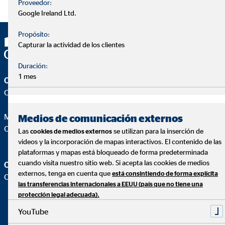
Proveedor:
Google Ireland Ltd.
Propósito:
Capturar la actividad de los clientes
Duración:
1 mes
OVB Allfinanz España S.A.
Oficina |
Miguel Ochoa Belloso
Medios de comunicación externos
Coordinador de Zona para OVB
Las
se utilizan para la inserción de
cookies de medios externos
videos y la incorporación de mapas interactivos. El contenido de las
plataformas y mapas está bloqueado de forma predeterminada
cuando visita nuestro sitio web. Si acepta las cookies de medios
OVB Allfinanz España S.A.
externos, tenga en cuenta que
está consintiendo de forma explícita
Oficina |
las transferencias internacionales a EEUU (país que no tiene una
protección legal adecuada).
YouTube