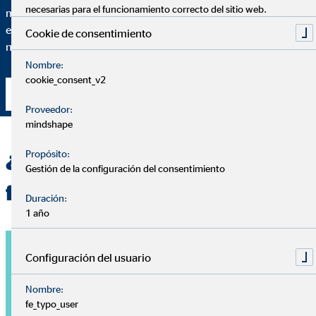
necesarias para el funcionamiento correcto del sitio web.
mínimo detalle de por qué recomiendo una solución financiera
específica y en qué medida se adapta esta solución a tus
Cookie de consentimiento
necesidades particulares.
Nombre:
cookie_consent_v2
Contacta conmigo
Proveedor:
mindshape
Propósito:
¿Quieres una planificación
Gestión de la configuración del consentimiento
financiera personalizada?
Duración:
1 año
Configuración del usuario
Nombre:
fe_typo_user