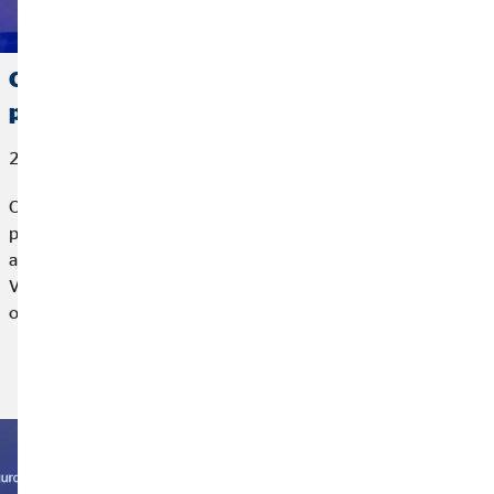
OVB España, reconocida por AXA con el
premio a la Mejor Gestión de Vida
27 de marzo de 2026
OVB España, compañía líder en planificación financiera para
particulares, ha sido reconocida por AXA, la mayor
aseguradora de Europa, con el premio a la Mejor Gestión de
Vida 2025 en el marco de un encuentro profesional
organizado por la aseguradora.
Leer más