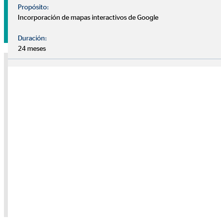
Propósito:
Incorporación de mapas interactivos de Google
Pide tu cita sin compromiso
Duración:
24 meses
Nota sobre medios externos
Utilizamos servicios de proveedores externos para brindarle
información adicional. El contenido solo se mostrará con su
permiso. Dependiendo de la ubicación del proveedor, sus datos
personales pueden ser procesados en un tercer país sin que allí se
garantice un nivel adecuado de protección de datos.
Solo dé su permiso si está de acuerdo con esto. Para obtener más
información, consulte la
política de privacidad.
Consentimiento de la cookie "YouTube" para
mostrar este contenido
Política de privacidad
|
Imprimir