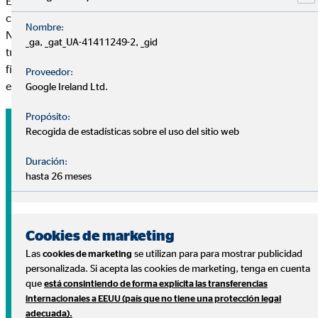
En OVB respondemos a tus preguntas sin coste y sin
compromiso.
Nombre:
Nuestros consultores te ayudarán a diseñar un plan adaptado a
_ga, _gat_UA-41411249-2, _gid
tus necesidades para ayudarte a conseguir tus metas
financieras y disfrutar de lo que más importa: tu tranquilidad
Proveedor:
económica, tu salud y tu familia.
Google Ireland Ltd.
Propósito:
Recogida de estadísticas sobre el uso del sitio web
Duración:
hasta 26 meses
Cookies de marketing
Las
se utilizan para para mostrar publicidad
cookies de marketing
personalizada. Si acepta las cookies de marketing, tenga en cuenta
que
está consintiendo de forma explícita las transferencias
Tu dinero
internacionales a EEUU (país que no tiene una protección legal
adecuada).