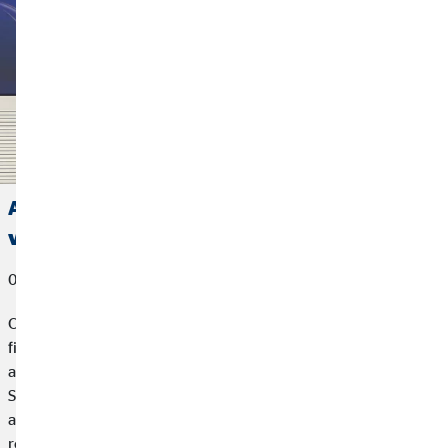
Allianz concede el premio a Mejor Agente
vinculado 2025 a OVB España
06 de marzo de 2026
OVB España, compañía especializada en planificación
financiera para particulares, hemos sido reconocida como la
agencia mejor clasificada en los Premios “Agente Vinculado
Socio Allianz” 2026, un galardón que distingue a los diez
agentes vinculados con mayor puntuación en función de los
resultados obtenidos durante el ejercicio 2025.