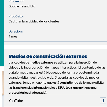
Proveedor:
- ¿Puedo disponer de un plan de ahorro ajustado a mis
Google Ireland Ltd.
necesidades?
Propósito:
Son muchas las dudas que surgen a la hora de gestionar
Capturar la actividad de los clientes
nuestras finanzas. Y cada caso es distinto, con diferentes
Duración:
necesidades y prioridades.
1 mes
Lo sabemos, y podemos ayudarte
Pide tu cita sin compromiso
Medios de comunicación externos
Las
se utilizan para la inserción de
cookies de medios externos
videos y la incorporación de mapas interactivos. El contenido de las
plataformas y mapas está bloqueado de forma predeterminada
cuando visita nuestro sitio web. Si acepta las cookies de medios
externos, tenga en cuenta que
está consintiendo de forma explícita
las transferencias internacionales a EEUU (país que no tiene una
protección legal adecuada).
YouTube