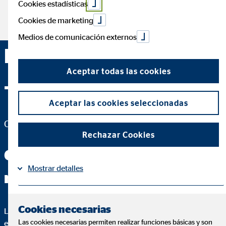
Cookies estadísticas
Cookies de marketing
Medios de comunicación externos
Miguel Ochoa Belloso
Aceptar todas las cookies
—
Aceptar las cookies seleccionadas
Coordinador de Zona para OVB Allfinanz España S.A.
Rechazar Cookies
Conmigo tendrás las
Mostrar detalles
respuestas que buscas
Información
Política de Cookies
|
Cookies necesarias
Lo más importante de un buen asesoramiento es que puedas
Las cookies necesarias permiten realizar funciones básicas y son
entender cada paso. Para ello, te voy a explicar hasta el más