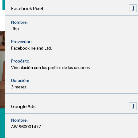
Facebook Pixel
Nombre:
_fbp
Proveedor:
Facebook Ireland Ltd.
Propósito:
Vinculación con los perfiles de los usuarios
Duración:
3 meses
Google Ads
¿Tienes dudas? te ayudamos
Nombre:
AW-960001477
- ¿Cuándo debo comenzar a pensar en mi jubilación?
- ¿Debo tener mi dinero estancado en el banco?