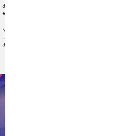
deportivo por su compromiso en la lucha contra esta
enfermedad.
Nuestra participación en esta iniciativa nace desde la
convicción de que las empresas también tenemos un papel que
desempeñar en el apoyo a causas sociales,…
Leer noticia