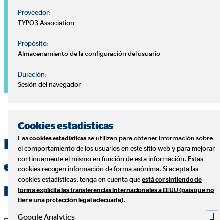
Proveedor:
TYPO3 Association
Propósito:
Almacenamiento de la configuración del usuario
Duración:
Sesión del navegador
Cookies estadísticas
Las
se utilizan para obtener información sobre
cookies estadísticas
Especialistas en la gestión
el comportamiento de los usuarios en este sitio web y para mejorar
continuamente el mismo en función de esta información. Estas
eficiente de las finanzas
cookies recogen información de forma anónima. Si acepta las
cookies estadísticas, tenga en cuenta que
está consintiendo de
personales
forma explícita las transferencias internacionales a EEUU (país que no
tiene una protección legal adecuada).
Google Analytics