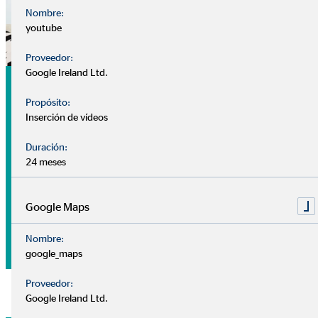
Nombre:
youtube
Proveedor:
Google Ireland Ltd.
Análisis
Propósito:
Nuestra
cita de análisis
es tu primer encuentro con tu
Inserción de vídeos
consultor, sin coste ni compromiso.
Duración:
24 meses
Nuestros consultores se centran en conocerte mejor: ¿Cuál
es tu situación financiera? ¿Tienes algún plan o prioridad
para el futuro? ¿Qué deseos y objetivos tienes a medio-largo
Google Maps
plazo?
Nombre:
google_maps
Proveedor:
Google Ireland Ltd.