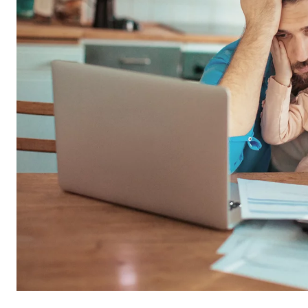
Nombre:
AW-
Proveedor:
Goog
Propósito:
Capt
Duración:
1 m
Medios de comunicación extern
Las
cookies de medios externos
se utilizan para la
está bloqueado de forma predeterminada cuando visit
consintiendo de forma explícita las transferencia
YouTube
Nombre:
you
Proveedor:
Goog