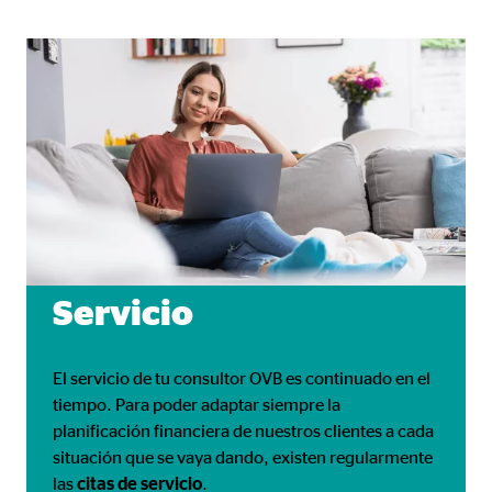
Servicio
El servicio de tu consultor OVB es continuado en el
tiempo. Para poder adaptar siempre la
planificación financiera de nuestros clientes a cada
situación que se vaya dando, existen regularmente
las
citas de
servicio
.