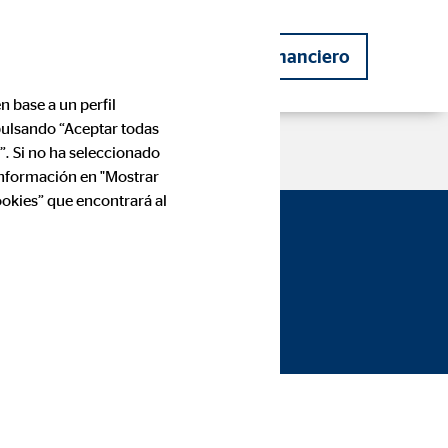
ero
Convertirse en consultor financiero
n base a un perfil
 pulsando “Aceptar todas
”. Si no ha seleccionado
información en "Mostrar
ookies” que encontrará al