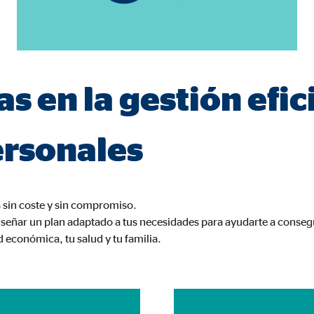
3 Association
cenamiento de la configuración del usuario
ón del navegador
as en la gestión efic
ersonales
formación sobre el comportamiento de los usuarios en este sitio web y par
 recogen información de forma anónima. Si acepta las cookies estadística
s internacionales a EEUU (país que no tiene una protección legal adec
sin coste y sin compromiso.
señar un plan adaptado a tus necesidades para ayudarte a consegui
d económica, tu salud y tu familia.
 _gat_UA-41411249-2, _gid
le Ireland Ltd.
gida de estadísticas sobre el uso del sitio web