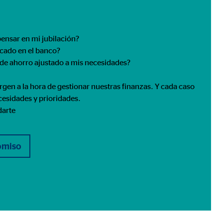
ensar en mi jubilación?
ncado en el banco?
 de ahorro ajustado a mis necesidades?
gen a la hora de gestionar nuestras finanzas. Y cada caso
ecesidades y prioridades.
darte
 de las plataformas y mapas
cuenta que
está
uada).
romiso