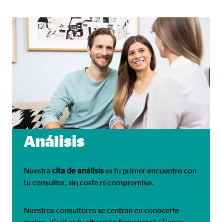
Propósito:
Inse
Duración:
24 
Google Maps
Nombre:
goo
Proveedor:
Goog
Propósito:
Inco
Duración:
24 
Análisis
Nuestra
cita de análisis
es tu primer encuentro con
tu consultor, sin coste ni compromiso.
Nuestros consultores se centran en conocerte
mejor: ¿Cuál es tu situación financiera? ¿Tienes