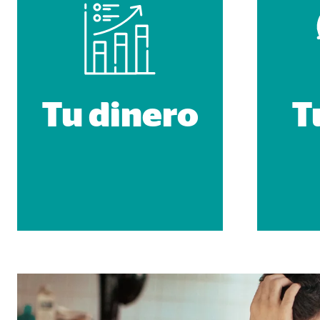
Duración:
hast
Cookies de marketing
Las
cookies de marketing
se utilizan para para mos
Tu dinero
T
consintiendo de forma explícita las transferencia
Facebook Pixel
Nombre:
_fbp
Proveedor:
Face
Propósito:
Vinc
Duración:
3 m
Google Ads