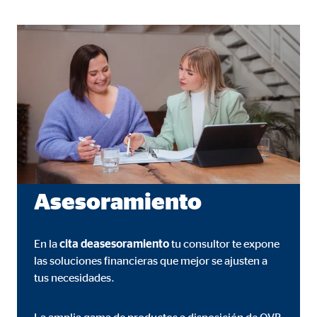
rción de vídeos
meses
gle_maps
le Ireland Ltd.
rporación de mapas interactivos de Google
meses
Asesoramiento
En la
cita de
asesoramiento
tu consultor te expone
las soluciones financieras que mejor se ajusten a
tus necesidades.
La amplia gama de productos a disposición de OVB