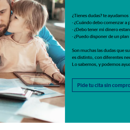
960001477
¿Tienes dudas? te ayudamos
le Ireland Ltd.
- ¿Cuándo debo comenzar a p
urar la actividad de los clientes
- ¿Debo tener mi dinero esta
- ¿Puedo disponer de un plan
es
Son muchas las dudas que sur
es distinto, con diferentes n
os
Lo sabemos, y podemos ayu
 inserción de videos y la incorporación de mapas interactivos. El contenido
a nuestro sitio web. Si acepta las cookies de medios externos, tenga en 
s internacionales a EEUU (país que no tiene una protección legal adec
Pide tu cita sin comp
tube
le Ireland Ltd.