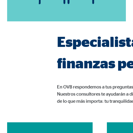
Proveedor:
TYPO
Propósito:
Alma
Duración:
Sesi
Especialist
Cookies estadísticas
finanzas p
Las
cookies estadísticas
se utilizan para obtener in
mismo en función de esta información. Estas cookies
consintiendo de forma explícita las transferencia
En OVB respondemos a tus preguntas 
Google Analytics
Nuestros consultores te ayudarán a di
de lo que más importa: tu tranquilida
Nombre:
_ga,
Proveedor:
Goog
Propósito:
Reco