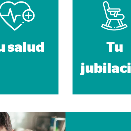
a 26 meses
trar publicidad personalizada. Si acepta las cookies de marketing, tenga e
u salud
Tu
s internacionales a EEUU (país que no tiene una protección legal adec
jubilac
book Ireland Ltd.
ulación con los perfiles de los usuarios
eses