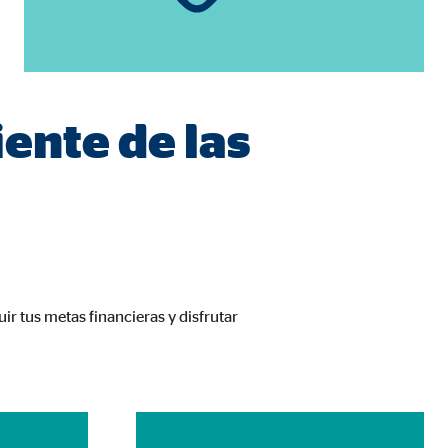
iente de las
a mejorar continuamente el
s, tenga en cuenta que
está
uada).
r tus metas financieras y disfrutar