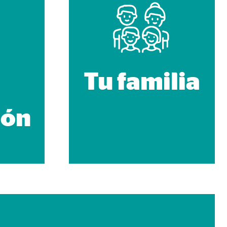
n cuenta que
está
Tu familia
uada).
ión