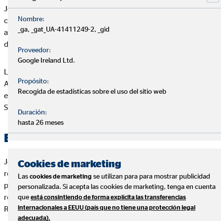
José Manuel Santos Ramírez se reserva el derecho a realizar
Nombre:
cambios en el Web de sin previo aviso, con el objeto de
_ga, _gat_UA-41411249-2, _gid
actualizar, corregir, modificar, añadir o eliminar los contenidos
del Web de José Manuel Santos Ramírez o de su diseño.
Proveedor:
Google Ireland Ltd.
Las condiciones y términos que se recogen en el presente
Propósito:
Aviso Legal pueden variar, por lo que le invitamos a que revise
Recogida de estadísticas sobre el uso del sitio web
estos términos cuando visite de nuevo el Web de José Manuel
Santos Ramírez.
Duración:
hasta 26 meses
Exclusión de responsabilidad
José Manuel Santos Ramírez excluye sin reservas toda
Cookies de marketing
responsabilidad por pérdidas o daños de cualquier tipo, ya sea
Las
se utilizan para para mostrar publicidad
cookies de marketing
por daños directos, indirectos o resultantes, que puedan
personalizada. Si acepta las cookies de marketing, tenga en cuenta
resultar del uso o del acceso al Web de José Manuel Santos
que
está consintiendo de forma explícita las transferencias
internacionales a EEUU (país que no tiene una protección legal
Ramírez.
adecuada).