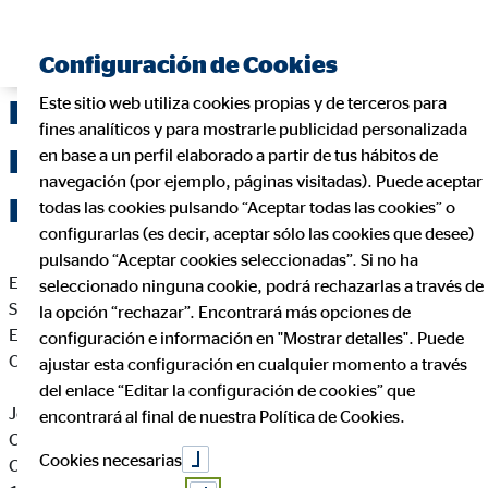
Configuración de Cookies
Este sitio web utiliza cookies propias y de terceros para
Delegación de OVB Allfinanz
fines analíticos y para mostrarle publicidad personalizada
España S.A. en Jerez de la
en base a un perfil elaborado a partir de tus hábitos de
navegación (por ejemplo, páginas visitadas). Puede aceptar
Frontera (Cádiz)
todas las cookies pulsando “Aceptar todas las cookies” o
configurarlas (es decir, aceptar sólo las cookies que desee)
pulsando “Aceptar cookies seleccionadas”. Si no ha
En cumplimiento de la Ley 34/2002 de Servicios de la
seleccionado ninguna cookie, podrá rechazarlas a través de
Sociedad de la Información y de Comercio Electrónico de
la opción “rechazar”. Encontrará más opciones de
España, le informamos que esta página web es propiedad de
configuración e información en "Mostrar detalles". Puede
OVB Allfinanz España S.A., siendo sus datos identificativos
ajustar esta configuración en cualquier momento a través
del enlace “Editar la configuración de cookies” que
José Manuel Santos Ramírez
encontrará al final de nuestra Política de Cookies.
Coordinador de Zona para OVB
Cookies necesarias
C. Doña Felipa, 7 1º B