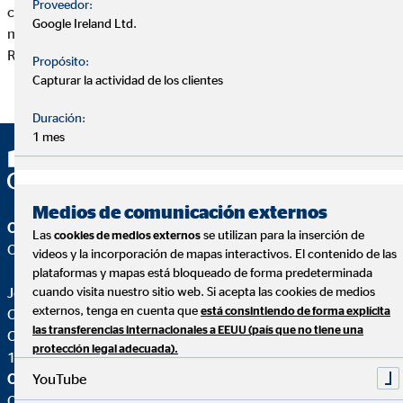
Proveedor:
cualquier otra actividad que se pueda realizarse con los
Google Ireland Ltd.
mismos, sin previo permiso por escrito de José Manuel Santos
Ramírez.
Propósito:
Capturar la actividad de los clientes
Duración:
1 mes
Medios de comunicación externos
OVB Allfinanz España S.A.
Las
se utilizan para la inserción de
cookies de medios externos
Oficina | Jerez de la Frontera (Cádiz)
videos y la incorporación de mapas interactivos. El contenido de las
plataformas y mapas está bloqueado de forma predeterminada
José Manuel Santos Ramírez
cuando visita nuestro sitio web. Si acepta las cookies de medios
externos, tenga en cuenta que
está consintiendo de forma explícita
Coordinador de Zona para OVB
las transferencias internacionales a EEUU (país que no tiene una
C. Doña Felipa, 7 1º B
protección legal adecuada).
11402 Jerez de la Frontera (Cádiz)
YouTube
OVB Allfinanz España S.A.
Oficina |