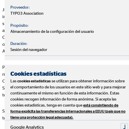
Proveedor:
José Manuel Santos Ramírez es el titular de la página web:
y le
TYPO3 Association
informa de que el acceso y uso de la página y todos los
subdominios y directorios incluidos bajo la misma (en
Propósito:
adelante, conjuntamente denominados como el “Web de
Almacenamiento de la configuración del usuario
OVB”), así como los servicios que a través de él se puedan
Duración:
obtener, están sujetos a los términos que se detallan en este
Sesión del navegador
Aviso Legal.
Por ello, si las consideraciones detalladas en este Aviso Legal
Cookies estadísticas
no son de su conformidad, rogamos no haga uso del Portal de
OVB, ya que cualquier uso que haga del mismo o de los
Las
se utilizan para obtener información sobre
cookies estadísticas
el comportamiento de los usuarios en este sitio web y para mejorar
Servicios en él incluidos implicará la aceptación de los
continuamente el mismo en función de esta información. Estas
términos legales recogidos en este texto.
cookies recogen información de forma anónima. Si acepta las
cookies estadísticas, tenga en cuenta que
está consintiendo de
Servicios en él incluidos implicará la aceptación de los
forma explícita las transferencias internacionales a EEUU (país que no
términos legales recogidos en este texto.
tiene una protección legal adecuada).
Google Analytics