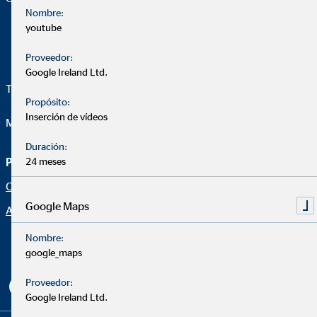
Nombre:
youtube
Proveedor:
Google Ireland Ltd.
Telefon:
+34 607 447 055
Propósito:
Inserción de vídeos
Mail:
josemanuel.santos@ovb.es
Duración:
Página de asesoramiento
24 meses
Aviso legal
Oportunidad profesional
Protección de datos
Google Maps
Aviso legal
Declaración de accesibilidad
Netiqueta
Nombre:
google_maps
Configuración de cookies
Proveedor:
Google Ireland Ltd.