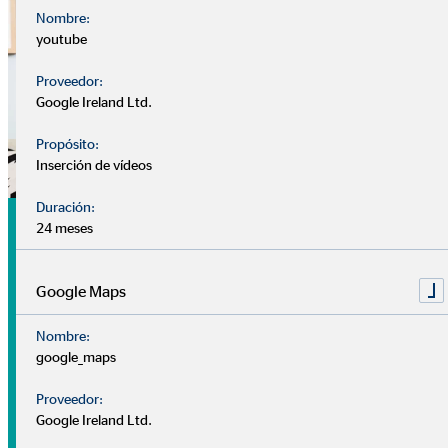
Nombre:
youtube
Proveedor:
Google Ireland Ltd.
Propósito:
Inserción de vídeos
Duración:
Análisis
24 meses
Nuestra
cita de análisis
es tu primer encuentro con tu
consultor, sin coste ni compromiso.
Google Maps
Nombre:
Nuestros consultores se centran en conocerte mejor: ¿Cuál
google_maps
es tu situación financiera? ¿Tienes algún plan o prioridad
para el futuro? ¿Qué deseos y objetivos tienes a medio-largo
Proveedor:
plazo?
Google Ireland Ltd.