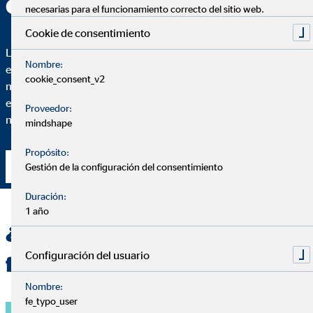
OVB España
necesarias para el funcionamiento correcto del sitio web.
Cookie de consentimiento
Lo más importante de un buen asesoramiento es que puedas
Nombre:
entender cada paso. Para ello, te voy a explicar hasta el más
cookie_consent_v2
mínimo detalle de por qué recomiendo una solución financiera
específica y en qué medida se adapta esta solución a tus
Proveedor:
necesidades particulares.
mindshape
Propósito:
Contacta conmigo
Gestión de la configuración del consentimiento
Duración:
1 año
¿Quieres una planificación
Configuración del usuario
financiera personalizada?
Nombre:
fe_typo_user