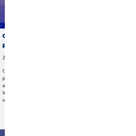
OVB España, reconocida por AXA con el
premio a la Mejor Gestión de Vida
27 de marzo de 2026
OVB España, compañía líder en planificación financiera para
particulares, ha sido reconocida por AXA, la mayor
aseguradora de Europa, con el premio a la Mejor Gestión de
Vida 2025 en el marco de un encuentro profesional
organizado por la aseguradora.
Leer más