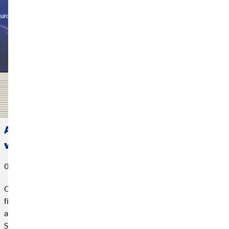
Allianz concede el premio a Mejor Agente
vinculado 2025 a OVB España
06 de marzo de 2026
OVB España, compañía especializada en planificación
financiera para particulares, hemos sido reconocida como la
agencia mejor clasificada en los Premios “Agente Vinculado
Socio Allianz” 2026, un galardón que distingue a los diez