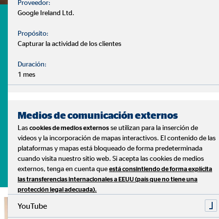
Proveedor:
Google Ireland Ltd.
¿Tienes dudas? te ayudamos
Propósito:
- ¿Cuándo debo comenzar a pensar en mi jubilación?
Capturar la actividad de los clientes
- ¿Debo tener mi dinero estancado en el banco?
- ¿Puedo disponer de un plan de ahorro ajustado a mis
Duración:
necesidades?
1 mes
Son muchas las dudas que surgen a la hora de gestionar
nuestras finanzas. Y cada caso es distinto, con diferentes
Medios de comunicación externos
necesidades y prioridades.
Las
se utilizan para la inserción de
Lo sabemos, y podemos ayudarte
cookies de medios externos
videos y la incorporación de mapas interactivos. El contenido de las
plataformas y mapas está bloqueado de forma predeterminada
cuando visita nuestro sitio web. Si acepta las cookies de medios
Pide tu cita sin compromiso
externos, tenga en cuenta que
está consintiendo de forma explícita
las transferencias internacionales a EEUU (país que no tiene una
protección legal adecuada).
YouTube