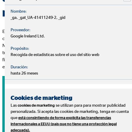
personales
Nombre:
_ga, _gat_UA-41411249-2, _gid
Proveedor:
En OVB respondemos a tus preguntas sin coste y sin
Google Ireland Ltd.
compromiso.
Nuestros consultores te ayudarán a diseñar un plan adaptado a
Propósito:
tus necesidades para ayudarte a conseguir tus metas
Recogida de estadísticas sobre el uso del sitio web
financieras y disfrutar de lo que más importa: tu tranquilidad
económica, tu salud y tu familia.
Duración:
hasta 26 meses
Cookies de marketing
Las
se utilizan para para mostrar publicidad
cookies de marketing
personalizada. Si acepta las cookies de marketing, tenga en cuenta
que
está consintiendo de forma explícita las transferencias
internacionales a EEUU (país que no tiene una protección legal
adecuada).