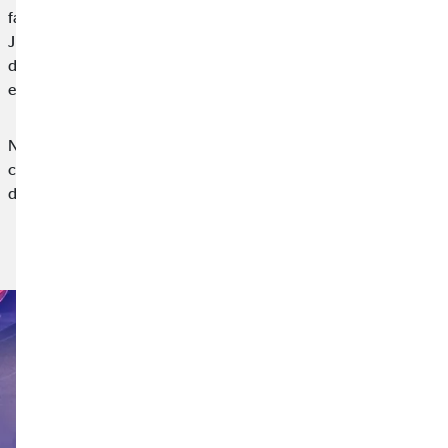
familias y voluntarios. En esta ocasión, se rindió homenaje a
Juan Carlos Unzué, referente dentro y fuera del ámbito
deportivo por su compromiso en la lucha contra esta
enfermedad.
Nuestra participación en esta iniciativa nace desde la
convicción de que las empresas también tenemos un papel que
desempeñar en el apoyo a causas sociales,…
Leer noticia