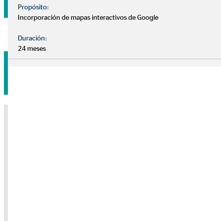
Propósito:
Incorporación de mapas interactivos de Google
Duración:
24 meses
Pide tu cita sin compromiso
Nota sobre medios externos
Utilizamos servicios de proveedores externos para brindarle
información adicional. El contenido solo se mostrará con su
permiso. Dependiendo de la ubicación del proveedor, sus datos
personales pueden ser procesados en un tercer país sin que allí se
garantice un nivel adecuado de protección de datos.
Solo dé su permiso si está de acuerdo con esto. Para obtener más
información, consulte la
política de privacidad.