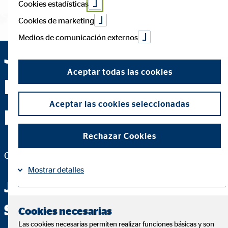
Cookies estadísticas
Cookies de marketing
Medios de comunicación externos
José Manuel Santos
Aceptar todas las cookies
Ramírez — Jerez de la
Aceptar las cookies seleccionadas
Frontera (Cádiz)
Rechazar Cookies
Coordinador de Zona para OVB Allfinanz España S.A.
Mostrar detalles
JOSE GANAZA S.L.U. -
Información
Política de Cookies
|
Sociedad colaboradora con
Cookies necesarias
Las cookies necesarias permiten realizar funciones básicas y son