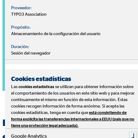
Proveedor:
TYPO3 Association
Propósito:
Almacenamiento de la configuración del usuario
Duración:
Sesión del navegador
Cookies estadísticas
Las
se utilizan para obtener información sobre
cookies estadísticas
el comportamiento de los usuarios en este sitio web y para mejorar
continuamente el mismo en función de esta información. Estas
cookies recogen información de forma anónima. Si acepta las
cookies estadísticas, tenga en cuenta que
está consintiendo de
forma explícita las transferencias internacionales a EEUU (país que no
Especialistas en la gestión
tiene una protección legal adecuada).
eficiente de las finanzas
Google Analytics