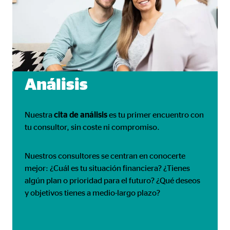
Análisis
Nuestra
cita de análisis
es tu primer encuentro con
tu consultor, sin coste ni compromiso.
Nuestros consultores se centran en conocerte
mejor: ¿Cuál es tu situación financiera? ¿Tienes
algún plan o prioridad para el futuro? ¿Qué deseos
y objetivos tienes a medio-largo plazo?