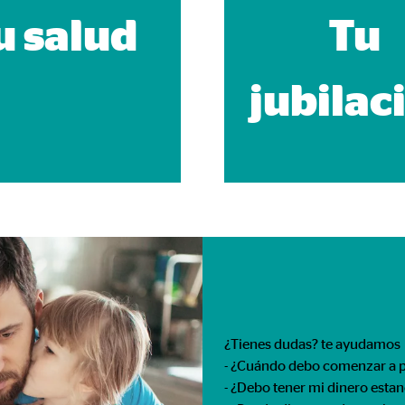
rción de vídeos
u salud
Tu
meses
jubilac
gle_maps
le Ireland Ltd.
rporación de mapas interactivos de Google
meses
¿Tienes dudas? te ayudamos
- ¿Cuándo debo comenzar a p
- ¿Debo tener mi dinero esta