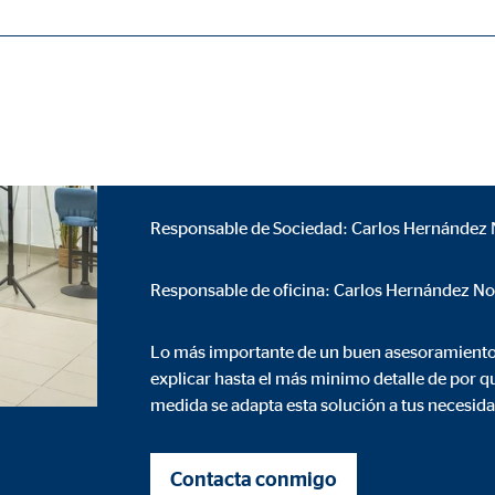
Sociedad col
ásicas y son necesarias para el funcionamiento correcto del sitio web.
OVB España
Responsable de Sociedad: Carlos Hernández
ie_consent_v2
dshape
Responsable de oficina: Carlos Hernández N
ión de la configuración del consentimiento
Lo más importante de un buen asesoramiento 
o
explicar hasta el más minimo detalle de por 
medida se adapta esta solución a tus necesida
ypo_user
Contacta conmigo