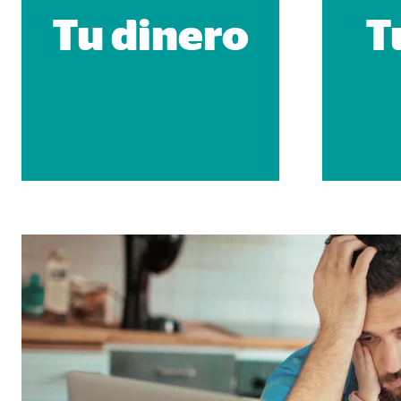
Propósito:
Inse
Tu dinero
T
Duración:
24 
Google Maps
Nombre:
goo
Proveedor:
Goog
Propósito:
Inco
Duración:
24 