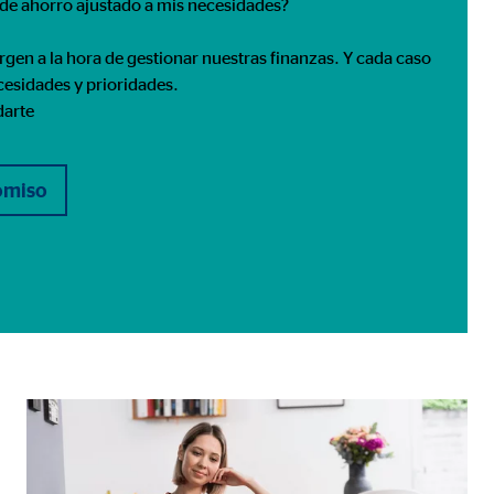
 de ahorro ajustado a mis necesidades?
gen a la hora de gestionar nuestras finanzas. Y cada caso
ecesidades y prioridades.
darte
romiso