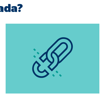
ada?
a 26 meses
trar publicidad personalizada. Si acepta las cookies de marketing, tenga e
s internacionales a EEUU (país que no tiene una protección legal adec
book Ireland Ltd.
ulación con los perfiles de los usuarios
eses