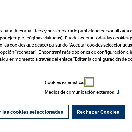
os para fines analíticos y para mostrarle publicidad personalizada e
(por ejemplo, páginas visitadas). Puede aceptar todas las cookies
ólo las cookies que desee) pulsando “Aceptar cookies seleccionadas
a opción “rechazar”. Encontrará más opciones de configuración e 
ualquier momento a través del enlace “Editar la configuración de c
OVB Sevill
Cookies estadísticas
Medios de comunicación externos
C. Doctor González Caraballo 11, Planta
 las cookies seleccionadas
Rechazar Cookies
Novantelo Con