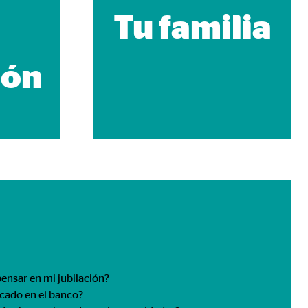
Tu familia
ión
ensar en mi jubilación?
ncado en el banco?