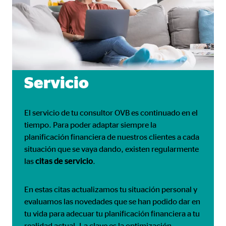
Servicio
El servicio de tu consultor OVB es continuado en el
tiempo. Para poder adaptar siempre la
planificación financiera de nuestros clientes a cada
situación que se vaya dando, existen regularmente
las
citas de
servicio
.
En estas citas actualizamos tu situación personal y
evaluamos las novedades que se han podido dar en
tu vida para adecuar tu planificación financiera a tu
realidad actual. La clave es la optimización