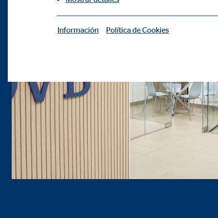
Información
Política de Cookies
|
Cookies necesarias
Las cookies necesarias permiten realizar funciones b
Cookie de consentimiento
Nombre:
cook
Proveedor:
min
Propósito:
Gest
Duración:
1 añ
Configuración del usuario
Nombre:
fe_t