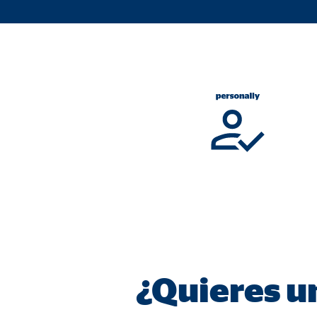
Proveedor:
TYPO
Propósito:
Alma
Duración:
Sesi
Cookies estadísticas
Las
cookies estadísticas
se utilizan para obtener in
mismo en función de esta información. Estas cookies
consintiendo de forma explícita las transferencia
Google Analytics
Nombre:
_ga,
Proveedor:
Goog
¿Quieres un
Propósito:
Reco