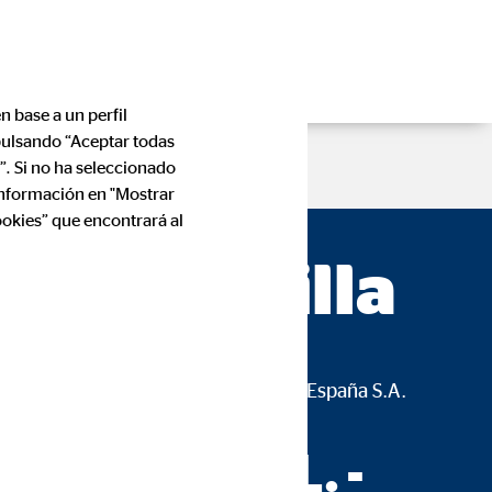
n base a un perfil
 pulsando “Aceptar todas
”. Si no ha seleccionado
información en "Mostrar
ookies” que encontrará al
a 3 — Sevilla
 3, Oficinas 9-11 para OVB Allfinanz España S.A.
sultores S.L. -