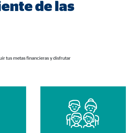
iente de las
r tus metas financieras y disfrutar
 de las plataformas y mapas
cuenta que
está
uada).