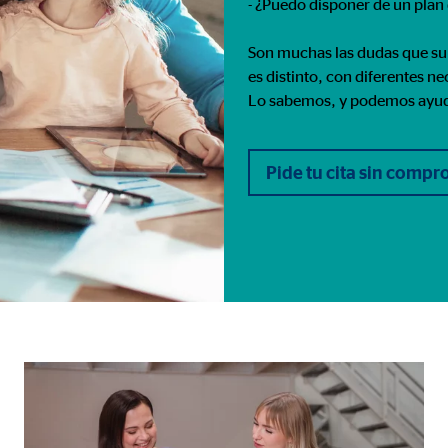
- ¿Puedo disponer de un plan
Son muchas las dudas que sur
es distinto, con diferentes n
Lo sabemos, y podemos ayu
Pide tu cita sin comp