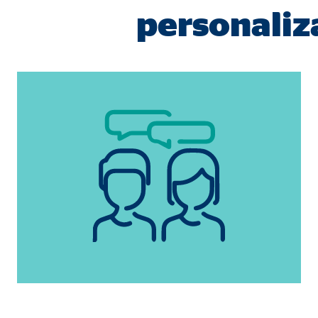
Duración:
personaliz
hast
Cookies de marketing
Las
cookies de marketing
se utilizan para para mos
consintiendo de forma explícita las transferencia
Facebook Pixel
Nombre:
_fbp
Proveedor:
Face
Propósito:
Vinc
Duración:
3 m
Google Ads