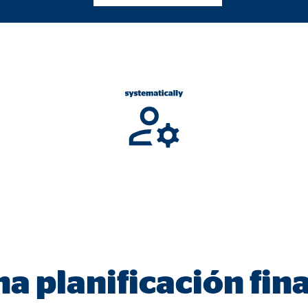
3 Association
cenamiento de la configuración del usuario
ón del navegador
formación sobre el comportamiento de los usuarios en este sitio web y par
 recogen información de forma anónima. Si acepta las cookies estadística
s internacionales a EEUU (país que no tiene una protección legal adec
 _gat_UA-41411249-2, _gid
le Ireland Ltd.
a planificación fin
gida de estadísticas sobre el uso del sitio web