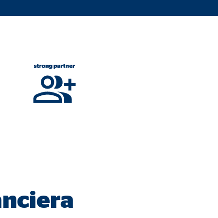
a mejorar continuamente el
s, tenga en cuenta que
está
uada).
anciera