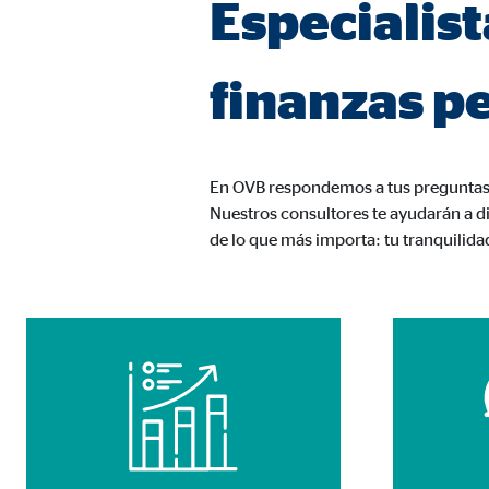
Especialist
Nombre:
AW-
Proveedor:
Goog
finanzas p
Propósito:
Capt
Duración:
1 m
En OVB respondemos a tus preguntas 
Nuestros consultores te ayudarán a di
Medios de comunicación extern
de lo que más importa: tu tranquilida
Las
cookies de medios externos
se utilizan para la
está bloqueado de forma predeterminada cuando visit
consintiendo de forma explícita las transferencia
YouTube
Nombre:
you
Proveedor:
Goog