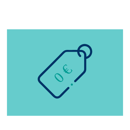
n cuenta que
está
uada).
0 €