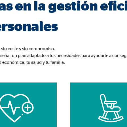
as en la gestión efic
960001477
le Ireland Ltd.
ersonales
urar la actividad de los clientes
es
sin coste y sin compromiso.
señar un plan adaptado a tus necesidades para ayudarte a consegui
os
d económica, tu salud y tu familia.
 inserción de videos y la incorporación de mapas interactivos. El contenido
a nuestro sitio web. Si acepta las cookies de medios externos, tenga en 
s internacionales a EEUU (país que no tiene una protección legal adec
tube
le Ireland Ltd.