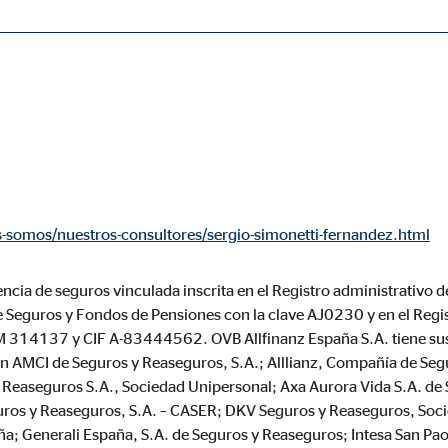
ásicas y son necesarias para el funcionamiento correcto del sitio web.
ie_consent_v2
-somos/nuestros-consultores/sergio-simonetti-fernandez.html
dshape
ncia de seguros vinculada inscrita en el Registro administrativo d
ión de la configuración del consentimiento
e Seguros y Fondos de Pensiones con la clave AJ0230 y en el Regi
o
M 314137 y CIF A-83444562. OVB Allfinanz España S.A. tiene sus
ón AMCI de Seguros y Reaseguros, S.A.; Alllianz, Compañía de Se
Reaseguros S.A., Sociedad Unipersonal; Axa Aurora Vida S.A. de 
ros y Reaseguros, S.A. – CASER; DKV Seguros y Reaseguros, Soc
ypo_user
a; Generali España, S.A. de Seguros y Reaseguros; Intesa San Pao