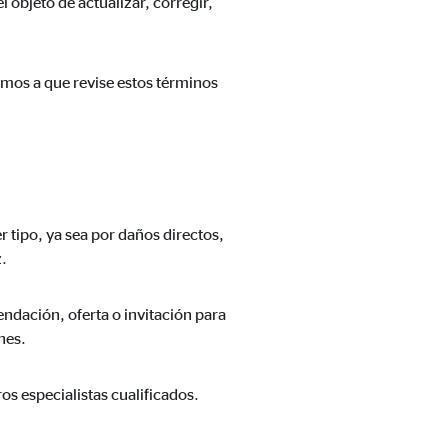
 objeto de actualizar, corregir,
amos a que revise estos términos
n cuenta que
está
uada).
 tipo, ya sea por daños directos,
z.
dación, oferta o invitación para
nes.
s especialistas cualificados.