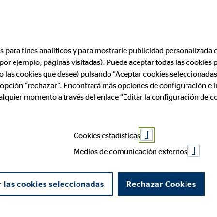
os para fines analíticos y para mostrarle publicidad personalizada e
(por ejemplo, páginas visitadas). Puede aceptar todas las cookies
rofesional
Aviso legal
ólo las cookies que desee) pulsando “Aceptar cookies seleccionadas
a opción “rechazar”. Encontrará más opciones de configuración e 
ualquier momento a través del enlace “Editar la configuración de c
 de OVB Allfinanz E
Cookies estadísticas
Medios de comunicación externos
 Servicios de la Sociedad de la Información y de Comercio Elect
 las cookies seleccionadas
Rechazar Cookies
llfinanz España S.A., siendo sus datos identificativos