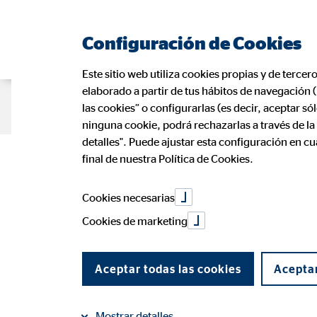
Configuración de Cookies
Este sitio web utiliza cookies propias y de tercer
elaborado a partir de tus hábitos de navegación 
Página de consultor
Oportunidad p
las cookies” o configurarlas (es decir, aceptar s
ninguna cookie, podrá rechazarlas a través de l
detalles". Puede ajustar esta configuración en c
Delegación
final de nuestra Política de Cookies.
Cookies necesarias
en Madrid
Cookies de marketing
En cumplimiento de la Ley 34/2002 de
Aceptar todas las cookies
Aceptar
esta página web es propiedad de OVB A
Mostrar detalles