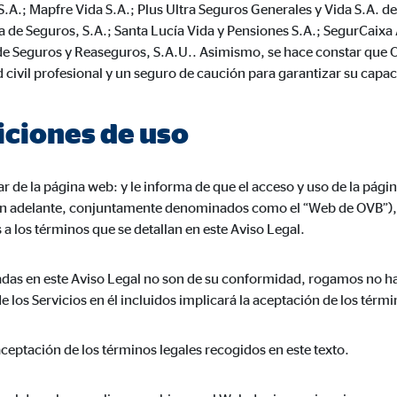
A.; Mapfre Vida S.A.; Plus Ultra Seguros Generales y Vida S.A. d
3 Association
 de Seguros, S.A.; Santa Lucía Vida y Pensiones S.A.; SegurCaixa 
cenamiento de la configuración del usuario
e Seguros y Reaseguros, S.A.U.. Asimismo, se hace constar que O
 civil profesional y un seguro de caución para garantizar su capac
ón del navegador
iciones de uso
formación sobre el comportamiento de los usuarios en este sitio web y par
lar de la página web:
y le informa de que el acceso y uso de la pági
 recogen información de forma anónima. Si acepta las cookies estadística
(en adelante, conjuntamente denominados como el “Web de OVB”), a
s internacionales a EEUU (país que no tiene una protección legal adec
 a los términos que se detallan en este Aviso Legal.
lladas en este Aviso Legal no son de su conformidad, rogamos no h
los Servicios en él incluidos implicará la aceptación de los térmi
 _gat_UA-41411249-2, _gid
le Ireland Ltd.
 aceptación de los términos legales recogidos en este texto.
gida de estadísticas sobre el uso del sitio web