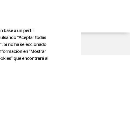
n base a un perfil
 pulsando “Aceptar todas
”. Si no ha seleccionado
información en "Mostrar
ookies” que encontrará al
spaña S.A.
rónico de España, le informamos que