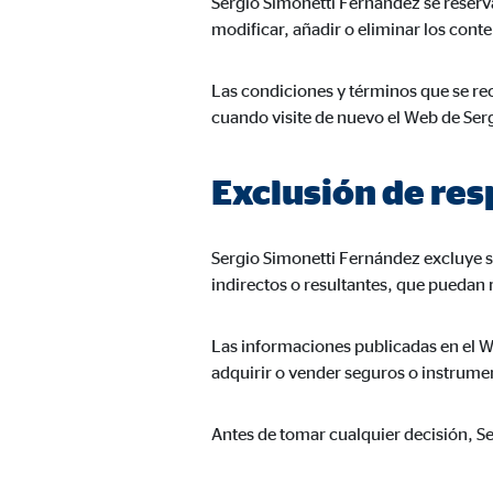
Sergio Simonetti Fernández se reserva 
Duración:
hast
modificar, añadir o eliminar los cont
Las condiciones y términos que se rec
Cookies de marketing
cuando visite de nuevo el Web de Ser
Las
cookies de marketing
se utilizan para para mos
consintiendo de forma explícita las transferencia
Exclusión de re
Facebook Pixel
Sergio Simonetti Fernández excluye si
Nombre:
_fbp
indirectos o resultantes, que puedan 
Proveedor:
Face
Las informaciones publicadas en el W
Propósito:
Vinc
adquirir o vender seguros o instrumen
Duración:
3 m
Antes de tomar cualquier decisión, S
Google Ads