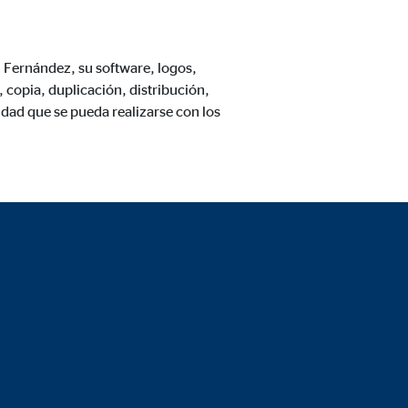
i Fernández, su software, logos,
copia, duplicación, distribución,
dad que se pueda realizarse con los
 de las plataformas y mapas
cuenta que
está
uada).