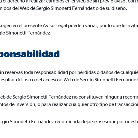
el derecho a realizar cambios en el Web de sin previo aviso, con el
a 26 meses
enidos del Web de Sergio Simonetti Fernández o de su diseño.
ogen en el presente Aviso Legal pueden variar, por lo que le invit
gio Simonetti Fernández.
trar publicidad personalizada. Si acepta las cookies de marketing, tenga e
s internacionales a EEUU (país que no tiene una protección legal adec
sponsabilidad
n reservas toda responsabilidad por pérdidas o daños de cualquier
resultar del uso o del acceso al Web de Sergio Simonetti Fernánde
book Ireland Ltd.
eb de Sergio Simonetti Fernández no constituyen ninguna recomen
ulación con los perfiles de los usuarios
tos de inversión, o para realizar cualquier otro tipo de transaccio
eses
ergio Simonetti Fernández recomienda dejarse asesorar por nuestro