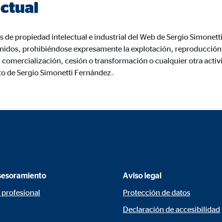
ctual
960001477
le Ireland Ltd.
s de propiedad intelectual e industrial del Web de Sergio Simonett
urar la actividad de los clientes
idos, prohibiéndose expresamente la explotación, reproducción, 
comercialización, cesión o transformación o cualquier otra activi
es
to de Sergio Simonetti Fernández.
os
 inserción de videos y la incorporación de mapas interactivos. El contenido
a nuestro sitio web. Si acepta las cookies de medios externos, tenga en 
s internacionales a EEUU (país que no tiene una protección legal adec
sesoramiento
Aviso legal
 profesional
Protección de datos
tube
Declaración de accesibilidad
le Ireland Ltd.