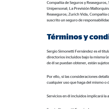
Compañía de Seguros y Reaseguros, S.
Proveedor:
TYPO
Unipersonal; La Previsión Mallorquina
Propósito:
Alma
Reaseguros; Zurich Vida, Compañía d
suscrito un seguro de responsabilidad
Duración:
Sesi
Términos y cond
Cookies estadísticas
Las
cookies estadísticas
se utilizan para obtener in
Sergio Simonetti Fernández es el titu
mismo en función de esta información. Estas cookies
directorios incluidos bajo la misma 
consintiendo de forma explícita las transferencia
de él se puedan obtener, están sujetos
Google Analytics
Por ello, si las consideraciones deta
cualquier uso que haga del mismo o de 
Nombre:
_ga,
Proveedor:
Goog
Servicios en él incluidos implicará la
Propósito:
Reco