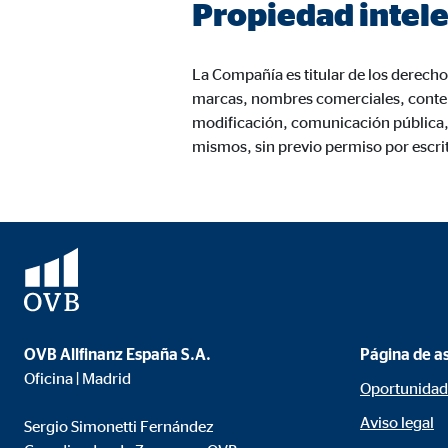
Propiedad intele
Nombre:
AW-
Proveedor:
Goog
La Compañía es titular de los derecho
Propósito:
Capt
marcas, nombres comerciales, conten
modificación, comunicación pública, 
Duración:
1 m
mismos, sin previo permiso por escri
Medios de comunicación extern
Las
cookies de medios externos
se utilizan para la
está bloqueado de forma predeterminada cuando visit
consintiendo de forma explícita las transferencia
YouTube
OVB Allfinanz España S.A.
Página de a
Oficina | Madrid
Oportunidad
Nombre:
you
Aviso legal
Sergio Simonetti Fernández
Proveedor:
Goog