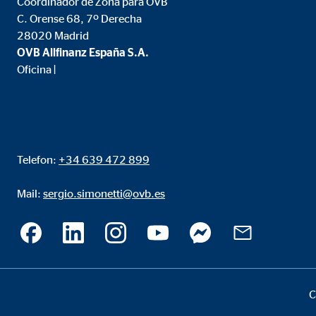
Coordinador de Zona para OVB
Propósito:
Inse
C. Orense 68, 7º Derecha
28020 Madrid
Duración:
24 
OVB Allfinanz España S.A.
Oficina |
Google Maps
Nombre:
goo
Proveedor:
Goog
Telefon:
+34 639 472 899
Propósito:
Inco
Duración:
24 
Mail:
sergio.simonetti@ovb.es
C