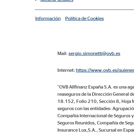
Sergio Simonetti Fernández
Coordinador de Zona para OVB
C. Orense 68, 7º Derecha
Información
Política de Cookies
|
28020 Madrid
Cookies necesarias
Las cookies necesarias permiten realizar funciones b
Telefon: +34 639 472 899
Cookie de consentimiento
Mail:
sergio.simonetti@ovb.es
Nombre:
cook
Internet:
https://www.ovb.es/quienes
Proveedor:
min
Propósito:
“OVB Allfinanz España S.A. es una age
Gest
reaseguros de la Dirección General d
Duración:
1 añ
18.152, Folio 210, Sección 8, Hoja 
seguros con las entidades: Agrupaci
Configuración del usuario
Compañía Internacional de Seguros y 
Seguros Reunidos, Compañía de Segu
Nombre:
fe_t
Insurance Lux,S.A., Sucursal en Españ