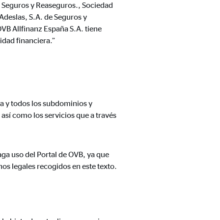
e Seguros y Reaseguros., Sociedad
Adeslas, S.A. de Seguros y
VB Allfinanz España S.A. tiene
idad financiera.”
a mejorar continuamente el
na y todos los subdominios y
s, tenga en cuenta que
está
sí como los servicios que a través
uada).
aga uso del Portal de OVB, ya que
nos legales recogidos en este texto.