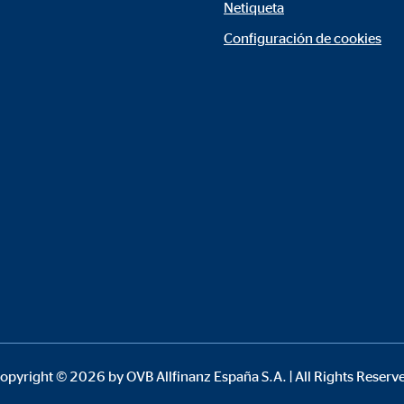
Netiqueta
rción de vídeos
Configuración de cookies
meses
gle_maps
le Ireland Ltd.
rporación de mapas interactivos de Google
meses
opyright © 2026 by OVB Allfinanz España S.A. | All Rights Reserv