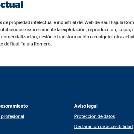
ctual
960001477
le Ireland Ltd.
s de propiedad intelectual e industrial del Web de Raúl Fajula Ro
urar la actividad de los clientes
ohibiéndose expresamente la explotación, reproducción, copia, d
comercialización, cesión o transformación o cualquier otra activi
es
to de Raúl Fajula Romero.
os
 inserción de videos y la incorporación de mapas interactivos. El contenido
a nuestro sitio web. Si acepta las cookies de medios externos, tenga en 
s internacionales a EEUU (país que no tiene una protección legal adec
sesoramiento
Aviso legal
 profesional
Protección de datos
tube
Declaración de accesibilidad
le Ireland Ltd.