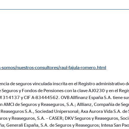
ásicas y son necesarias para el funcionamiento correcto del sitio web.
ie_consent_v2
-somos/nuestros-consultores/raul-fajula-romero.html
dshape
ncia de seguros vinculada inscrita en el Registro administrativo d
ión de la configuración del consentimiento
e Seguros y Fondos de Pensiones con la clave AJ0230 y en el Regi
o
M 314137 y CIF A-83444562. OVB Allfinanz España S.A. tiene sus
ón AMCI de Seguros y Reaseguros, S.A.; Alllianz, Compañía de Se
Reaseguros S.A., Sociedad Unipersonal; Axa Aurora Vida S.A. de 
ros y Reaseguros, S.A. – CASER; DKV Seguros y Reaseguros, Soc
ypo_user
a; Generali España, S.A. de Seguros y Reaseguros; Intesa San Pao