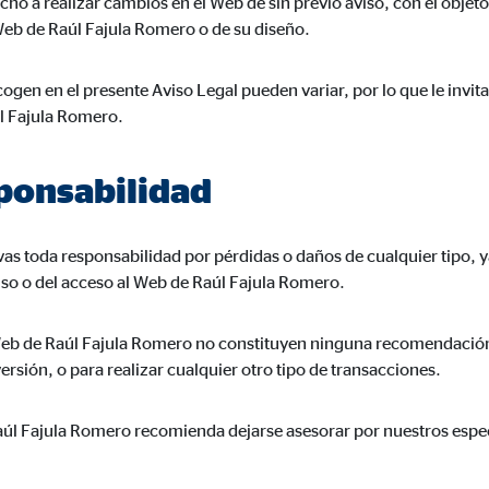
ho a realizar cambios en el Web de sin previo aviso, con el objeto 
a 26 meses
 Web de Raúl Fajula Romero o de su diseño.
ogen en el presente Aviso Legal pueden variar, por lo que le invit
l Fajula Romero.
trar publicidad personalizada. Si acepta las cookies de marketing, tenga e
s internacionales a EEUU (país que no tiene una protección legal adec
sponsabilidad
as toda responsabilidad por pérdidas o daños de cualquier tipo, y
uso o del acceso al Web de Raúl Fajula Romero.
book Ireland Ltd.
eb de Raúl Fajula Romero no constituyen ninguna recomendación, 
ulación con los perfiles de los usuarios
rsión, o para realizar cualquier otro tipo de transacciones.
eses
aúl Fajula Romero recomienda dejarse asesorar por nuestros especi