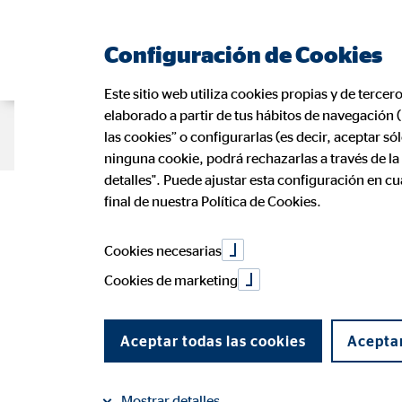
Configuración de Cookies
Este sitio web utiliza cookies propias y de tercer
elaborado a partir de tus hábitos de navegación 
Página de consultor
Oportunidad p
las cookies” o configurarlas (es decir, aceptar s
ninguna cookie, podrá rechazarlas a través de l
detalles". Puede ajustar esta configuración en c
Delegación
final de nuestra Política de Cookies.
Cookies necesarias
en Vic (Ba
Cookies de marketing
En cumplimiento de la Ley 34/2002 de
Aceptar todas las cookies
Aceptar
esta página web es propiedad de OVB A
Mostrar detalles