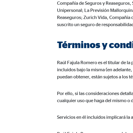
Compañía de Seguros y Reaseguros, S.
Proveedor:
TYPO
Unipersonal; La Previsión Mallorquina
Propósito:
Alma
Reaseguros; Zurich Vida, Compañía d
suscrito un seguro de responsabilidad
Duración:
Sesi
Términos y cond
Cookies estadísticas
Las
cookies estadísticas
se utilizan para obtener in
Raúl Fajula Romero es el titular de l
mismo en función de esta información. Estas cookies
incluidos bajo la misma (en adelante
consintiendo de forma explícita las transferencia
puedan obtener, están sujetos a los t
Google Analytics
Por ello, si las consideraciones deta
cualquier uso que haga del mismo o de 
Nombre:
_ga,
Proveedor:
Goog
Servicios en él incluidos implicará la
Propósito:
Reco