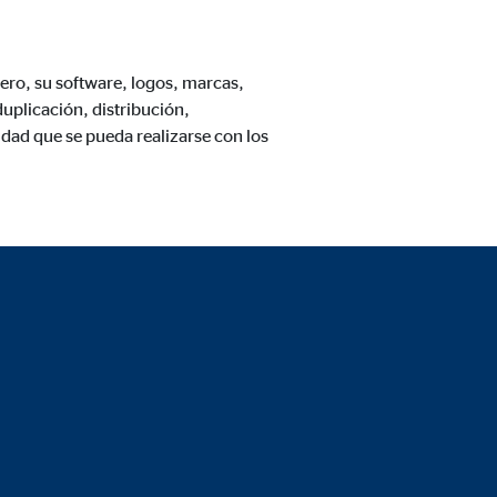
mero, su software, logos, marcas,
uplicación, distribución,
dad que se pueda realizarse con los
 de las plataformas y mapas
cuenta que
está
uada).