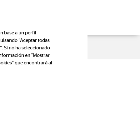
n base a un perfil
 pulsando “Aceptar todas
”. Si no ha seleccionado
información en "Mostrar
ookies” que encontrará al
spaña S.A.
rónico de España, le informamos que