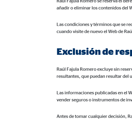
Raúl Fajula Romero se reserva el derec
Duración:
hast
añadir o eliminar los contenidos del
Las condiciones y términos que se rec
Cookies de marketing
cuando visite de nuevo el Web de Raú
Las
cookies de marketing
se utilizan para para mos
consintiendo de forma explícita las transferencia
Exclusión de re
Facebook Pixel
Raúl Fajula Romero excluye sin reserv
Nombre:
_fbp
resultantes, que puedan resultar del 
Proveedor:
Face
Las informaciones publicadas en el W
Propósito:
Vinc
vender seguros o instrumentos de inve
Duración:
3 m
Antes de tomar cualquier decisión, R
Google Ads