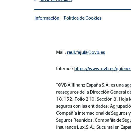
Raúl Fajula Romero
Coordinador de Zona para OVB
C. Sant Just , 9 2A
Información
Política de Cookies
|
08500 Vic (Barcelona)
Cookies necesarias
Las cookies necesarias permiten realizar funciones b
Telefon: +34 651 341 723
Cookie de consentimiento
Mail:
raul.fajula@ovb.es
Nombre:
cook
Internet:
https://www.ovb.es/quienes
Proveedor:
min
Propósito:
“OVB Allfinanz España S.A. es una age
Gest
reaseguros de la Dirección General d
Duración:
1 añ
18.152, Folio 210, Sección 8, Hoja 
seguros con las entidades: Agrupaci
Configuración del usuario
Compañía Internacional de Seguros y 
Seguros Reunidos, Compañía de Segu
Nombre:
fe_t
Insurance Lux,S.A., Sucursal en Españ