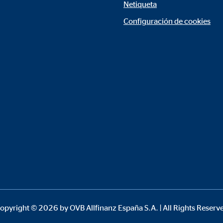
Netiqueta
rción de vídeos
Configuración de cookies
meses
gle_maps
le Ireland Ltd.
rporación de mapas interactivos de Google
meses
opyright © 2026 by OVB Allfinanz España S.A. | All Rights Reserv