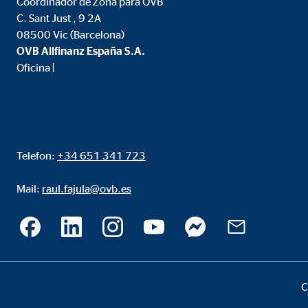
Coordinador de Zona para OVB
Propósito:
Inse
C. Sant Just , 9 2A
08500 Vic (Barcelona)
Duración:
24 
OVB Allfinanz España S.A.
Oficina |
Google Maps
Nombre:
goo
Proveedor:
Goog
Telefon:
+34 651 341 723
Propósito:
Inco
Duración:
24 
Mail:
raul.fajula@ovb.es
C