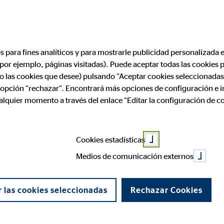
os para fines analíticos y para mostrarle publicidad personalizada e
(por ejemplo, páginas visitadas). Puede aceptar todas las cookies
rofesional
Aviso legal
ólo las cookies que desee) pulsando “Aceptar cookies seleccionadas
a opción “rechazar”. Encontrará más opciones de configuración e 
ualquier momento a través del enlace “Editar la configuración de c
 de OVB Allfinanz E
Cookies estadísticas
rcelona)
Medios de comunicación externos
 Servicios de la Sociedad de la Información y de Comercio Elect
 las cookies seleccionadas
Rechazar Cookies
llfinanz España S.A., siendo sus datos identificativos