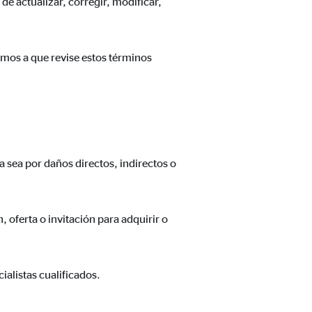
de actualizar, corregir, modificar,
amos a que revise estos términos
n cuenta que
está
uada).
a sea por daños directos, indirectos o
oferta o invitación para adquirir o
alistas cualificados.