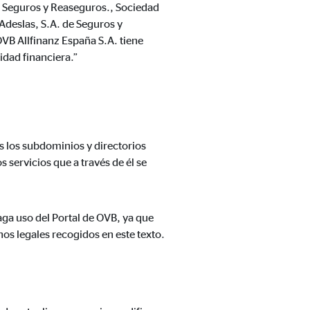
e Seguros y Reaseguros., Sociedad
Adeslas, S.A. de Seguros y
VB Allfinanz España S.A. tiene
idad financiera.”
a mejorar continuamente el
os los subdominios y directorios
s, tenga en cuenta que
está
servicios que a través de él se
uada).
aga uso del Portal de OVB, ya que
nos legales recogidos en este texto.