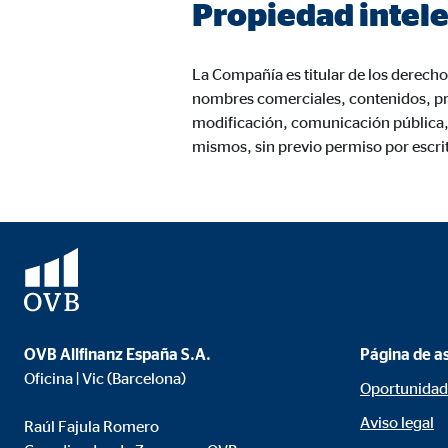
Propiedad intele
Nombre:
AW-
Proveedor:
Goog
La Compañía es titular de los derecho
Propósito:
Capt
nombres comerciales, contenidos, pr
modificación, comunicación pública, 
Duración:
1 m
mismos, sin previo permiso por escri
Medios de comunicación extern
Las
cookies de medios externos
se utilizan para la
está bloqueado de forma predeterminada cuando visit
consintiendo de forma explícita las transferencia
YouTube
OVB Allfinanz España S.A.
Página de a
Oficina | Vic (Barcelona)
Oportunidad
Nombre:
you
Aviso legal
Raúl Fajula Romero
Proveedor:
Goog