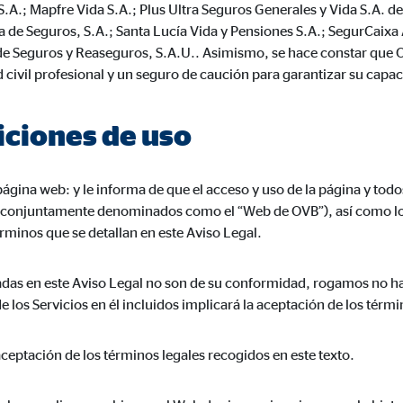
A.; Mapfre Vida S.A.; Plus Ultra Seguros Generales y Vida S.A. d
3 Association
 de Seguros, S.A.; Santa Lucía Vida y Pensiones S.A.; SegurCaixa 
cenamiento de la configuración del usuario
e Seguros y Reaseguros, S.A.U.. Asimismo, se hace constar que O
 civil profesional y un seguro de caución para garantizar su capac
ón del navegador
iciones de uso
formación sobre el comportamiento de los usuarios en este sitio web y par
a página web:
y le informa de que el acceso y uso de la página y tod
 recogen información de forma anónima. Si acepta las cookies estadística
, conjuntamente denominados como el “Web de OVB”), así como los 
s internacionales a EEUU (país que no tiene una protección legal adec
érminos que se detallan en este Aviso Legal.
lladas en este Aviso Legal no son de su conformidad, rogamos no h
los Servicios en él incluidos implicará la aceptación de los térmi
 _gat_UA-41411249-2, _gid
le Ireland Ltd.
 aceptación de los términos legales recogidos en este texto.
gida de estadísticas sobre el uso del sitio web