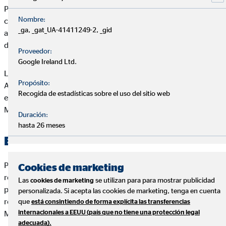
Pedro José Martin Moreno se reserva el derecho a realizar
Nombre:
cambios en el Web de sin previo aviso, con el objeto de
_ga, _gat_UA-41411249-2, _gid
actualizar, corregir, modificar, añadir o eliminar los contenidos
del Web de Pedro José Martin Moreno o de su diseño.
Proveedor:
Google Ireland Ltd.
Las condiciones y términos que se recogen en el presente
Propósito:
Aviso Legal pueden variar, por lo que le invitamos a que revise
Recogida de estadísticas sobre el uso del sitio web
estos términos cuando visite de nuevo el Web de Pedro José
Martin Moreno.
Duración:
hasta 26 meses
Exclusión de responsabilidad
Pedro José Martin Moreno excluye sin reservas toda
Cookies de marketing
responsabilidad por pérdidas o daños de cualquier tipo, ya sea
Las
se utilizan para para mostrar publicidad
cookies de marketing
por daños directos, indirectos o resultantes, que puedan
personalizada. Si acepta las cookies de marketing, tenga en cuenta
resultar del uso o del acceso al Web de Pedro José Martin
que
está consintiendo de forma explícita las transferencias
internacionales a EEUU (país que no tiene una protección legal
Moreno.
adecuada).