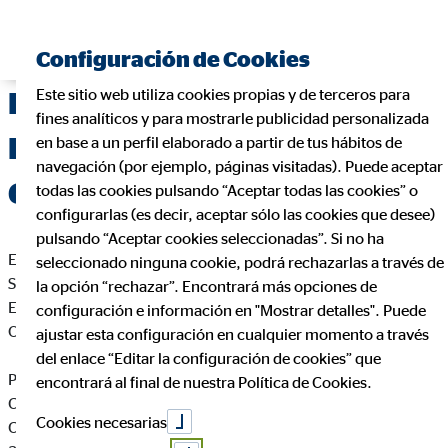
Configuración de Cookies
Este sitio web utiliza cookies propias y de terceros para
Delegación de OVB Allfinanz
fines analíticos y para mostrarle publicidad personalizada
España S.A. en Las Palmas de
en base a un perfil elaborado a partir de tus hábitos de
navegación (por ejemplo, páginas visitadas). Puede aceptar
Gran Canaria
todas las cookies pulsando “Aceptar todas las cookies” o
configurarlas (es decir, aceptar sólo las cookies que desee)
pulsando “Aceptar cookies seleccionadas”. Si no ha
En cumplimiento de la Ley 34/2002 de Servicios de la
seleccionado ninguna cookie, podrá rechazarlas a través de
Sociedad de la Información y de Comercio Electrónico de
la opción “rechazar”. Encontrará más opciones de
España, le informamos que esta página web es propiedad de
configuración e información en "Mostrar detalles". Puede
OVB Allfinanz España S.A., siendo sus datos identificativos
ajustar esta configuración en cualquier momento a través
del enlace “Editar la configuración de cookies” que
Pedro José Martin Moreno
encontrará al final de nuestra Política de Cookies.
Coordinador de Zona para OVB
Cookies necesarias
C. Pedro de Vera, 4 1º oficina 9