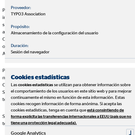
Proveedor:
Pedro José Martin Moreno es el titular de la página web:
y le
TYPO3 Association
informa de que el acceso y uso de la página y todos los
subdominios y directorios incluidos bajo la misma (en
Propósito:
adelante, conjuntamente denominados como el “Web de
Almacenamiento de la configuración del usuario
OVB”), así como los servicios que a través de él se puedan
Duración:
obtener, están sujetos a los términos que se detallan en este
Sesión del navegador
Aviso Legal.
Por ello, si las consideraciones detalladas en este Aviso Legal
Cookies estadísticas
no son de su conformidad, rogamos no haga uso del Portal de
OVB, ya que cualquier uso que haga del mismo o de los
Las
se utilizan para obtener información sobre
cookies estadísticas
el comportamiento de los usuarios en este sitio web y para mejorar
Servicios en él incluidos implicará la aceptación de los
continuamente el mismo en función de esta información. Estas
términos legales recogidos en este texto.
cookies recogen información de forma anónima. Si acepta las
cookies estadísticas, tenga en cuenta que
está consintiendo de
Servicios en él incluidos implicará la aceptación de los
forma explícita las transferencias internacionales a EEUU (país que no
términos legales recogidos en este texto.
tiene una protección legal adecuada).
Google Analytics