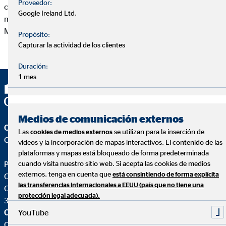
Proveedor:
cualquier otra actividad que se pueda realizarse con los
Google Ireland Ltd.
mismos, sin previo permiso por escrito de Pedro José Martin
Moreno.
Propósito:
Capturar la actividad de los clientes
Duración:
1 mes
Medios de comunicación externos
OVB Allfinanz España S.A.
Las
se utilizan para la inserción de
cookies de medios externos
Oficina | Las Palmas de Gran Canaria
videos y la incorporación de mapas interactivos. El contenido de las
plataformas y mapas está bloqueado de forma predeterminada
Pedro José Martin Moreno
cuando visita nuestro sitio web. Si acepta las cookies de medios
externos, tenga en cuenta que
está consintiendo de forma explícita
Coordinador de Zona para OVB
las transferencias internacionales a EEUU (país que no tiene una
C. Pedro de Vera, 4 1º oficina 9
protección legal adecuada).
35003 Las Palmas de Gran Canaria
YouTube
OVB Allfinanz España S.A.
Oficina |