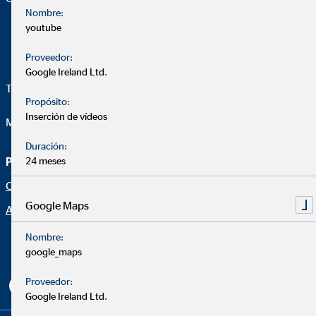
Nombre:
youtube
Proveedor:
Google Ireland Ltd.
Telefon:
+34 628 929 223
Propósito:
Inserción de vídeos
Mail:
pedrojose.martin@ovb.es
Duración:
Página de asesoramiento
24 meses
Aviso legal
Oportunidad profesional
Protección de datos
Google Maps
Aviso legal
Declaración de accesibilidad
Netiqueta
Nombre:
google_maps
Configuración de cookies
Proveedor:
Google Ireland Ltd.