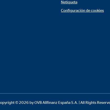
Netiqueta
rción de vídeos
Configuración de cookies
meses
gle_maps
le Ireland Ltd.
rporación de mapas interactivos de Google
meses
opyright © 2026 by OVB Allfinanz España S.A. | All Rights Reserv