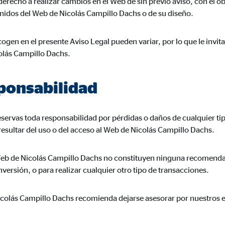
erecho a realizar cambios en el Web de sin previo aviso, con el obj
a 26 meses
enidos del Web de Nicolás Campillo Dachs o de su diseño.
ogen en el presente Aviso Legal pueden variar, por lo que le invit
olás Campillo Dachs.
trar publicidad personalizada. Si acepta las cookies de marketing, tenga e
s internacionales a EEUU (país que no tiene una protección legal adec
sponsabilidad
servas toda responsabilidad por pérdidas o daños de cualquier tip
resultar del uso o del acceso al Web de Nicolás Campillo Dachs.
book Ireland Ltd.
eb de Nicolás Campillo Dachs no constituyen ninguna recomendaci
ulación con los perfiles de los usuarios
versión, o para realizar cualquier otro tipo de transacciones.
eses
icolás Campillo Dachs recomienda dejarse asesorar por nuestros es