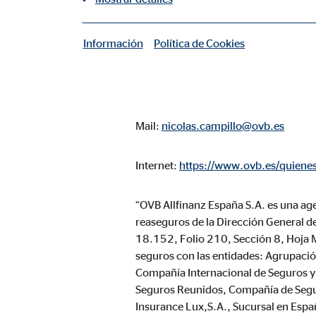
Nicolás Campillo Dachs
Coordinador de Zona para OVB
C. Aribau, 278 1º 2ª
Información
Política de Cookies
|
08019 Barcelona
Cookies necesarias
Las cookies necesarias permiten realizar funciones b
Telefon: +34 670 820 651
Cookie de consentimiento
Mail:
nicolas.campillo@ovb.es
Nombre:
cook
Internet:
https://www.ovb.es/quienes
Proveedor:
min
Propósito:
“OVB Allfinanz España S.A. es una age
Gest
reaseguros de la Dirección General d
Duración:
1 añ
18.152, Folio 210, Sección 8, Hoja 
seguros con las entidades: Agrupaci
Configuración del usuario
Compañía Internacional de Seguros y 
Seguros Reunidos, Compañía de Segu
Nombre:
fe_t
Insurance Lux,S.A., Sucursal en Españ