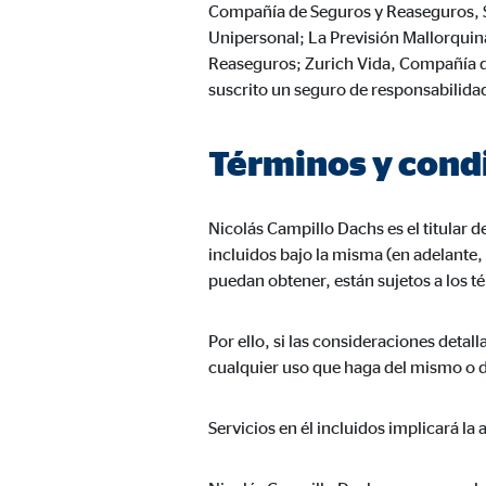
Compañía de Seguros y Reaseguros, S.
Proveedor:
TYPO
Unipersonal; La Previsión Mallorquina
Propósito:
Alma
Reaseguros; Zurich Vida, Compañía d
suscrito un seguro de responsabilidad
Duración:
Sesi
Términos y cond
Cookies estadísticas
Las
cookies estadísticas
se utilizan para obtener in
Nicolás Campillo Dachs es el titular 
mismo en función de esta información. Estas cookies
incluidos bajo la misma (en adelante
consintiendo de forma explícita las transferencia
puedan obtener, están sujetos a los t
Google Analytics
Por ello, si las consideraciones deta
cualquier uso que haga del mismo o de 
Nombre:
_ga,
Proveedor:
Goog
Servicios en él incluidos implicará la
Propósito:
Reco