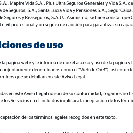
A.; Mapfre Vida S.A.; Plus Ultra Seguros Generales y Vida S.A. d
3 Association
 de Seguros, S.A.; Santa Lucía Vida y Pensiones S.A.; SegurCaixa 
cenamiento de la configuración del usuario
e Seguros y Reaseguros, S.A.U.. Asimismo, se hace constar que O
 civil profesional y un seguro de caución para garantizar su capac
ón del navegador
iciones de uso
formación sobre el comportamiento de los usuarios en este sitio web y par
de la página web:
y le informa de que el acceso y uso de la página y
 recogen información de forma anónima. Si acepta las cookies estadística
, conjuntamente denominados como el “Web de OVB”), así como los 
s internacionales a EEUU (país que no tiene una protección legal adec
érminos que se detallan en este Aviso Legal.
lladas en este Aviso Legal no son de su conformidad, rogamos no h
los Servicios en él incluidos implicará la aceptación de los térmi
 _gat_UA-41411249-2, _gid
le Ireland Ltd.
 aceptación de los términos legales recogidos en este texto.
gida de estadísticas sobre el uso del sitio web