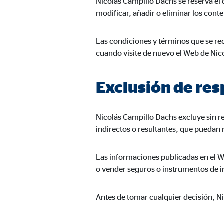
Nicolás Campillo Dachs se reserva el d
Duración:
hast
modificar, añadir o eliminar los cont
Las condiciones y términos que se rec
Cookies de marketing
cuando visite de nuevo el Web de Nic
Las
cookies de marketing
se utilizan para para mos
consintiendo de forma explícita las transferencia
Exclusión de re
Facebook Pixel
Nicolás Campillo Dachs excluye sin re
Nombre:
_fbp
indirectos o resultantes, que puedan 
Proveedor:
Face
Las informaciones publicadas en el W
Propósito:
Vinc
o vender seguros o instrumentos de in
Duración:
3 m
Antes de tomar cualquier decisión, N
Google Ads