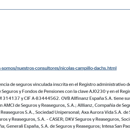
ásicas y son necesarias para el funcionamiento correcto del sitio web.
ie_consent_v2
-somos/nuestros-consultores/nicolas-campillo-dachs.html
dshape
ncia de seguros vinculada inscrita en el Registro administrativo d
ión de la configuración del consentimiento
e Seguros y Fondos de Pensiones con la clave AJ0230 y en el Regi
o
M 314137 y CIF A-83444562. OVB Allfinanz España S.A. tiene sus
ón AMCI de Seguros y Reaseguros, S.A.; Alllianz, Compañía de Se
Reaseguros S.A., Sociedad Unipersonal; Axa Aurora Vida S.A. de 
ros y Reaseguros, S.A. – CASER; DKV Seguros y Reaseguros, Soc
ypo_user
a; Generali España, S.A. de Seguros y Reaseguros; Intesa San Pao