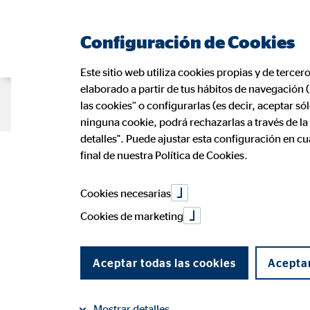
Configuración de Cookies
Este sitio web utiliza cookies propias y de tercer
elaborado a partir de tus hábitos de navegación 
Página de consultor
Oportunidad p
las cookies” o configurarlas (es decir, aceptar s
ninguna cookie, podrá rechazarlas a través de l
detalles". Puede ajustar esta configuración en c
Delegación
final de nuestra Política de Cookies.
Cookies necesarias
en Barcelo
Cookies de marketing
En cumplimiento de la Ley 34/2002 de
Aceptar todas las cookies
Aceptar
esta página web es propiedad de OVB A
Mostrar detalles