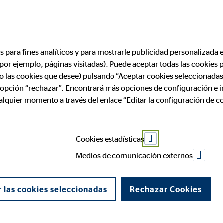
os para fines analíticos y para mostrarle publicidad personalizada e
(por ejemplo, páginas visitadas). Puede aceptar todas las cookies
rofesional
Aviso legal
ólo las cookies que desee) pulsando “Aceptar cookies seleccionadas
a opción “rechazar”. Encontrará más opciones de configuración e 
ualquier momento a través del enlace “Editar la configuración de c
 de OVB Allfinanz E
Cookies estadísticas
na
Medios de comunicación externos
 Servicios de la Sociedad de la Información y de Comercio Elect
 las cookies seleccionadas
Rechazar Cookies
llfinanz España S.A., siendo sus datos identificativos