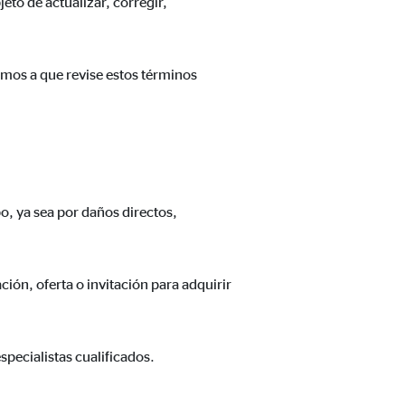
eto de actualizar, corregir,
amos a que revise estos términos
n cuenta que
está
uada).
o, ya sea por daños directos,
ón, oferta o invitación para adquirir
pecialistas cualificados.