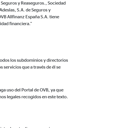
e Seguros y Reaseguros., Sociedad
Adeslas, S.A. de Seguros y
VB Allfinanz España S.A. tiene
idad financiera.”
a mejorar continuamente el
 todos los subdominios y directorios
s, tenga en cuenta que
está
servicios que a través de él se
uada).
aga uso del Portal de OVB, ya que
nos legales recogidos en este texto.