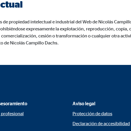
ctual
960001477
le Ireland Ltd.
s de propiedad intelectual e industrial del Web de Nicolás Campil
urar la actividad de los clientes
ohibiéndose expresamente la explotación, reproducción, copia, d
comercialización, cesión o transformación o cualquier otra activi
es
to de Nicolás Campillo Dachs.
os
 inserción de videos y la incorporación de mapas interactivos. El contenido
a nuestro sitio web. Si acepta las cookies de medios externos, tenga en 
s internacionales a EEUU (país que no tiene una protección legal adec
sesoramiento
Aviso legal
 profesional
Protección de datos
tube
Declaración de accesibilidad
le Ireland Ltd.