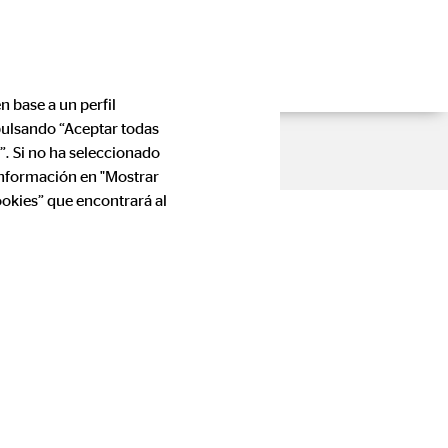
n base a un perfil
 pulsando “Aceptar todas
”. Si no ha seleccionado
información en "Mostrar
ookies” que encontrará al
spaña S.A.
rónico de España, le informamos que