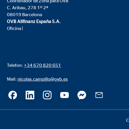
Coordinador de Zona para OVB
Propósito:
Inse
C. Aribau, 278 1º 2ª
08019 Barcelona
Duración:
24 
OVB Allfinanz España S.A.
Oficina |
Google Maps
Nombre:
goo
Proveedor:
Goog
Telefon:
+34 670 820 651
Propósito:
Inco
Duración:
24 
Mail:
nicolas.campillo@ovb.es
C