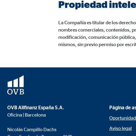
Propiedad intele
Nombre:
AW-
Proveedor:
Goog
La Compañía es titular de los derecho
Propósito:
Capt
nombres comerciales, contenidos, pr
modificación, comunicación pública, 
Duración:
1 m
mismos, sin previo permiso por escri
Medios de comunicación extern
Las
cookies de medios externos
se utilizan para la
está bloqueado de forma predeterminada cuando visit
consintiendo de forma explícita las transferencia
YouTube
OVB Allfinanz España S.A.
Página de a
Oficina | Barcelona
Oportunidad
Nombre:
you
Aviso legal
Nicolás Campillo Dachs
Proveedor:
Goog