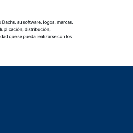
lo Dachs, su software, logos, marcas,
uplicación, distribución,
dad que se pueda realizarse con los
 de las plataformas y mapas
cuenta que
está
uada).