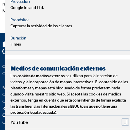
Proveedor:
mismos, sin previo permiso por escrito de Miguel Cabrera
Google Ireland Ltd.
Martin.
Propósito:
Capturar la actividad de los clientes
Duración:
1 mes
OVB Allfinanz España S.A.
Medios de comunicación externos
Oficina | Santa Cruz de Tenerife
Las
se utilizan para la inserción de
cookies de medios externos
videos y la incorporación de mapas interactivos. El contenido de las
Miguel Cabrera Martin
plataformas y mapas está bloqueado de forma predeterminada
Coordinador de Zona para OVB
cuando visita nuestro sitio web. Si acepta las cookies de medios
externos, tenga en cuenta que
está consintiendo de forma explícita
C. San Pedro Alcántara, 11 Oficina Bajo C
las transferencias internacionales a EEUU (país que no tiene una
38003 Santa Cruz de Tenerife
protección legal adecuada).
OVB Allfinanz España S.A.
YouTube
Oficina |