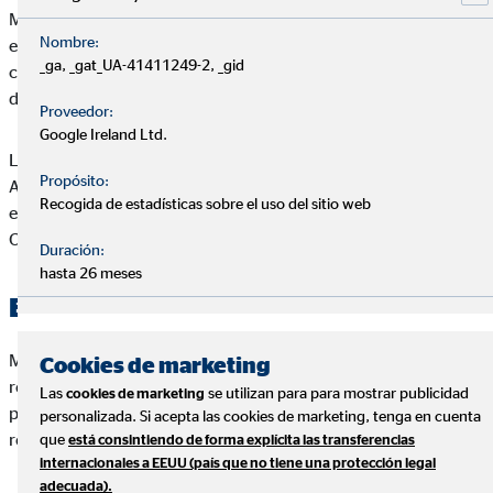
Miguel Cabrera Martin se reserva el derecho a realizar cambios
Nombre:
en el Web de sin previo aviso, con el objeto de actualizar,
_ga, _gat_UA-41411249-2, _gid
corregir, modificar, añadir o eliminar los contenidos del Web
de Miguel Cabrera Martin o de su diseño.
Proveedor:
Google Ireland Ltd.
Las condiciones y términos que se recogen en el presente
Propósito:
Aviso Legal pueden variar, por lo que le invitamos a que revise
Recogida de estadísticas sobre el uso del sitio web
estos términos cuando visite de nuevo el Web de Miguel
Cabrera Martin.
Duración:
hasta 26 meses
Exclusión de responsabilidad
Miguel Cabrera Martin excluye sin reservas toda
Cookies de marketing
responsabilidad por pérdidas o daños de cualquier tipo, ya sea
Las
se utilizan para para mostrar publicidad
cookies de marketing
por daños directos, indirectos o resultantes, que puedan
personalizada. Si acepta las cookies de marketing, tenga en cuenta
resultar del uso o del acceso al Web de Miguel Cabrera Martin.
que
está consintiendo de forma explícita las transferencias
internacionales a EEUU (país que no tiene una protección legal
adecuada).