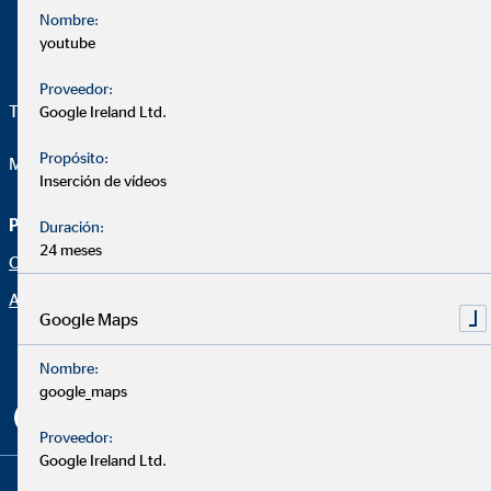
Nombre:
youtube
Proveedor:
Telefon:
+34 640 613 992
Google Ireland Ltd.
Propósito:
Mail:
miguel.cabrera@ovb.es
Inserción de vídeos
Página de asesoramiento
Aviso legal
Duración:
24 meses
Oportunidad profesional
Protección de datos
Aviso legal
Declaración de accesibilidad
Google Maps
Netiqueta
Nombre:
Configuración de cookies
google_maps
Proveedor:
Google Ireland Ltd.
Copyright © 2026 by OVB Allfinanz España S.A. | All Rights