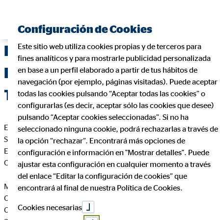
Configuración de Cookies
Este sitio web utiliza cookies propias y de terceros para
Delegación de OVB Allfinanz
fines analíticos y para mostrarle publicidad personalizada
España S.A. en Santa Cruz de
en base a un perfil elaborado a partir de tus hábitos de
navegación (por ejemplo, páginas visitadas). Puede aceptar
Tenerife
todas las cookies pulsando “Aceptar todas las cookies” o
configurarlas (es decir, aceptar sólo las cookies que desee)
pulsando “Aceptar cookies seleccionadas”. Si no ha
En cumplimiento de la Ley 34/2002 de Servicios de la
seleccionado ninguna cookie, podrá rechazarlas a través de
Sociedad de la Información y de Comercio Electrónico de
la opción “rechazar”. Encontrará más opciones de
España, le informamos que esta página web es propiedad de
configuración e información en "Mostrar detalles". Puede
OVB Allfinanz España S.A., siendo sus datos identificativos
ajustar esta configuración en cualquier momento a través
del enlace “Editar la configuración de cookies” que
Miguel Cabrera Martin
encontrará al final de nuestra Política de Cookies.
Coordinador de Zona para OVB
Cookies necesarias
C. San Pedro Alcántara, 11 Oficina Bajo C