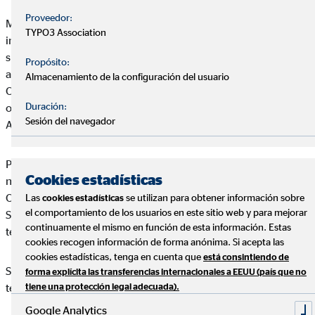
Proveedor:
Miguel Cabrera Martin es el titular de la página web:
y le
TYPO3 Association
informa de que el acceso y uso de la página y todos los
subdominios y directorios incluidos bajo la misma (en
Propósito:
adelante, conjuntamente denominados como el “Web de
Almacenamiento de la configuración del usuario
OVB”), así como los servicios que a través de él se puedan
Duración:
obtener, están sujetos a los términos que se detallan en este
Sesión del navegador
Aviso Legal.
Por ello, si las consideraciones detalladas en este Aviso Legal
Cookies estadísticas
no son de su conformidad, rogamos no haga uso del Portal de
OVB, ya que cualquier uso que haga del mismo o de los
Las
se utilizan para obtener información sobre
cookies estadísticas
el comportamiento de los usuarios en este sitio web y para mejorar
Servicios en él incluidos implicará la aceptación de los
continuamente el mismo en función de esta información. Estas
términos legales recogidos en este texto.
cookies recogen información de forma anónima. Si acepta las
cookies estadísticas, tenga en cuenta que
está consintiendo de
Servicios en él incluidos implicará la aceptación de los
forma explícita las transferencias internacionales a EEUU (país que no
términos legales recogidos en este texto.
tiene una protección legal adecuada).
Google Analytics