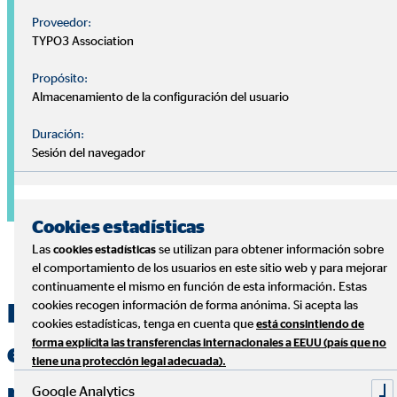
Proveedor:
TYPO3 Association
Propósito:
Almacenamiento de la configuración del usuario
Duración:
Sesión del navegador
Cookies estadísticas
Las
se utilizan para obtener información sobre
cookies estadísticas
el comportamiento de los usuarios en este sitio web y para mejorar
continuamente el mismo en función de esta información. Estas
cookies recogen información de forma anónima. Si acepta las
Especialistas en la gestión
cookies estadísticas, tenga en cuenta que
está consintiendo de
forma explícita las transferencias internacionales a EEUU (país que no
eficiente de las finanzas
tiene una protección legal adecuada).
personales
Google Analytics