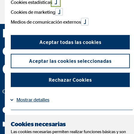
Cookies estadísticas
Cookies de marketing
Medios de comunicación externos
Mario Romero
Aceptar todas las cookies
Caballero — Mérida
Aceptar las cookies seleccionadas
(Badajoz)
Rechazar Cookies
Coordinador de Zona para OVB Allfinanz España S.A.
Mostrar detalles
Conmigo tendrás las
Información
Política de Cookies
|
respuestas que buscas
Cookies necesarias
Las cookies necesarias permiten realizar funciones básicas y son