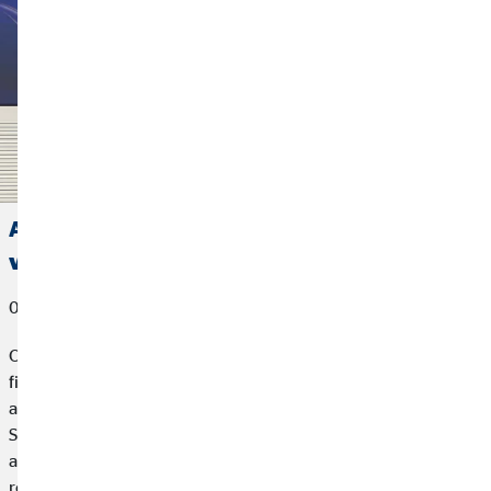
Allianz concede el premio a Mejor Agente
vinculado 2025 a OVB España
06 de marzo de 2026
OVB España, compañía especializada en planificación
financiera para particulares, hemos sido reconocida como la
agencia mejor clasificada en los Premios “Agente Vinculado
Socio Allianz” 2026, un galardón que distingue a los diez
agentes vinculados con mayor puntuación en función de los
resultados obtenidos durante el ejercicio 2025.