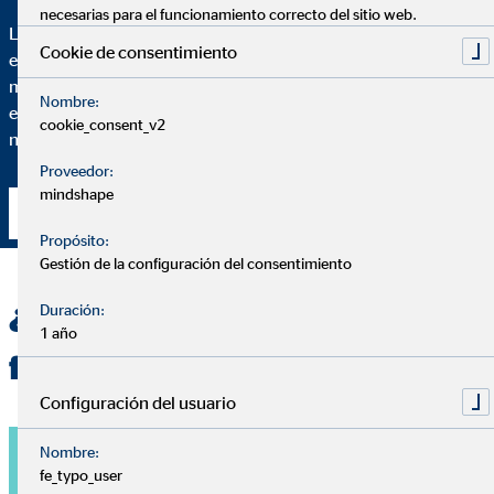
necesarias para el funcionamiento correcto del sitio web.
Lo más importante de un buen asesoramiento es que puedas
Cookie de consentimiento
entender cada paso. Para ello, te voy a explicar hasta el más
mínimo detalle de por qué recomiendo una solución financiera
Nombre:
específica y en qué medida se adapta esta solución a tus
cookie_consent_v2
necesidades particulares.
Proveedor:
mindshape
Contacta conmigo
Propósito:
Gestión de la configuración del consentimiento
¿Quieres una planificación
Duración:
1 año
financiera personalizada?
Configuración del usuario
Nombre:
fe_typo_user