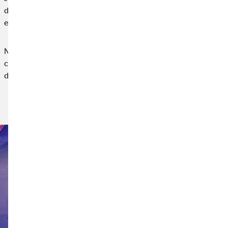
deportivo por su compromiso en la lucha contra esta
enfermedad.
Nuestra participación en esta iniciativa nace desde la
convicción de que las empresas también tenemos un papel que
desempeñar en el apoyo a causas sociales,…
Leer noticia