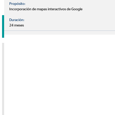
Propósito:
Incorporación de mapas interactivos de Google
Duración:
24 meses
Pide tu cita sin compromiso
Nota sobre medios externos
Utilizamos servicios de proveedores externos para brindarle
información adicional. El contenido solo se mostrará con su
permiso. Dependiendo de la ubicación del proveedor, sus datos
personales pueden ser procesados en un tercer país sin que allí se
garantice un nivel adecuado de protección de datos.
Solo dé su permiso si está de acuerdo con esto. Para obtener más
información, consulte la
política de privacidad.
Consentimiento de la cookie "YouTube" para
mostrar este contenido