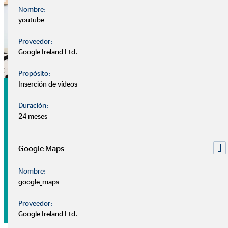
Nombre:
youtube
Proveedor:
Google Ireland Ltd.
Propósito:
Inserción de vídeos
Análisis
Duración:
Nuestra
cita de análisis
es tu primer encuentro con tu
24 meses
consultor, sin coste ni compromiso.
Google Maps
Nuestros consultores se centran en conocerte mejor: ¿Cuál
es tu situación financiera? ¿Tienes algún plan o prioridad
Nombre:
para el futuro? ¿Qué deseos y objetivos tienes a medio-largo
google_maps
plazo?
Proveedor:
Google Ireland Ltd.