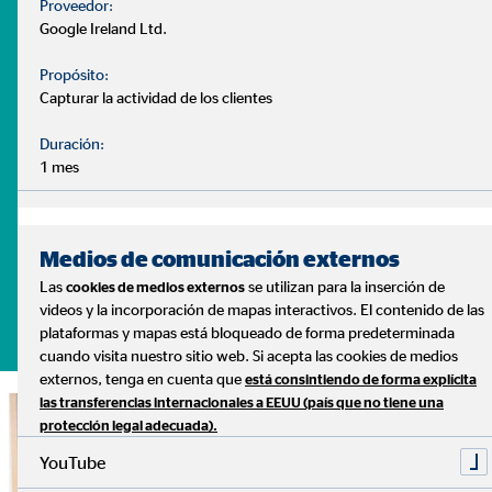
¿Tienes dudas? te ayudamos
Proveedor:
- ¿Cuándo debo comenzar a pensar en mi jubilación?
Google Ireland Ltd.
- ¿Debo tener mi dinero estancado en el banco?
Propósito:
- ¿Puedo disponer de un plan de ahorro ajustado a mis
Capturar la actividad de los clientes
necesidades?
Duración:
Son muchas las dudas que surgen a la hora de gestionar
1 mes
nuestras finanzas. Y cada caso es distinto, con diferentes
necesidades y prioridades.
Lo sabemos, y podemos ayudarte
Medios de comunicación externos
Las
se utilizan para la inserción de
cookies de medios externos
videos y la incorporación de mapas interactivos. El contenido de las
Pide tu cita sin compromiso
plataformas y mapas está bloqueado de forma predeterminada
cuando visita nuestro sitio web. Si acepta las cookies de medios
externos, tenga en cuenta que
está consintiendo de forma explícita
las transferencias internacionales a EEUU (país que no tiene una
protección legal adecuada).
YouTube