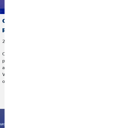
OVB España, reconocida por AXA con el
premio a la Mejor Gestión de Vida
27 de marzo de 2026
OVB España, compañía líder en planificación financiera para
particulares, ha sido reconocida por AXA, la mayor
aseguradora de Europa, con el premio a la Mejor Gestión de
Vida 2025 en el marco de un encuentro profesional
organizado por la aseguradora.
Leer más