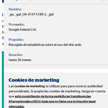
Nombre:
_ga, _gat_UA-41411249-2, _gid
En OVB respondemos a tus preguntas sin coste y sin
compromiso.
Proveedor:
Nuestros consultores te ayudarán a diseñar un plan adaptado a
Google Ireland Ltd.
tus necesidades para ayudarte a conseguir tus metas
financieras y disfrutar de lo que más importa: tu tranquilidad
Propósito:
económica, tu salud y tu familia.
Recogida de estadísticas sobre el uso del sitio web
Duración:
hasta 26 meses
Cookies de marketing
Las
se utilizan para para mostrar publicidad
cookies de marketing
personalizada. Si acepta las cookies de marketing, tenga en cuenta
que
está consintiendo de forma explícita las transferencias
internacionales a EEUU (país que no tiene una protección legal
adecuada).