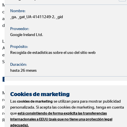
Manuel Jesús Santos Ramírez se reserva el derecho a realizar
Nombre:
cambios en el Web de sin previo aviso, con el objeto de
_ga, _gat_UA-41411249-2, _gid
actualizar, corregir, modificar, añadir o eliminar los contenidos
del Web de Manuel Jesús Santos Ramírez o de su diseño.
Proveedor:
Google Ireland Ltd.
Las condiciones y términos que se recogen en el presente
Propósito:
Aviso Legal pueden variar, por lo que le invitamos a que revise
Recogida de estadísticas sobre el uso del sitio web
estos términos cuando visite de nuevo el Web de Manuel Jesús
Santos Ramírez.
Duración:
hasta 26 meses
Exclusión de responsabilidad
Manuel Jesús Santos Ramírez excluye sin reservas toda
Cookies de marketing
responsabilidad por pérdidas o daños de cualquier tipo, ya sea
Las
se utilizan para para mostrar publicidad
cookies de marketing
por daños directos, indirectos o resultantes, que puedan
personalizada. Si acepta las cookies de marketing, tenga en cuenta
resultar del uso o del acceso al Web de Manuel Jesús Santos
que
está consintiendo de forma explícita las transferencias
internacionales a EEUU (país que no tiene una protección legal
Ramírez.
adecuada).