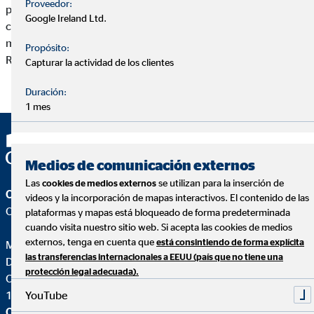
Proveedor:
pública, comercialización, cesión o transformación o
Google Ireland Ltd.
cualquier otra actividad que se pueda realizarse con los
mismos, sin previo permiso por escrito de Manuel Jesús Santos
Propósito:
Ramírez.
Capturar la actividad de los clientes
Duración:
1 mes
Medios de comunicación externos
Las
se utilizan para la inserción de
cookies de medios externos
OVB Allfinanz España S.A.
videos y la incorporación de mapas interactivos. El contenido de las
Oficina | Jerez de la Frontera (Cádiz)
plataformas y mapas está bloqueado de forma predeterminada
cuando visita nuestro sitio web. Si acepta las cookies de medios
externos, tenga en cuenta que
está consintiendo de forma explícita
Manuel Jesús Santos Ramírez
las transferencias internacionales a EEUU (país que no tiene una
Director Regional para OVB
protección legal adecuada).
C. Doña Felipa, 7 1º B
YouTube
11402 Jerez de la Frontera (Cádiz)
OVB Allfinanz España S.A.