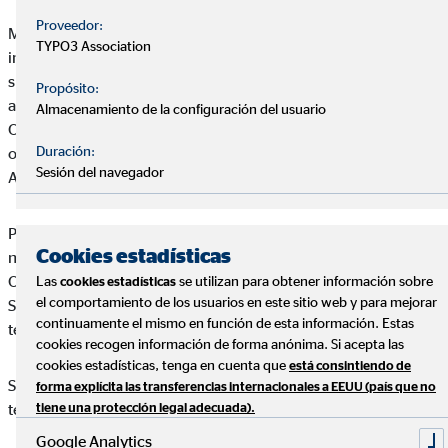
Proveedor:
Manuel Jesús Santos Ramírez es el titular de la página web:
y le
TYPO3 Association
informa de que el acceso y uso de la página y todos los
subdominios y directorios incluidos bajo la misma (en
Propósito:
adelante, conjuntamente denominados como el “Web de
Almacenamiento de la configuración del usuario
OVB”), así como los servicios que a través de él se puedan
Duración:
obtener, están sujetos a los términos que se detallan en este
Sesión del navegador
Aviso Legal.
Por ello, si las consideraciones detalladas en este Aviso Legal
Cookies estadísticas
no son de su conformidad, rogamos no haga uso del Portal de
OVB, ya que cualquier uso que haga del mismo o de los
Las
se utilizan para obtener información sobre
cookies estadísticas
el comportamiento de los usuarios en este sitio web y para mejorar
Servicios en él incluidos implicará la aceptación de los
continuamente el mismo en función de esta información. Estas
términos legales recogidos en este texto.
cookies recogen información de forma anónima. Si acepta las
cookies estadísticas, tenga en cuenta que
está consintiendo de
Servicios en él incluidos implicará la aceptación de los
forma explícita las transferencias internacionales a EEUU (país que no
términos legales recogidos en este texto.
tiene una protección legal adecuada).
Google Analytics