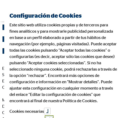
Configuración de Cookies
Este sitio web utiliza cookies propias y de terceros para
Delegación de OVB Allfinanz
fines analíticos y para mostrarle publicidad personalizada
España S.A. en Jerez de la
en base a un perfil elaborado a partir de tus hábitos de
navegación (por ejemplo, páginas visitadas). Puede aceptar
Frontera (Cádiz)
todas las cookies pulsando “Aceptar todas las cookies” o
configurarlas (es decir, aceptar sólo las cookies que desee)
pulsando “Aceptar cookies seleccionadas”. Si no ha
En cumplimiento de la Ley 34/2002 de Servicios de la
seleccionado ninguna cookie, podrá rechazarlas a través de
Sociedad de la Información y de Comercio Electrónico de
la opción “rechazar”. Encontrará más opciones de
España, le informamos que esta página web es propiedad de
configuración e información en "Mostrar detalles". Puede
OVB Allfinanz España S.A., siendo sus datos identificativos
ajustar esta configuración en cualquier momento a través
del enlace “Editar la configuración de cookies” que
Manuel Jesús Santos Ramírez
encontrará al final de nuestra Política de Cookies.
Director Regional para OVB
Cookies necesarias
C. Doña Felipa, 7 1º B