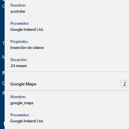
Nombre:
Oficina |
youtube
Proveedor:
Google Ireland Ltd.
Propósito:
Telefon:
+34 687 501 930
Inserción de vídeos
Mail:
manuel.santos@ovb.es
Duración:
24 meses
Página de asesoramiento
Aviso legal
Oportunidad profesional
Protección de datos
Google Maps
Aviso legal
Declaración de accesibilidad
Nombre:
Netiqueta
google_maps
Configuración de cookies
Proveedor:
Google Ireland Ltd.