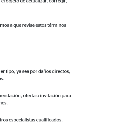
el objeto de actualizar, corregir,
amos a que revise estos términos
n cuenta que
está
uada).
er tipo, ya sea por daños directos,
os.
endación, oferta o invitación para
nes.
ros especialistas cualificados.