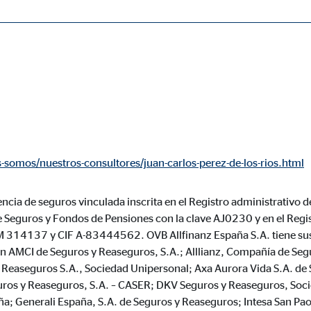
ásicas y son necesarias para el funcionamiento correcto del sitio web.
ie_consent_v2
somos/nuestros-consultores/juan-carlos-perez-de-los-rios.html
dshape
ncia de seguros vinculada inscrita en el Registro administrativo d
ión de la configuración del consentimiento
e Seguros y Fondos de Pensiones con la clave AJ0230 y en el Regi
o
M 314137 y CIF A-83444562. OVB Allfinanz España S.A. tiene sus
ón AMCI de Seguros y Reaseguros, S.A.; Alllianz, Compañía de Se
Reaseguros S.A., Sociedad Unipersonal; Axa Aurora Vida S.A. de 
ros y Reaseguros, S.A. – CASER; DKV Seguros y Reaseguros, Soc
ypo_user
a; Generali España, S.A. de Seguros y Reaseguros; Intesa San Pao