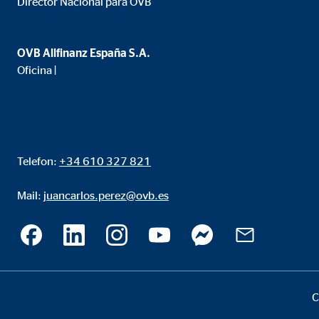
Director Nacional para OVB
Propósito:
Inse
Duración:
24 
OVB Allfinanz España S.A.
Oficina |
Google Maps
Nombre:
goo
Proveedor:
Goog
Telefon:
+34 610 327 821
Propósito:
Inco
Duración:
24 
Mail:
juancarlos.perez@ovb.es
C